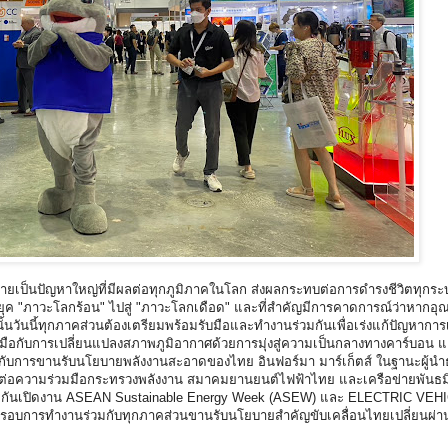
ลายเป็นปัญหาใหญ่ที่มีผลต่อทุกภูมิภาคในโลก ส่งผลกระทบต่อการดำรงชีวิตทุกร
ากยุค "ภาวะโลกร้อน" ไปสู่ "ภาวะโลกเดือด" และที่สำคัญมีการคาดการณ์ว่าหากอุณ
ั้นวันนี้ทุกภาคส่วนต้องเตรียมพร้อมรับมือและทำงานร่วมกันเพื่อเร่งแก้ปัญหากา
บมือกับการเปลี่ยนแปลงสภาพภูมิอากาศด้วยการมุ่งสู่ความเป็นกลางทางคาร์บอน 
กกับการขานรับนโยบายพลังงานสะอาดของไทย อินฟอร์มา มาร์เก็ตส์ ในฐานะผู้นำธ
นต่อความร่วมมือกระทรวงพลังงาน สมาคมยานยนต์ไฟฟ้าไทย และเครือข่ายพันธมิ
่วมกันเปิดงาน ASEAN Sustainable Energy Week (ASEW) และ ELECTRIC VEH
ายกรอบการทำงานร่วมกับทุกภาคส่วนขานรับนโยบายสำคัญขับเคลื่อนไทยเปลี่ยนผ่า