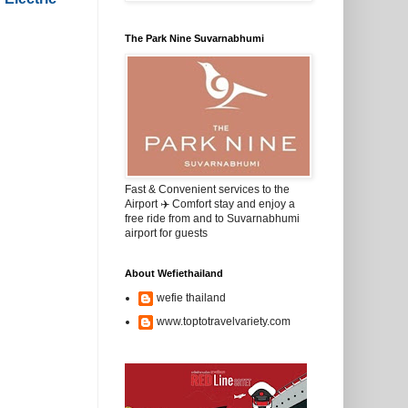
The Park Nine Suvarnabhumi
Fast & Convenient services to the
Airport ✈️ Comfort stay and enjoy a
free ride from and to Suvarnabhumi
airport for guests
About Wefiethailand
wefie thailand
www.toptotravelvariety.com