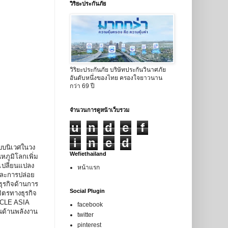
วิริยะประกันภัย
วิริยะประกันภัย บริษัทประกันวินาศภัย
อันดับหนึ่งของไทย ครองใจยาวนาน
กว่า 69 ปี
จำนวนการดูหน้าเว็บรวม
u
n
d
e
f
i
n
e
d
ะบบนิเวศในวง
Wefiethailand
หภูมิโลกเพิ่ม
รเปลี่ยนแปลง
หน้าแรก
และการปล่อย
ุรกิจด้านการ
Social Plugin
ตรทางธุรกิจ
ICLE ASIA
facebook
นด้านพลังงาน
twitter
pinterest