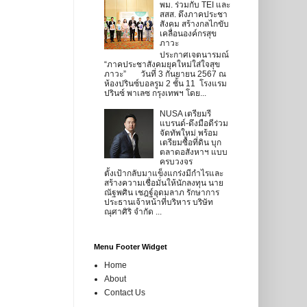
พม. ร่วมกับ TEI และ
สสส. ดึงภาคประชา
สังคม สร้างกลไกขับ
เคลื่อนองค์กรสุข
ภาวะ
ประกาศเจตนารมณ์
“ภาคประชาสังคมยุคใหม่ใส่ใจสุข
ภาวะ” วันที่ 3 กันยายน 2567 ณ
ห้องปรินซ์บอลรูม 2 ชั้น 11 โรงแรม
ปรินซ์ พาเลซ กรุงเทพฯ โดย...
NUSA เตรียมรี
แบรนด์-ดึงมือดีร่วม
จัดทัพใหม่ พร้อม
เตรียมซื้อที่ดิน บุก
ตลาดอสังหาฯ แบบ
ครบวงจร
ตั้งเป้ากลับมาแข็งแกร่งมีกำไรและ
สร้างความเชื่อมั่นให้นักลงทุน นาย
ณัฐพศิน เชฎฐ์อุดมลาภ รักษาการ
ประธานเจ้าหน้าที่บริหาร บริษัท
ณุศาศิริ จำกัด ...
Menu Footer Widget
Home
About
Contact Us