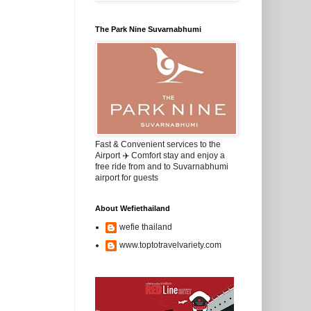
The Park Nine Suvarnabhumi
Fast & Convenient services to the
Airport ✈️ Comfort stay and enjoy a
free ride from and to Suvarnabhumi
airport for guests
About Wefiethailand
wefie thailand
www.toptotravelvariety.com