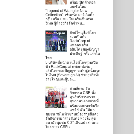
พร้อมเปิดตัวคอล
เลกชันใหม่
“Legend of Wrangler New
Collection” เซ็นทรัล มาร์เก็ตติ้ง
กรุ๊ป หรือ CMG ในเครือเซ็นทรัล
รีเทล ผู้นำธุรกิจจัดจำหน...
ยักษ์ใหญ่ไอทีโลก
ร่วมเปิดตัว
RackCorp.ai
แพลตฟอร์ม
อธิปไตยของปัญญา
ประดิษฐ์ ครั้งแรกใน
ไทย
5 บริษัทชั้นนำด้านไอทีโลกร่วมเปิด
ตัว RackCorp.ai แพลตฟอร์ม
อธิปไตยของปัญญาประดิษฐ์ครั้งแรก
ในไทย (Sovereign AI) ช่วยธุรกิจทั้ง
รายใหญ่และผู้ประ...
สายสีแดง จัด
กิจกรรม CSR ตั้ง
ศูนย์บริการตรวจ
สุขภาพนอกสถานที่
พร้อมมอบรถเข็นวีล
แชร์ 9 คัน ให้แก่
ชุมชน รถไฟฟ้าชานเมืองสายสีแดง
จัดกิจกรรม “สายสีแดง ห่วงใย สุข
อนามัยชุมชน ปี 2” เดินหน้าสานต่อ
โครงการ CSR เ...