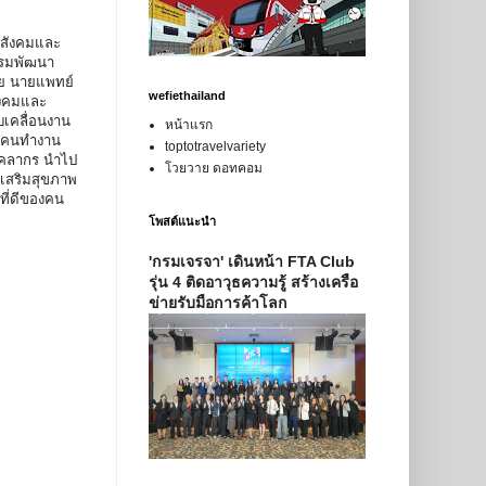
าสังคมและ
กรมพัฒนา
ทย นายแพทย์
wefiethailand
ังคมและ
บเคลื่อนงาน
หน้าแรก
องคนทำงาน
toptotravelvariety
บุคลากร นำไป
โวยวาย ดอทคอม
งเสริมสุขภาพ
ที่ดีของคน
โพสต์แนะนำ
'กรมเจรจา' เดินหน้า FTA Club
รุ่น 4 ติดอาวุธความรู้ สร้างเครือ
ข่ายรับมือการค้าโลก