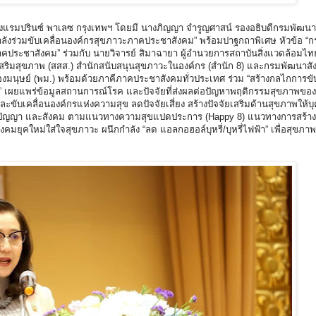
รงแรมปรินซ์ พาเลซ กรุงเทพฯ โดยมี นางภิญญา จำรูญศาสน์ รองอธิบดีกรมพัฒน
กำลังร่วมขับเคลื่อนองค์กรสุขภาวะภาคประชาสังคม” พร้อมปาฐกถาพิเศษ หัวข้อ “
าคประชาสังคม” ร่วมกับ นายวิจารย์ สิมาฉายา ผู้อำนวยการสถาบันสิ่งแวดล้อมไ
างเสริมสุขภาพ (สสส.) สำนักสนับสนุนสุขภาวะในองค์กร (สำนัก 8) และกรมพัฒนาส
มนุษย์ (พม.) พร้อมด้วยภาคีภาคประชาสังคมทั่วประเทศ ร่วม “สร้างกลไกการขั
ยืน” เผยแพร่ข้อมูลสถานการณ์โรค และปัจจัยที่ส่งผลต่อปัญหาพฤติกรรมสุขภาพข
ขับเคลื่อนองค์กรแห่งความสุข ลดปัจจัยเสี่ยง สร้างปัจจัยเสริมด้านสุขภาพให้
ย จิตใจ ปัญญา และสังคม ตามแนวทางความสุขแปดประการ (Happy 8) แนวทางการสร้า
ยุคใหม่ใส่ใจสุขภาวะ ผนึกกำลัง “ลด แอลกอฮอล์บุหรี่/บุหรี่ไฟฟ้า” เพื่อสุขภาพ