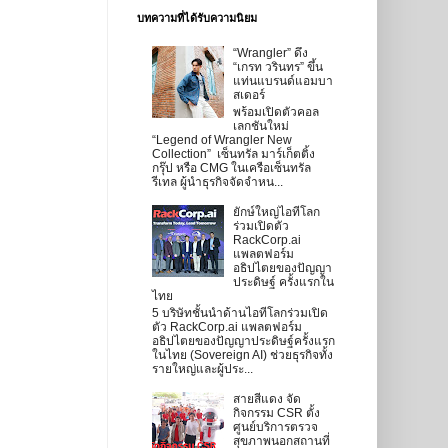
บทความที่ได้รับความนิยม
“Wrangler” ดึง
“เกรท วรินทร” ขึ้น
แท่นแบรนด์แอมบา
สเดอร์
พร้อมเปิดตัวคอล
เลกชันใหม่
“Legend of Wrangler New
Collection” เซ็นทรัล มาร์เก็ตติ้ง
กรุ๊ป หรือ CMG ในเครือเซ็นทรัล
รีเทล ผู้นำธุรกิจจัดจำหน...
ยักษ์ใหญ่ไอทีโลก
ร่วมเปิดตัว
RackCorp.ai
แพลตฟอร์ม
อธิปไตยของปัญญา
ประดิษฐ์ ครั้งแรกใน
ไทย
5 บริษัทชั้นนำด้านไอทีโลกร่วมเปิด
ตัว RackCorp.ai แพลตฟอร์ม
อธิปไตยของปัญญาประดิษฐ์ครั้งแรก
ในไทย (Sovereign AI) ช่วยธุรกิจทั้ง
รายใหญ่และผู้ประ...
สายสีแดง จัด
กิจกรรม CSR ตั้ง
ศูนย์บริการตรวจ
สุขภาพนอกสถานที่