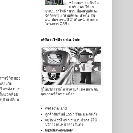
พร้อมมอบรถเข็นวีล
แชร์ 9 คัน ให้แก่
ชุมชน รถไฟฟ้าชานเมืองสายสีแดง
จัดกิจกรรม “สายสีแดง ห่วงใย สุข
อนามัยชุมชน ปี 2” เดินหน้าสานต่อ
โครงการ CSR เ...
บริษัท รถไฟฟ้า ร.ฟ.ท. จำกัด
ภาพชีวิตของ
ล้องกับ
ริมพลัง การ
ผู้ให้บริการรถไฟฟ้าสายสีแดง ยกระดับ
คุณภาพชีวิตชานเมือง
ิ่งแวดล้อม
รับเปลี่ยน
wefiethailand
ลูกค้าสัมพันธ์ 1557 วิริยะประกันภัย
vบริษัท รถไฟฟ้า ร.ฟ.ท. จำกัด ผู้ให้
บริการรถไฟฟ้าสายสีแดง
toptotravelvariety