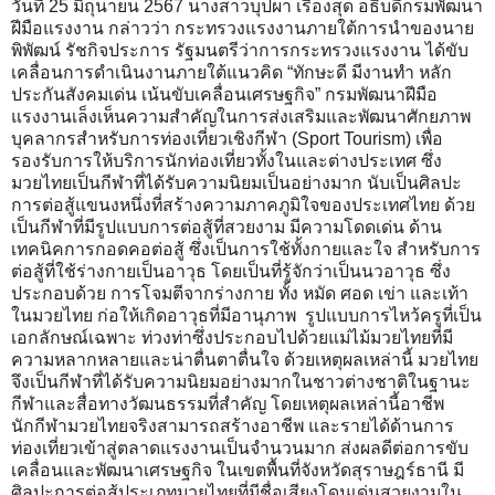
วันที่ 25 มิถุนายน 2567 นางสาวบุปผา เรืองสุด อธิบดีกรมพัฒนา
ฝีมือแรงงาน กล่าวว่า กระทรวงแรงงานภายใต้การนำของนาย
พิพัฒน์ รัชกิจประการ รัฐมนตรีว่าการกระทรวงแรงงาน ได้ขับ
เคลื่อนการดำเนินงานภายใต้แนวคิด “ทักษะดี มีงานทำ หลัก
ประกันสังคมเด่น เน้นขับเคลื่อนเศรษฐกิจ” กรมพัฒนาฝีมือ
แรงงานเล็งเห็นความสำคัญในการส่งเสริมและพัฒนาศักยภาพ
บุคลากรสำหรับการท่องเที่ยวเชิงกีฬา (Sport Tourism) เพื่อ
รองรับการให้บริการนักท่องเที่ยวทั้งในและต่างประเทศ ซึ่ง
มวยไทยเป็นกีฬาที่ได้รับความนิยมเป็นอย่างมาก นับเป็นศิลปะ
การต่อสู้แขนงหนึ่งที่สร้างความภาคภูมิใจของประเทศไทย ด้วย
เป็นกีฬาที่มีรูปแบบการต่อสู้ที่สวยงาม มีความโดดเด่น ด้าน
เทคนิคการกอดคอต่อสู้ ซึ่งเป็นการใช้ทั้งกายและใจ สำหรับการ
ต่อสู้ที่ใช้ร่างกายเป็นอาวุธ โดยเป็นที่รู้จักว่าเป็นนวอาวุธ ซึ่ง
ประกอบด้วย การโจมตีจากร่างกาย ทั้ง หมัด ศอด เข่า และเท้า
ในมวยไทย ก่อให้เกิดอาวุธที่มีอานุภาพ รูปแบบการไหว้ครูที่เป็น
เอกลักษณ์เฉพาะ ท่วงท่าซึ่งประกอบไปด้วยแม่ไม้มวยไทยที่มี
ความหลากหลายและน่าตื่นตาตื่นใจ ด้วยเหตุผลเหล่านี้ มวยไทย
จึงเป็นกีฬาที่ได้รับความนิยมอย่างมากในชาวต่างชาติในฐานะ
กีฬาและสื่อทางวัฒนธรรมที่สำคัญ โดยเหตุผลเหล่านี้อาชีพ
นักกีฬามวยไทยจริงสามารถสร้างอาชีพ และรายได้ด้านการ
ท่องเที่ยวเข้าสู่ตลาดแรงงานเป็นจำนวนมาก ส่งผลดีต่อการขับ
เคลื่อนและพัฒนาเศรษฐกิจ ในเขตพื้นที่จังหวัดสุราษฎร์ธานี มี
ศิลปะการต่อสู้ประเภทมวยไทยที่มีชื่อเสียงโดนเด่นสวยงามใน