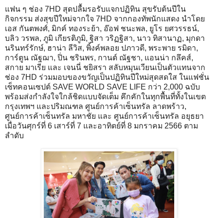
​แฟน ๆ ช่อง 7HD สุดปลื้มรอรับแจกปฏิทิน สุขรับต้นปีใน
กิจกรรม ส่งสุขปีใหม่จากใจ 7HD จากกองทัพนักแสดง นำโดย
เอส กันตพงศ์, มิกค์ ทองระย้า, อ๊อฟ ชนะพล, ยูโร ยศวรรธน์,
บลิว วรพล, ภูมิ เกียรติภูมิ, ฐิสา วริฏฐิสา, นาว ทิสานาฏ, มุกดา
นรินทร์รักษ์, ฮาน่า ลีวิส, พิ้งค์พลอย ปภาวดี, พระพาย รมิดา,
การ์ตูน ณัฐฌา, ปิ่น ชรินพร, กานต์ ณัฐชา, แอนน่า กลึคส์,
สกาย มาเรีย และ เจนนี่ ชยิสรา สลับหมุนเวียนเป็นตัวแทนจาก
ช่อง 7HD ร่วมมอบของขวัญเป็นปฏิทินปีใหม่สุดสดใส ในแฟชั่น
เซ็ทคอนเซปต์ SAVE WORLD SAVE LIFE กว่า 2,000 ฉบับ
พร้อมส่งกำลังใจใกล้ชิดแบบจัดเต็ม คึกคักในทุกพื้นที่ทั้งในเขต
กรุงเทพฯ และปริมณฑล ศูนย์การค้าเซ็นทรัล ลาดพร้าว,
ศูนย์การค้าเซ็นทรัล มหาชัย และ ศูนย์การค้าเซ็นทรัล อยุธยา
เมื่อวันศุกร์ที่ 6 เสาร์ที่ 7 และอาทิตย์ที่ 8 มกราคม 2566 ตาม
ลำดับ