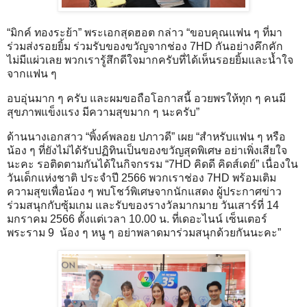
​“มิกค์ ทองระย้า” พระเอกสุดฮอต กล่าว “ขอบคุณแฟน ๆ ที่มา
ร่วมส่งรอยยิ้ม ร่วมรับของขวัญจากช่อง 7HD กันอย่างคึกคัก
ไม่มีแผ่วเลย พวกเรารู้สึกดีใจมากครับที่ได้เห็นรอยยิ้มและน้ำใจ
จากแฟน ๆ
อบอุ่นมาก ๆ ครับ และผมขอถือโอกาสนี้ อวยพรให้ทุก ๆ คนมี
สุขภาพแข็งแรง มีความสุขมาก ๆ นะครับ”
​ด้านนางเอกสาว “พิ้งค์พลอย ปภาวดี” เผย “สำหรับแฟน ๆ หรือ
น้อง ๆ ที่ยังไม่ได้รับปฏิทินเป็นของขวัญสุดพิเศษ อย่าเพิ่งเสียใจ
นะคะ รอติดตามกันได้ในกิจกรรม “7HD คิดดี คิดส์เดย์” เนื่องใน
วันเด็กแห่งชาติ ประจำปี 2566 พวกเราช่อง 7HD พร้อมเติม
ความสุขเพื่อน้อง ๆ พบโชว์พิเศษจากนักแสดง ผู้ประกาศข่าว
ร่วมสนุกกับซุ้มเกม และรับของรางวัลมากมาย วันเสาร์ที่ 14
มกราคม 2566 ตั้งแต่เวลา 10.00 น. ที่เดอะไนน์ เซ็นเตอร์
พระราม 9 น้อง ๆ หนู ๆ อย่าพลาดมาร่วมสนุกด้วยกันนะคะ”