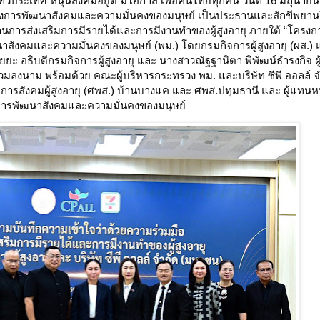
่วประเทศ หนุนสังคมอยู่ดี มีโอกาส เพื่อคนไทยทุกคน วันที่ 16 มิถุนาย
งการพัฒนาสังคมและความมั่นคงของมนุษย์ เป็นประธานและสักขีพยานใ
การส่งเสริมการมีรายได้และการมีงานทำของผู้สูงอายุ ภายใต้ “โครงการ
สังคมและความมั่นคงของมนุษย์ (พม.) โดยกรมกิจการผู้สูงอายุ (ผส.) แ
ยยะ อธิบดีกรมกิจการผู้สูงอายุ และ นางสาวณัฐฐานิตา พิพัฒน์ธำรงกิจ ผู
ร่วมลงนาม พร้อมด้วย คณะผู้บริหารกระทรวง พม. และบริษัท ซีพี ออลล์ จ
ดิการสังคมผู้สูงอายุ (ศพส.) บ้านบางแค และ ศพส.ปทุมธานี และ ผู้แทนหน
รวงการพัฒนาสังคมและความมั่นคงของมนุษย์