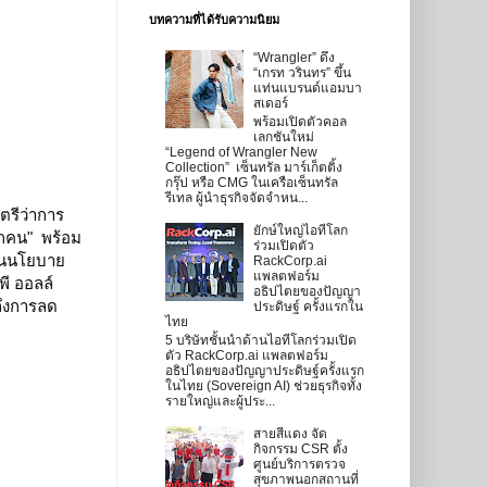
บทความที่ได้รับความนิยม
“Wrangler” ดึง
“เกรท วรินทร” ขึ้น
แท่นแบรนด์แอมบา
สเดอร์
พร้อมเปิดตัวคอล
เลกชันใหม่
“Legend of Wrangler New
Collection” เซ็นทรัล มาร์เก็ตติ้ง
กรุ๊ป หรือ CMG ในเครือเซ็นทรัล
รีเทล ผู้นำธุรกิจจัดจำหน...
รีว่าการ
ยักษ์ใหญ่ไอทีโลก
กคน"  พร้อม
ร่วมเปิดตัว
่อนนโยบาย
RackCorp.ai
แพลตฟอร์ม
ี ออลล์ 
อธิปไตยของปัญญา
ถึงการลด
ประดิษฐ์ ครั้งแรกใน
ไทย
5 บริษัทชั้นนำด้านไอทีโลกร่วมเปิด
ตัว RackCorp.ai แพลตฟอร์ม
อธิปไตยของปัญญาประดิษฐ์ครั้งแรก
ในไทย (Sovereign AI) ช่วยธุรกิจทั้ง
รายใหญ่และผู้ประ...
สายสีแดง จัด
กิจกรรม CSR ตั้ง
ศูนย์บริการตรวจ
สุขภาพนอกสถานที่