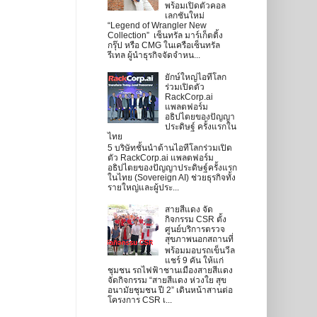
พร้อมเปิดตัวคอล
เลกชันใหม่
“Legend of Wrangler New
Collection” เซ็นทรัล มาร์เก็ตติ้ง
กรุ๊ป หรือ CMG ในเครือเซ็นทรัล
รีเทล ผู้นำธุรกิจจัดจำหน...
ยักษ์ใหญ่ไอทีโลก
ร่วมเปิดตัว
RackCorp.ai
แพลตฟอร์ม
อธิปไตยของปัญญา
ประดิษฐ์ ครั้งแรกใน
ไทย
5 บริษัทชั้นนำด้านไอทีโลกร่วมเปิด
ตัว RackCorp.ai แพลตฟอร์ม
อธิปไตยของปัญญาประดิษฐ์ครั้งแรก
ในไทย (Sovereign AI) ช่วยธุรกิจทั้ง
รายใหญ่และผู้ประ...
สายสีแดง จัด
กิจกรรม CSR ตั้ง
ศูนย์บริการตรวจ
สุขภาพนอกสถานที่
พร้อมมอบรถเข็นวีล
แชร์ 9 คัน ให้แก่
ชุมชน รถไฟฟ้าชานเมืองสายสีแดง
จัดกิจกรรม “สายสีแดง ห่วงใย สุข
อนามัยชุมชน ปี 2” เดินหน้าสานต่อ
โครงการ CSR เ...