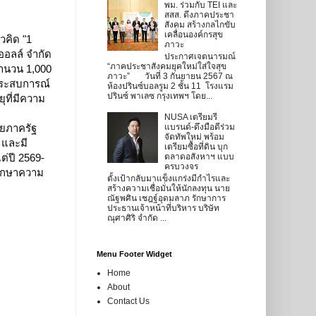
พม. ร่วมกับ TEI และ
สสส. ดึงภาคประชา
สังคม สร้างกลไกขับ
เคลื่อนองค์กรสุข
คิด "1 
ภาวะ
ออลล์ จำกัด 
ประกาศเจตนารมณ์
“ภาคประชาสังคมยุคใหม่ใส่ใจสุข
จำนวน 1,000 
ภาวะ” วันที่ 3 กันยายน 2567 ณ
ประสบการณ์ 
ห้องปรินซ์บอลรูม 2 ชั้น 11 โรงแรม
ปรินซ์ พาเลซ กรุงเทพฯ โดย...
ุที่มีความ
NUSA เตรียมรี
ยภาครัฐ 
แบรนด์-ดึงมือดีร่วม
จัดทัพใหม่ พร้อม
ง และมี
เตรียมซื้อที่ดิน บุก
ต่ปี 2569-
ตลาดอสังหาฯ แบบ
ครบวงจร
รักษาความ
ตั้งเป้ากลับมาแข็งแกร่งมีกำไรและ
สร้างความเชื่อมั่นให้นักลงทุน นาย
ณัฐพศิน เชฎฐ์อุดมลาภ รักษาการ
ประธานเจ้าหน้าที่บริหาร บริษัท
ณุศาศิริ จำกัด ...
Menu Footer Widget
Home
About
Contact Us