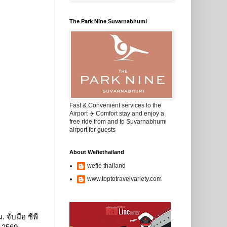
The Park Nine Suvarnabhumi
Fast & Convenient services to the
Airport ✈️ Comfort stay and enjoy a
free ride from and to Suvarnabhumi
airport for guests
About Wefiethailand
wefie thailand
www.toptotravelvariety.com
. จับมือ ซีพี