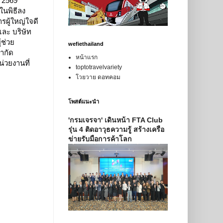
น 2569
นพิธีลง
ผู้ใหญ่ใจดี
ละ บริษัท
้ช่วย
wefiethailand
ำกัด
หน้าแรก
่วยงานที่
toptotravelvariety
โวยวาย ดอทคอม
โพสต์แนะนำ
'กรมเจรจา' เดินหน้า FTA Club
รุ่น 4 ติดอาวุธความรู้ สร้างเครือ
ข่ายรับมือการค้าโลก