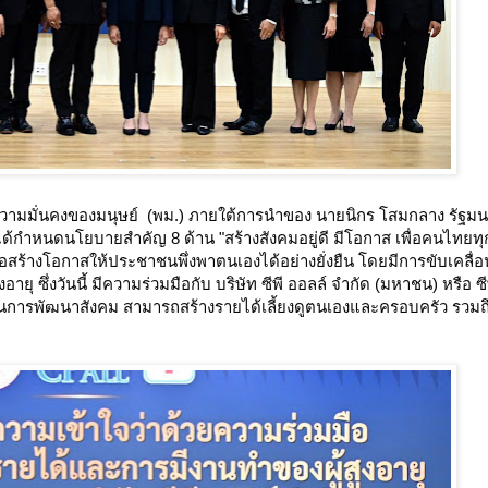
มมั่นคงของมนุษย์  (พม.) ภายใต้การนำของ นายนิกร โสมกลาง รัฐมนต
กำหนดนโยบายสำคัญ 8 ด้าน "สร้างสังคมอยู่ดี มีโอกาส เพื่อคนไทยทุ
เพื่อสร้างโอกาสให้ประชาชนพึ่งพาตนเองได้อย่างยั่งยืน โดยมีการขับเคลื
ายุ ซึ่งวันนี้ มีความร่วมมือกับ บริษัท ซีพี ออลล์ จำกัด (มหาชน) หรือ ซีพ
่วมในการพัฒนาสังคม สามารถสร้างรายได้เลี้ยงดูตนเองและครอบครัว รวม