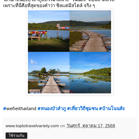
เพราะที่นี่คือที่สุดของคำว่า ชิลแต่มีสไตล์ จริง ๆ
#
wefieithailand
#หนองบัวลำภู
#เที่ยววิถีชุมชน
#บ้านโนนสัง
www.toptotravelvariety.com
on
วันศุกร์, ตุลาคม 17, 2568
ใช้ร่วมกัน