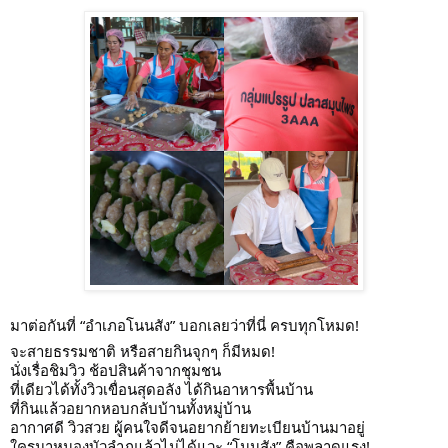
มาต่อกันที่ “อำเภอโนนสัง” บอกเลยว่าที่นี่ ครบทุกโหมด!
จะสายธรรมชาติ หรือสายกินจุกๆ ก็มีหมด!
นั่งเรื่อชิมวิว ช้อปสินค้าจากชุมชน
ที่เดียวได้ทั้งวิวเขื่อนสุดอลัง ได้กินอาหารพื้นบ้าน
ที่กินแล้วอยากหอบกลับบ้านทั้งหมู่บ้าน
อากาศดี วิวสวย ผู้คนใจดีจนอยากย้ายทะเบียนบ้านมาอยู่
ใครมาหนองบัวลำภูแล้วไม่ได้แวะ “โนนสัง” คือพลาดแรง!