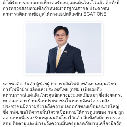
ดี ได้รับการออกแบบเพื่อรองรับเหตุแผ่นดินไหวไว้แล้ว อีกทั้งมี
การตรวจสอบตามข้อกำหนดมาตรฐานสากล ประชาชน
สามารถติดตามข้อมูลได้ทางแอปพลิเคชัน EGAT ONE
นายชวลิต กันคำ ผู้ช่วยผู้ว่าการผลิตไฟฟ้าพลังงานหมุนเวียน
การไฟฟ้าฝ่ายผลิตแห่งประเทศไทย (กฟผ.) เปิดเผยถึง
สถานการณ์แผ่นดินไหวศูนย์กลางประเทศเมียนมา ซึ่งส่งผลกระ
ทบต่ออาคารบ้านเรือนประชาชนในหลายจังหวัด รวมถึง
ประชาชนมีความกังวลถึงความปลอดภัยของเขื่อนขนาดใหญ่
ซึ่ง กฟผ. ขอให้ความมั่นใจว่าเขื่อนภายใต้การดูแลของ กฟผ. ถูก
ออกแบบเพื่อรองรับเหตุแผ่นดินไหวไว้แล้ว อีกทั้งยังมีการตรวจ
สอบ ติดตามและเฝ้าระวังความมั่นคงปลอดภัยผ่านเครื่องมือวัด