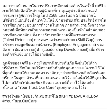
นอกจากเป้าหมายในการปรับภาพลักษณ์องค์กรในครั้งนี้ เคพีไอ
ภายใต้วิสัยทัศน์ใหม่ของผู้นำองค์กร คุณสุชาวดี แสงอนงค์
กรรมการผู้จัดการใหญ่ ในปี 2568 และในอีก 5 ปีต่อจากนี้
บริษัทฯ มีแผนที่จะนำเทคโนโลยีเข้ามาช่วยเสริมประสิทธิภาพใน
การพัฒนากระบวนการทำงานในทุกๆ ภาคส่วน รวมถึงการวาง
กลยุทธ์เพื่อพัฒนาศักยภาพของพนักงาน อันเป็นหัวใจสำคัญของ
การพัฒนาองค์กร ทั้ง การรักษาพนักงานที่มีความสามารถ
(Talent Retention) การลดช่องว่างทางทักษะ (Skill Gap) การ
สร้างความผูกพันของพนักงาน (Employee Engagement) รวม
ถึง การพัฒนาภาวะผู้นำ (Leadership Development) เพื่อสร้าง
องค์กรที่แข็งแกร่งได้อย่างยั่งยืน
ลูกค้าของ เคพีไอ - กรุงไทยพานิชประกันภัย จึงมั่นใจได้ว่า
บริษัทฯ จะยึดมั่นและให้ความสำคัญต่อคุณค่าของ "ความไว้ใจ"
ที่ลูกค้ามอบให้เราเสมอมา เราสัญญาว่าจะพัฒนาผลิตภัณฑ์และ
บริการในทุกๆ ด้าน เพื่อตอบแทนความไว้วางใจนั้นให้ดีที่สุด เป็น
ไปตามวิสัยทัศน์และพันธกิจของแบรนด์ที่วางไว้ให้สมกับ
สโลแกน “Your Trust, Our Care” ดูแลทุกความไว้ใจ
#กรุงไทยพานิชประกันภัย #เคพีไอ #KPI #BabyCAREBoy
#YourTrust,OutCare