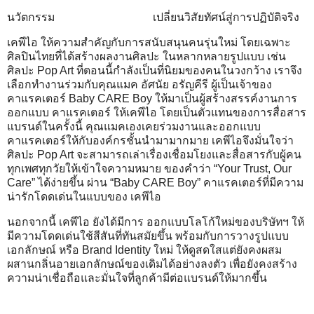
นวัตกรรม เปลี่ยนวิสัยทัศน์สู่การปฏิบัติจริง
เคพีไอ ให้ความสำคัญกับการสนับสนุนคนรุ่นใหม่ โดยเฉพาะ
ศิลปินไทยที่ได้สร้างผลงานศิลปะ ในหลากหลายรูปแบบ เช่น
ศิลปะ Pop Art ที่ตอนนี้กำลังเป็นที่นิยมของคนในวงกว้าง เราจึง
เลือกทำงานร่วมกับคุณแมค อัศนัย อรัญคีรี ผู้เป็นเจ้าของ
คาแรคเตอร์ Baby CARE Boy ให้มาเป็นผู้สร้างสรรค์งานการ
ออกแบบ คาแรคเตอร์ ให้เคพีไอ โดยเป็นตัวแทนของการสื่อสาร
แบรนด์ในครั้งนี้ คุณแมคเองเคยร่วมงานและออกแบบ
คาแรคเตอร์ให้กับองค์กรชั้นนำมามากมาย เคพีไอจึงมั่นใจว่า
ศิลปะ Pop Art จะสามารถเล่าเรื่องเชื่อมโยงและสื่อสารกับผู้คน
ทุกเพศทุกวัยให้เข้าใจความหมาย ของคำว่า “Your Trust, Our
Care” ได้ง่ายขึ้น ผ่าน “Baby CARE Boy” คาแรคเตอร์ที่มีความ
น่ารักโดดเด่นในแบบของ เคพีไอ
นอกจากนี้ เคพีไอ ยังได้มีการ ออกแบบโลโก้ใหม่ของบริษัทฯ ให้
มีความโดดเด่นใช้สีสันที่ทันสมัยขึ้น พร้อมกับการวางรูปแบบ
เอกลักษณ์ หรือ Brand Identity ใหม่ ให้ดูสดใสแต่ยังคงผสม
ผสานกลิ่นอายเอกลักษณ์ของเดิมได้อย่างลงตัว เพื่อยังคงสร้าง
ความน่าเชื่อถือและมั่นใจที่ลูกค้ามีต่อแบรนด์ให้มากขึ้น