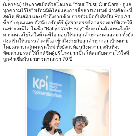
(มหาชน) ประกาศเปิดตัวสโลแกน “Your Trust, Our Care - ดูแล
ทุกความไว้ใจ” พร้อมมิติใหม่แห่งการสื่อสารแบรนด์ ผ่านศิลปะที่
สดใส ทันสมัย และเข้าถึงง่าย ด้วยการร่วมมือกับศิลปิน Pop Art
ชื่อดัง คุณแมค อัศนัย อรัญคีรี ผู้สร้างสรรค์คาแรคเตอร์พิเศษให้
เฉพาะเคพีไอ ในชื่อ “Baby CARE Boy” ซึ่งจะเป็นตัวแทนสื่อถึง
ความห่วงใยใส่ใจที่ เคพีไอ มอบให้แก่ลูกค้าทุกคนตลอดมา ทั้งยัง
ส่งเสริมให้แบรนด์ เคพีไอ เข้าถึงง่ายกับลูกค้าทุกกลุ่มเป้าหมาย
โดยเฉพาะกลุ่มคนรุ่นใหม่ ทั้งยังสะท้อนถึงความมุ่งมั่นที่จะ
พัฒนาแบรนด์ให้ใกล้ชิดผู้บริโภคมากขึ้น ให้สมกับความไว้ใจที่
ลูกค้าเชื่อมั่นมายาวนานกว่า 70 ปี