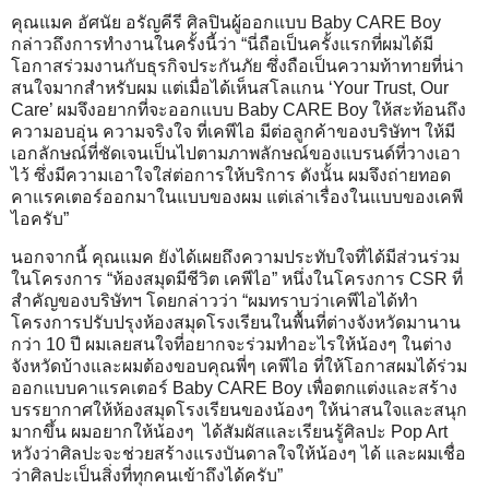
คุณแมค อัศนัย อรัญคีรี ศิลปินผู้ออกแบบ Baby CARE Boy
กล่าวถึงการทำงานในครั้งนี้ว่า “นี่ถือเป็นครั้งแรกที่ผมได้มี
โอกาสร่วมงานกับธุรกิจประกันภัย ซึ่งถือเป็นความท้าทายที่น่า
สนใจมากสำหรับผม แต่เมื่อได้เห็นสโลแกน ‘Your Trust, Our
Care’ ผมจึงอยากที่จะออกแบบ Baby CARE Boy ให้สะท้อนถึง
ความอบอุ่น ความจริงใจ ที่เคพีไอ มีต่อลูกค้าของบริษัทฯ ให้มี
เอกลักษณ์ที่ชัดเจนเป็นไปตามภาพลักษณ์ของแบรนด์ที่วางเอา
ไว้ ซึ่งมีความเอาใจใส่ต่อการให้บริการ ดังนั้น ผมจึงถ่ายทอด
คาแรคเตอร์ออกมาในแบบของผม แต่เล่าเรื่องในแบบของเคพี
ไอครับ”
นอกจากนี้ คุณแมค ยังได้เผยถึงความประทับใจที่ได้มีส่วนร่วม
ในโครงการ “ห้องสมุดมีชีวิต เคพีไอ” หนึ่งในโครงการ CSR ที่
สำคัญของบริษัทฯ โดยกล่าวว่า “ผมทราบว่าเคพีไอได้ทำ
โครงการปรับปรุงห้องสมุดโรงเรียนในพื้นที่ต่างจังหวัดมานาน
กว่า 10 ปี ผมเลยสนใจที่อยากจะร่วมทำอะไรให้น้องๆ ในต่าง
จังหวัดบ้างและผมต้องขอบคุณพี่ๆ เคพีไอ ที่ให้โอกาสผมได้ร่วม
ออกแบบคาแรคเตอร์ Baby CARE Boy เพื่อตกแต่งและสร้าง
บรรยากาศให้ห้องสมุดโรงเรียนของน้องๆ ให้น่าสนใจและสนุก
มากขึ้น ผมอยากให้น้องๆ ได้สัมผัสและเรียนรู้ศิลปะ Pop Art
หวังว่าศิลปะจะช่วยสร้างแรงบันดาลใจให้น้องๆ ได้ และผมเชื่อ
ว่าศิลปะเป็นสิ่งที่ทุกคนเข้าถึงได้ครับ”