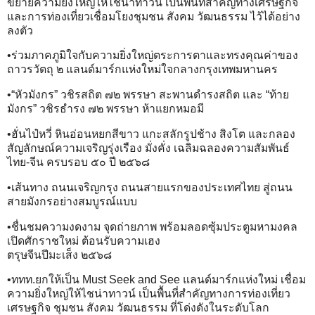
ขยายความยิ่งใหญ่ให้ไชน่าทาวน์ เป็นพื้นที่สำคัญทางเศรษฐกิจ
และการท่องเที่ยวเชื่อมโยงชุมชน สังคม วัฒนธรรม ไว้ได้อย่าง
ลงตัว
•ร่วมภาคภูมิใจกับความยิ่งใหญ่ตระการตาและทรงคุณค่าของ
ถาวรวัตถุ ๒ แลนด์มาร์กแห่งใหม่ใจกลางกรุงเทพมหานคร
•“หัวมังกร” วชิรสถิต ๗๒ พรรษา สะพานดำรงสถิต และ “ท้าย
มังกร” วชิรธำรง ๗๒ พรรษา ห้าแยกหมอมี
•ฮั่นไป๋หวี่ หินอ่อนหยกสีขาว แกะสลักรูปช้าง สิงโต และกลอง
สัญลักษณ์ความเจริญรุ่งเรือง มั่งคั่ง เฉลิมฉลองความสัมพันธ์
ไทย-จีน ครบรอบ ๕๐ ปี ๒๕๖๘
•เส้นทาง ถนนเจริญกรุง ถนนสายแรกของประเทศไทย สู่ถนน
สายมังกรอย่างสมบูรณ์แบบ
•ชื่นชมความงดงาม จุดถ่ายภาพ พร้อมลอดซุ้มประตูมหามงคล
เปิดศักราชใหม่ ต้อนรับความเฮง
ตรุษจีนปีมะเส็ง ๒๕๖๘
•ททท.ยกให้เป็น Must Seek and See แลนด์มาร์กแห่งใหม่ เชื่อม
ความยิ่งใหญ่ให้ไชน่าทาวน์ เป็นพื้นที่สำคัญทางการท่องเที่ยว
เศรษฐกิจ ชุมชน สังคม วัฒนธรรม ที่โด่งดังในระดับโลก