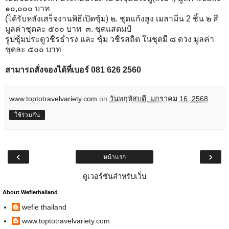
๑๐,๐๐๐ บาท
(ได้รับหลังเสร็จงานพิธีเปิดซุ้ม) ๒. ชุดแก้งสูง เมลามีน 2 ชิ้น ๒ สี
มูลค่าชุดละ ๕๐๐ บาท ๓. ชุดแสตมป์
รูปซุ้มประตูวชิรธำรง และ ซุ้ม วชิรสถิต ในชุดมี ๘ ดวง มูลค่า
ชุดละ ๕๐๐ บาท
สามารถสั่งจองได้ที่เบอร์ 081 626 2560
www.toptotravelvariety.com
on
วันพฤหัสบดี, มกราคม 16, 2568
ใช้ร่วมกัน
‹
›
หน้าแรก
ดูเวอร์ชันสำหรับเว็บ
About Wefiethailand
wefie thailand
www.toptotravelvariety.com