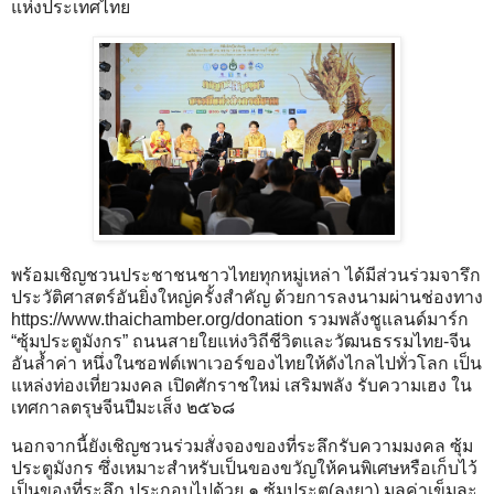
แห่งประเทศไทย
พร้อมเชิญชวนประชาชนชาวไทยทุกหมู่เหล่า ได้มีส่วนร่วมจารึก
ประวัติศาสตร์อันยิ่งใหญ่ครั้งสำคัญ ด้วยการลงนามผ่านช่องทาง
https://www.thaichamber.org/donation
รวมพลังชูแลนด์มาร์ก
“ซุ้มประตูมังกร” ถนนสายใยแห่งวิถีชีวิตและวัฒนธรรมไทย-จีน
อันล้ำค่า หนึ่งในซอฟต์เพาเวอร์ของไทยให้ดังไกลไปทั่วโลก เป็น
แหล่งท่องเที่ยวมงคล เปิดศักราชใหม่ เสริมพลัง รับความเฮง ใน
เทศกาลตรุษจีนปีมะเส็ง ๒๕๖๘
นอกจากนี้ยังเชิญชวนร่วมสั่งจองของที่ระลึกรับความมงคล ซุ้ม
ประตูมังกร ซึ่งเหมาะสำหรับเป็นของขวัญให้คนพิเศษหรือเก็บไว้
เป็นของที่ระลึก ประกอบไปด้วย ๑.ซุ้มประตู(ลงยา) มูลค่าเข็มละ