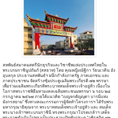
สหพันธ์สมาคมสตรีนักธุรกิจและวิชาชีพแห่งประเทศไทยใน
พระบรมราชินูปถัมภ์ (สสธวท) โดย คุณหญิงณัฐิกา วัธนเวคิน อัง
อุบลกุล ประธานสหพันธ์ฯ ผนึกกำลังภาครัฐ ภาคเอกชน และ
ภาคประชาชน จัดสร้างซุ้มประตูเฉลิมพระเกียรติ ๗๒ พรรษา
เพื่อร่วมเฉลิมพระเกียรติพระบาทสมเด็จพระเจ้าอยู่หัว เนื่องใน
โอกาสพระราชพิธีมหามงคลเฉลิมพระชนมพรรษา ๖ รอบ ๒๘
กรกฎาคม ๒๕๖๗ ภายใต้แนวคิด “เบญจกตัญญุตา บารมีแห่ง
มังกรสยาม” ซึ่งทางคณะกรรมการผู้จัดทำโครงการฯ ได้รับพระ
มหากรุณาธิคุณจาก พระบาทสมเด็จพระเจ้าอยู่หัว และ สมเด็จ
พระนางเจ้าฯพระบรมราชินี ทรงพระกรุณาโปรดเกล้าฯ เสด็จ
พระราชดำเนินไปทรงเป็นประธานเปิดซุ้มประตู “วชิรสถิต ๗๒