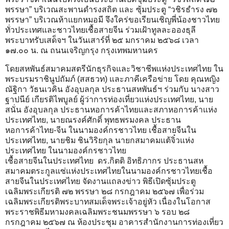
พรรษา” บริเวณสะพานดำรงสถิต และ ซุ้มประตู “วชิรธำรง ๗๒
พรรษา” บริเวณห้าแยกหมอมี จึงใคร่ขอเรียนเชิญพี่น้องชาวไทย
ทั่วประเทศและชาวไทยเชื้อสายจีน ร่วมเฝ้าทูลละอองธุลี
พระบาทรับเสด็จฯ ในวันเสาร์ที่ ๒๕ มกราคม ๒๕๖๘ เวลา
๑๗.๐๐ น. ณ ถนนเจริญกรุง กรุงเทพมหานคร
โดยสหพันธ์สมาคมสตรีนักธุรกิจและวิชาชีพแห่งประเทศไทย ใน
พระบรมราชินูปถัมภ์ (สสธวท) และภาคีเครือข่าย โดย คุณหญิง
ณัฐิกา วัธนเวคิน อังอุบลกุล ประธานสหพันธ์ฯ ร่วมกับ นางสาว
ฐาปนีย์ เกียรติไพบูลย์ ผู้ว่าการท่องเที่ยวแห่งประเทศไทย, นาย
สนั่น อังอุบลกุล ประธานหอการค้าไทยและสภาหอการค้าแห่ง
ประเทศไทย, นายณรงค์ศักดิ์ พุทธพรมงคล ประธาน
หอการค้าไทย-จีน ในนามองค์กรชาวไทย เชื้อสายจีนใน
ประเทศไทย, นายชิม ชินวิริยกุล นายกสมาคมแต้จิ๋วแห่ง
ประเทศไทย ในนามองค์กรชาวไทย
เชื้อสายจีนในประเทศไทย ดร.กิตติ อิทธิภากร ประธานสห
สมาคมตระกูลแซ่แห่งประเทศไทยในนามองค์กรชาวไทยเชื้อ
สายจีนในประเทศไทย จัดงานแถลงข่าว พิธีเปิดซุ้มประตู
เฉลิมพระเกียรติ ๗๒ พรรษา ๒๘ กรกฎาคม ๒๕๖๗ เพื่อร่วม
เฉลิมพระเกียรติพระบาทสมเด็จพระเจ้าอยู่หัว เนื่องในโอกาส
พระราชพิธีมหามงคลเฉลิมพระชนมพรรษา ๖ รอบ ๒๘
กรกฎาคม ๒๕๖๗ ณ ห้องประชุม อาคารสำนักงานการท่องเที่ยว