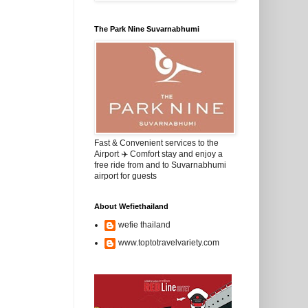
The Park Nine Suvarnabhumi
Fast & Convenient services to the
Airport ✈️ Comfort stay and enjoy a
free ride from and to Suvarnabhumi
airport for guests
About Wefiethailand
wefie thailand
www.toptotravelvariety.com