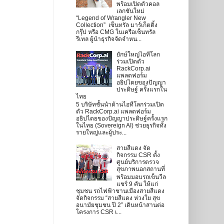
พร้อมเปิดตัวคอล
เลกชันใหม่
“Legend of Wrangler New
Collection” เซ็นทรัล มาร์เก็ตติ้ง
กรุ๊ป หรือ CMG ในเครือเซ็นทรัล
รีเทล ผู้นำธุรกิจจัดจำหน...
ยักษ์ใหญ่ไอทีโลก
ร่วมเปิดตัว
RackCorp.ai
แพลตฟอร์ม
อธิปไตยของปัญญา
ประดิษฐ์ ครั้งแรกใน
ไทย
5 บริษัทชั้นนำด้านไอทีโลกร่วมเปิด
ตัว RackCorp.ai แพลตฟอร์ม
อธิปไตยของปัญญาประดิษฐ์ครั้งแรก
ในไทย (Sovereign AI) ช่วยธุรกิจทั้ง
รายใหญ่และผู้ประ...
สายสีแดง จัด
กิจกรรม CSR ตั้ง
ศูนย์บริการตรวจ
สุขภาพนอกสถานที่
พร้อมมอบรถเข็นวีล
แชร์ 9 คัน ให้แก่
ชุมชน รถไฟฟ้าชานเมืองสายสีแดง
จัดกิจกรรม “สายสีแดง ห่วงใย สุข
อนามัยชุมชน ปี 2” เดินหน้าสานต่อ
โครงการ CSR เ...