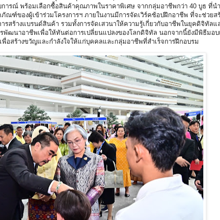
ารณ์ พร้อมเลือกซื้อสินค้าคุณภาพในราคาพิเศษ จากกลุ่มอาชีพกว่า 40 บูธ ที่นำผ
ฑ์ของผู้เข้าร่วมโครงการฯ ภายในงานมีการจัดเวิร์คช้อปฝึกอาชีพ ที่จะช่วยส
รสร้างแบรนด์สินค้า รวมทั้งการจัดเสวนาให้ความรู้เกี่ยวกับอาชีพในยุคดิจิทัลแ
าอาชีพเพื่อให้ทันต่อการเปลี่ยนแปลงของโลกดิจิทัล นอกจากนี้ยังมีพิธีมอบเ
เพื่อสร้างขวัญและกำลังใจให้แก่บุคคลและกลุ่มอาชีพที่สำเร็จการฝึกอบรม