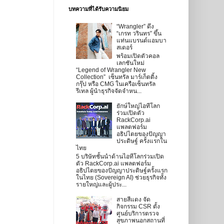
บทความที่ได้รับความนิยม
“Wrangler” ดึง
“เกรท วรินทร” ขึ้น
แท่นแบรนด์แอมบา
สเดอร์
พร้อมเปิดตัวคอล
เลกชันใหม่
“Legend of Wrangler New
Collection” เซ็นทรัล มาร์เก็ตติ้ง
กรุ๊ป หรือ CMG ในเครือเซ็นทรัล
รีเทล ผู้นำธุรกิจจัดจำหน...
ยักษ์ใหญ่ไอทีโลก
ร่วมเปิดตัว
RackCorp.ai
แพลตฟอร์ม
อธิปไตยของปัญญา
ประดิษฐ์ ครั้งแรกใน
ไทย
5 บริษัทชั้นนำด้านไอทีโลกร่วมเปิด
ตัว RackCorp.ai แพลตฟอร์ม
อธิปไตยของปัญญาประดิษฐ์ครั้งแรก
ในไทย (Sovereign AI) ช่วยธุรกิจทั้ง
รายใหญ่และผู้ประ...
สายสีแดง จัด
กิจกรรม CSR ตั้ง
ศูนย์บริการตรวจ
สุขภาพนอกสถานที่