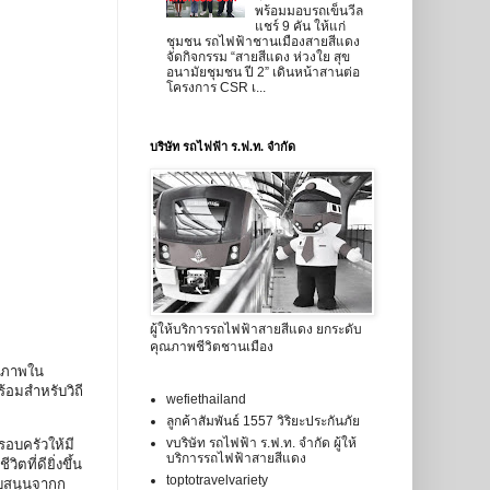
พร้อมมอบรถเข็นวีล
แชร์ 9 คัน ให้แก่
ชุมชน รถไฟฟ้าชานเมืองสายสีแดง
จัดกิจกรรม “สายสีแดง ห่วงใย สุข
อนามัยชุมชน ปี 2” เดินหน้าสานต่อ
โครงการ CSR เ...
บริษัท รถไฟฟ้า ร.ฟ.ท. จำกัด
ผู้ให้บริการรถไฟฟ้าสายสีแดง ยกระดับ
คุณภาพชีวิตชานเมือง
ุณภาพใน
้อมสำหรับวิถี
wefiethailand
ลูกค้าสัมพันธ์ 1557 วิริยะประกันภัย
vบริษัท รถไฟฟ้า ร.ฟ.ท. จำกัด ผู้ให้
อบครัวให้มี
บริการรถไฟฟ้าสายสีแดง
ที่ดียิ่งขึ้น
toptotravelvariety
ับสนุนจากก