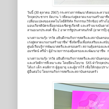
วันนี้ (30 ตุลาคม 2567) กระทรวงการพัฒนาสังคมและความม
วิกฤตประชากร จัดงาน “เวทีคนเก่งสู่ตลาดแรงงานสร้างอาชีพ
เปลี่ยนแปลงของเทคโนโลยีดิจิทัล กิจกรรมเวิร์กช้อป สร้างโ
มอบเกียรติบัตรเพื่อยกย่องเชิดชูเกียรติ และสร้างแรงบันดาล
ลานอเนกประสงค์ ชั้น 2 อาคารรัฐประศาสนภักดี (อาคารบี) 
นางสาวแรมรุ้ง วรวัธ อธิบดีกรมกิจการสตรีและสถาบันครอ
เก่งสู่ตลาดแรงงานสร้างอาชีพ” ซึ่งจัดขึ้นเพื่อส่งเสริมแ
ศูนย์เรียนรู้การพัฒนาสตรีและครอบครัว สถานคุ้มครองและ
อมรรัตน์ ศรีฉ่ำ ผู้อำนวยการกองคุ้มครองและพัฒนาอาชีพ 
นางสาวแรมรุ้ง วรวัธ อธิบดีกรมกิจการสตรีและสถาบันครอบคร
และสวัสดิการที่เหมาะสม โดยยึดนโยบาย 5X5 ฝ่าวิกฤตประช
ได้แก่ เด็ก คนพิการ ผู้สูงอายุ และผู้ยากไร้ เพื่อให้กลุ่มเ
ผู้อื่นต่อไป โดยกรมกิจการสตรีและสถาบันครอบครัว