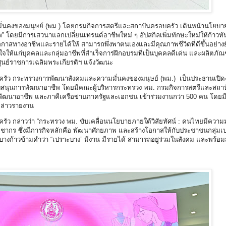
ั่นคงของมนุษย์ (พม.) โดยกรมกิจการสตรีและสถาบันครอบครัว เดินหน้านโยบาย
” โดยมีการเสวนาแลกเปลี่ยนเทรนด์อาชีพใหม่ ๆ อัปสกิลเพิ่มทักษะใหม่ให้ก้าวท
อกาสทางอาชีพและรายได้ให้ สามารถพึ่งพาตนเองและมีคุณภาพชีวิตที่ดีขึ้นอย่างยั
ใจให้แก่บุคคลและกลุ่มอาชีพที่สำเร็จการฝึกอบรมที่เป็นบุคคลดีเด่น และผลิตภัณ
ศูนย์ราชการเฉลิมพระเกียรติฯ แจ้งวัฒนะ
บครัว กระทรวงการพัฒนาสังคมและความมั่นคงของมนุษย์ (พม.) เป็นประธานเปิด
ละสนับสนุนการพัฒนาอาชีพ โดยมีคณะผู้บริหารกระทรวง พม. กรมกิจการสตรีและสถา
พัฒนาอาชีพ และภาคีเครือข่ายภาครัฐและเอกชน เข้าร่วมงานกว่า 500 คน โดยม
กล่าวรายงาน
ัว กล่าวว่า “กระทรวง พม. ขับเคลื่อนนโยบายภายใต้วิสัยทัศน์ : คนไทยมีความม
ากร ซึ่งมีภารกิจหลักคือ พัฒนาศักยภาพ และสร้างโอกาสให้กับประชาชนกลุ่มเ
ปราะบางก้าวข้ามคำว่า “เปราะบาง” มีงาน มีรายได้ สามารถอยู่ร่วมในสังคม และพร้อมส