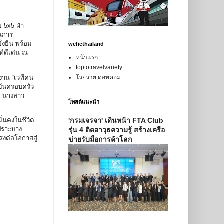
 5x5 ฝ่า
ันการ
่งยืน พร้อม
wefiethailand
ฑ์ดีเด่น ณ
หน้าแรก
toptotravelvariety
งาน “เวทีคน
โวยวาย ดอทคอม
บันครอบครัว
ี นางสาว
โพสต์แนะนำ
ั่นคงในชีวิต
'กรมเจรจา' เดินหน้า FTA Club
ปราะบาง
รุ่น 4 ติดอาวุธความรู้ สร้างเครือ
่งต่อโอกาสสู่
ข่ายรับมือการค้าโลก