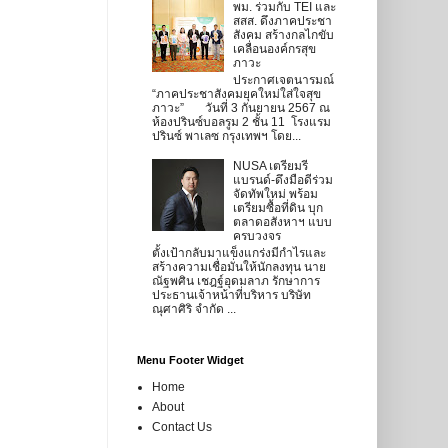
พม. ร่วมกับ TEI และ
สสส. ดึงภาคประชา
สังคม สร้างกลไกขับ
เคลื่อนองค์กรสุข
ภาวะ
ประกาศเจตนารมณ์
“ภาคประชาสังคมยุคใหม่ใส่ใจสุข
ภาวะ” วันที่ 3 กันยายน 2567 ณ
ห้องปรินซ์บอลรูม 2 ชั้น 11 โรงแรม
ปรินซ์ พาเลซ กรุงเทพฯ โดย...
NUSA เตรียมรี
แบรนด์-ดึงมือดีร่วม
จัดทัพใหม่ พร้อม
เตรียมซื้อที่ดิน บุก
ตลาดอสังหาฯ แบบ
ครบวงจร
ตั้งเป้ากลับมาแข็งแกร่งมีกำไรและ
สร้างความเชื่อมั่นให้นักลงทุน นาย
ณัฐพศิน เชฎฐ์อุดมลาภ รักษาการ
ประธานเจ้าหน้าที่บริหาร บริษัท
ณุศาศิริ จำกัด ...
Menu Footer Widget
Home
About
Contact Us