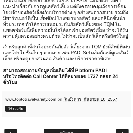
ใหม่ที่เป็นเจ้าของสัตว์เลี้ยง เนื่องจาก PADI ไม่เพียงแค่ให้คำ
แนะนำเกี่ยวกับการดูแลสัตว์เลี้ยง แต่ยังครอบคลุมถึงการเชื่อม
โยงเจ้าของสัตว์เลี้ยงกับบริการต่าง ๆ อย่างสะดวกสบาย รวมถึง
มีพาร์ทเนอร์ที่เป็น เพ็ทช๊อป โรงพยาบาลสัตว์ และคลินิกชั้นนำ
ทั่วประเทศ ทำให้การเสนอประกันภัยสัตว์เลี้ยงของ TQM ใน
แพลตฟอร์มนี้เพิ่มความมั่นใจให้แก่เจ้าของสัตว์เลี้ยง ว่าจะได้รับ
ความคุ้มครองอย่างครบถ้วน ไม่ว่าจะเป็นสัตว์เล็กหรือสัตว์ใหญ่
สำหรับลูกค้าที่สนใจประกันภัยสัตว์เลี้ยงจาก TQM ยังมีสิทธิพิเศษ
และโปรโมชั่นอื่น ๆ มากมาย เช่น PADI Set ผลิตภัณฑ์ดูแลสัตว์
เลี้ยง พร้อมคูปองส่วนลด สินค้า และบริการราคาพิเศษ
สามารถสอบถามข้อมูลเพิ่มเติม ได้ที่ Platform PADI
หรือโทรติดต่อ Call Center ได้ที่หมายเลข 1737 ตลอด 24
ชั่วโมง
www.toptotravelvariety.com
on
วันอังคาร, กันยายน 10, 2567
ใช้ร่วมกัน
‹
›