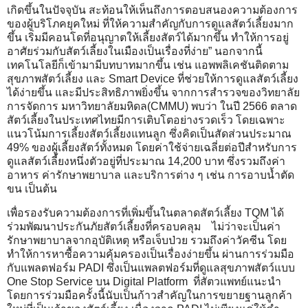
เกิดขึ้นในปัจจุบัน สะท้อนให้เห็นถึงการตอบสนองความต้องการ
ของผู้บริโภคยุคใหม่ ที่ให้ความสำคัญกับการดูแลสัตว์เลี้ยงมาก
ขึ้น เริ่มมีคอนโดที่อนุญาตให้เลี้ยงสัตว์ได้มากขึ้น ทำให้การอยู่
อาศัยร่วมกับสัตว์เลี้ยงในเมืองเป็นเรื่องที่ง่าย” นอกจากนี้
เทคโนโลยีก็เข้ามามีบทบาทมากขึ้น เช่น แอพพลิเคชันติดตาม
สุขภาพสัตว์เลี้ยง และ Smart Device ที่ช่วยให้การดูแลสัตว์เลี้ยง
ได้ง่ายขึ้น และมีประสิทธิภาพยิ่งขึ้น จากการสำรวจของวิทยาลัย
การจัดการ มหาวิทยาลัยมหิดล(CMMU) พบว่า ในปี 2566 ตลาด
สัตว์เลี้ยงในประเทศไทยมีการเติบโตอย่างรวดเร็ว โดยเฉพาะ
แนวโน้มการเลี้ยงสัตว์เลี้ยงแทนลูก ซึ่งคิดเป็นสัดส่วนประมาณ
49% ของผู้เลี้ยงสัตว์ทั้งหมด โดยค่าใช้จ่ายเฉลี่ยต่อปีสำหรับการ
ดูแลสัตว์เลี้ยงหนึ่งตัวอยู่ที่ประมาณ 14,200 บาท ซึ่งรวมถึงค่า
อาหาร ค่ารักษาพยาบาล และบริการต่าง ๆ เช่น การอาบน้ำตัด
ขน เป็นต้น
เพื่อรองรับความต้องการที่เพิ่มขึ้นในตลาดสัตว์เลี้ยง TQM ได้
ร่วมพัฒนาประกันภัยสัตว์เลี้ยงที่ครอบคลุม ไม่ว่าจะเป็นค่า
รักษาพยาบาลจากอุบัติเหตุ หรือเจ็บป่วย รวมถึงค่าวัคซีน โดย
ทำให้การหาซื้อความคุ้มครองเป็นเรื่องง่ายขึ้น ผ่านการร่วมมือ
กับแพลตฟอร์ม PADI ซึ่งเป็นแพลตฟอร์มที่ดูแลสุขภาพสัตว์แบบ
One Stop Service บน Digital Platform ที่สัตวแพทย์แนะนำ
โดยการร่วมมือครั้งนี้นับเป็นก้าวสำคัญในการขยายฐานลูกค้า