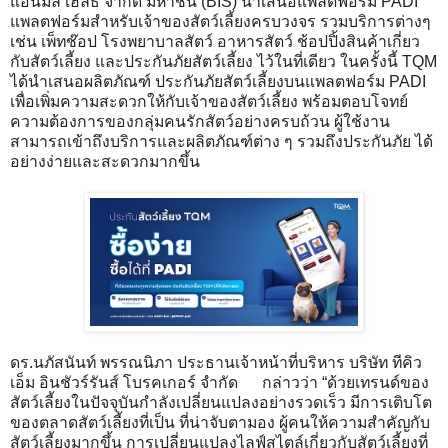
แอนิมัล เฮลธ์ จำกัด มหาชน (BIS) นำเสนอแพลตฟอร์ม PADI
แพลตฟอร์มสำหรับเจ้าของสัตว์เลี้ยงครบวงจร รวมบริการต่างๆ
เช่น เพ็ทช๊อป โรงพยาบาลสัตว์ อาหารสัตว์ ช้อปปิ้งสินค้าเกี่ยว
กับสัตว์เลี้ยง และประกันภัยสัตว์เลี้ยง ไว้ในที่เดียว ในครั้งนี้ TQM
ได้นำเสนอผลิตภัณฑ์ ประกันภัยสัตว์เลี้ยงบนแพลตฟอร์ม PADI
เพื่อเพิ่มความสะดวกให้กับเจ้าของสัตว์เลี้ยง พร้อมตอบโจทย์
ความต้องการของกลุ่มคนรักสัตว์อย่างครบถ้วน ผู้ใช้งาน
สามารถเข้าถึงบริการและผลิตภัณฑ์ต่าง ๆ รวมถึงประกันภัย ได้
อย่างง่ายและสะดวกมากขึ้น
ดร.นภัสนันท์ พรรณนิภา ประธานเจ้าหน้าที่บริหาร บริษัท ทีคิว
เอ็ม อินชัวร์รันส์ โบรคเกอร์ จำกัด กล่าวว่า “ด้วยเทรนด์ของ
สัตว์เลี้ยงในปัจจุบันกำลังเปลี่ยนแปลงอย่างรวดเร็ว มีการเติบโต
ของตลาดสัตว์เลี้ยงที่เป็น ที่น่าจับตามอง ผู้คนให้ความสำคัญกับ
สัตว์เลี้ยงมากขึ้น การเปลี่ยนแปลงไลฟ์สไตล์เกี่ยวกับสัตว์เลี้ยงที่