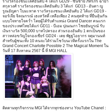
รางวัลรองชนะเลิศอันดับ 4 ได้แก่ GD29 - ซันช่าย ภัทรภร ฉายา
สกุลวงศ์ รางวัลรองชนะเลิศอันดับ 3 ได้แก่ GD13 - อันดา ญู
รูณอัญดา ใบมะหาด รางวัลรองชนะเลิศอันดับ 2 ได้แก่ GD19 -
จอร์เจีย จิลณกรณ์ เฮงสวัสดิ์ เหลือเพียง 2 คนสุดท้าย ที่ยืนลุ้นกัน
แบบใจหายใจคว่ำ โดยผู้ได้รับตำแหน่ง Grand Dancer คนแรก
ของประเทศไทยได้แก่ GD11 - บีเอม ปุณณภา ไชยยันบูรณ์ รับ
เงินรางวัล 500,000 บาทไปครอง ส่วนรองอันดับ 1 ตกเป็นของ
สาวหล่อขวัญใจกองเชียร์ GD24 - เตย พัฐฐไอยากร จตุมานนท์
สำหรับผู้ชนะทั้ง 10 คนจะได้ร่วมโชว์บนเวทีครั้งแรกใน The
Grand Concert Charlotte Possible 2 The Magical Moment ใน
วันที่ 17 สิงหาคม 2567 นี้ ที่ MGI HALL
ติดตามทุกกิจกรรม MGI ได้จากทุกช่องทาง YouTube Chanel :