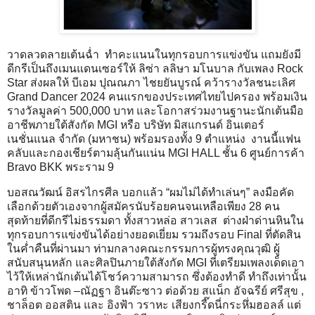
วาดลวดลายเต้นฉ่ำ ทำคะแนนในทุกรอบการแข่งขัน แถมยังมี
ดีกรีเป็นถึงเมนแดนเซอร์ให้ ลิซ่า ลลิษา มโนบาล กับเพลง Rock
Star ส่งผลให้ บีเอม ปุณณภา ไชยยันบูรณ์ คว้ารางวัลชนะเลิศ
Grand Dancer 2024 คนแรกของประเทศไทยไปครอง พร้อมเงิน
รางวัลมูลค่า 500,000 บาท และโอกาสร่วมงานฐานะนักเต้นมือ
อาชีพภายใต้สังกัด MGI หรือ บริษัท มิสแกรนด์ อินเตอร์
เนชั่นแนล จำกัด (มหาชน) พร้อมรองทั้ง 9 ตำแหน่ง งานนี้แฟน
คลับและกองเชียร์ตามลุ้นกันแน่น MGI HALL ชั้น 6 ศูนย์การค้า
Bravo BKK พระราม 9
บอสณวัฒน์ อิสรไกรศีล บอกแล้ว “ผมไม่ได้ทำเล่นๆ” ลงมือคัด
เลือกด้วยตัวเองจากผู้สมัครนับร้อยคนจนเหลือเพียง 28 คน
สุดท้ายที่ดีกรีไม่ธรรมดา ทั้งสาวหล่อ สาวเลส ต่างฝ่าด่านหินใน
ทุกรอบการแข่งขันได้อย่างยอดเยี่ยม รวมถึงรอบ Final ที่ตัดสิน
ในค่ำคืนที่ผ่านมา ท่ามกลางคณะกรรมการผู้ทรงคุณวุฒิ ผู้
สนับสนุนหลัก และศิลปินภายใต้สังกัด MGI ที่เตรียมเพลงเด็ดเอา
ไว้ให้เหล่านักเต้นได้โชว์ความสามารถ ซึ่งต้องทำดี ทำถึงเท่านั้น
อาทิ ข้าวโพด –ณัฏฐา อินต๊ะซาว ต่อด้วย สแน็ก อัจฉรีย์ ศรีสุข ,
ชาล็อต ออสติน และ อิงฟ้า วราหะ เสียงกรี๊ดนี่กระหึ่มฮอลล์ แต่