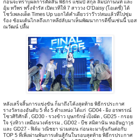
ก่อนจะทราบผลการตัดสิน พิธีกร แชมป์ สกุล ลิมปภานนท์ และ
อุ้ม ทวีพร พริ้งจำรัส เปิดเวทีให้ 7 สาววง O’Daisy (โอเดซี่) ได้
โชว์เพลงเด็ด Times Up บอกได้คำเดียวว่าว๊าว!สมแล้วที่ไปซุ่ม
ร้อง ซ้อมเต้นไกลถึงเกาหลีdลับมาเห็นพัฒนาการดีขึ้นเช่นนี้ บอส
ณวัฒน์ ปลื้ม
หลังเสร็จสิ้นการแข่งขัน ก็มาถึงโค้งสุดท้าย พิธีกรประกาศ
รางวัลรองอันดับ 5 ทั้ง 5 ตำแหน่ง ได้แก่ GD04 - ผิง อรพรรณ์
โซวศิริศักดิ์ , GD30 - รวงข้าว บุษภรักษ์ เป็งผัด , GD25 - กรอย
ใจ รุ่งทิวา เหมือนวงค์ธรรม , GD02 - บีช สมิตานัน หออัษฎาวุธ
และ GD27 - ฟิล์ม วณิชยา น่วมสอน ก่อนจะมาลุ้นกันต่อกับ
TOP 5 ที่เพิ่งผ่านพ้นการเต้นสู้กันในรอบสุดท้าย พิธีกรประกาศ