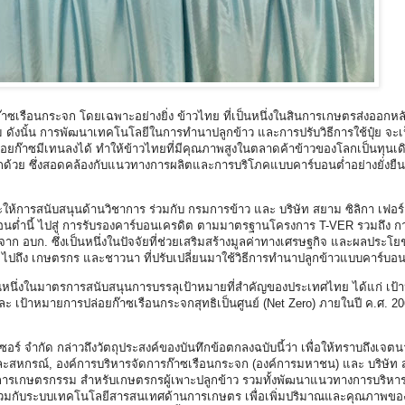
ยก๊าซเรือนกระจก โดยเฉพาะอย่างยิ่ง ข้าวไทย ที่เป็นหนึ่งในสินการเกษตรส่งออกหล
ม ดังนั้น การพัฒนาเทคโนโลยีในการทำนาปลูกข้าว และการปรับวิธีการใช้ปุ๋ย จะเป
ก๊าซมีเทนลงได้ ทำให้ข้าวไทยที่มีคุณภาพสูงในตลาดค้าข้าวของโลกเป็นทุนเดิม
ีกด้วย ซึ่งสอดคล้องกับแนวทางการผลิตและการบริโภคแบบคาร์บอนต่ำอย่างยั่งยื
ะให้การสนับสนุนด้านวิชาการ ร่วมกับ กรมการข้าว และ บริษัท สยาม ซิลิกา เฟอร์
บอนต่ำนี้ ไปสู่ การรับรองคาร์บอนเครดิต ตามมาตรฐานโครงการ T-VER รวมถึง ก
 อบก. ซึ่งเป็นหนึ่งในปัจจัยที่ช่วยเสริมสร้างมูลค่าทางเศรษฐกิจ และผลประโย
ไปถึง เกษตรกร และชาวนา ที่ปรับเปลี่ยนมาใช้วิธีการทำนาปลูกข้าวแบบคาร์บอนต
นหนึ่งในมาตรการสนับสนุนการบรรลุเป้าหมายที่สำคัญของประเทศไทย ได้แก่ เป
ละ เป้าหมายการปล่อยก๊าซเรือนกระจกสุทธิเป็นศูนย์ (Net Zero) ภายในปี ค.ศ. 206
ซอร์ จำกัด กล่าวถึงวัตถุประสงค์ของบันทึกข้อตกลงฉบับนี้ว่า เพื่อให้ทราบถึงเจ
ละสหกรณ์, องค์การบริหารจัดการก๊าซเรือนกระจก (องค์การมหาชน) และ บริษัท ส
การเกษตรกรรม สำหรับเกษตรกรผู้เพาะปลูกข้าว รวมทั้งพัฒนาแนวทางการบริหาร
่วมกับระบบเทคโนโลยีสารสนเทศด้านการเกษตร เพื่อเพิ่มปริมาณและคุณภาพขอ