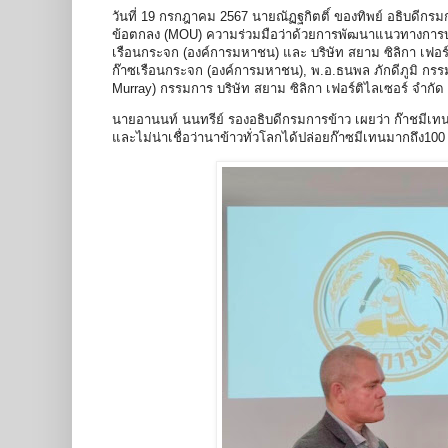
วันที่ 19 กรกฎาคม 2567 นายณัฏฐกิตติ์ ของทิพย์ อธิบดีกร
ข้อตกลง (MOU) ความร่วมมือว่าด้วยการพัฒนาแนวทางการบร
เรือนกระจก (องค์การมหาชน) และ บริษัท สยาม ซิลิกา เฟอร
ก๊าซเรือนกระจก (องค์การมหาชน), พ.อ.ธนพล ภักดีภูมิ กรรมก
Murray) กรรมการ บริษัท สยาม ซิลิกา เฟอร์ติไลเซอร์ จำกั
นายอานนท์ นนทรีย์ รองอธิบดีกรมการข้าว เผยว่า ก๊าชมีเทน
และไม่น่าเชื่อว่านาข้าวทั่วโลกได้ปล่อยก๊าซมีเทนมากถึง10