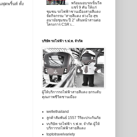
พร้อมมอบรถเข็นวีล
ตพริ้นท์ ทั้ง
แชร์ 9 คัน ให้แก่
ชุมชน รถไฟฟ้าชานเมืองสายสีแดง
จัดกิจกรรม “สายสีแดง ห่วงใย สุข
อนามัยชุมชน ปี 2” เดินหน้าสานต่อ
โครงการ CSR เ...
บริษัท รถไฟฟ้า ร.ฟ.ท. จำกัด
ผู้ให้บริการรถไฟฟ้าสายสีแดง ยกระดับ
คุณภาพชีวิตชานเมือง
wefiethailand
ลูกค้าสัมพันธ์ 1557 วิริยะประกันภัย
vบริษัท รถไฟฟ้า ร.ฟ.ท. จำกัด ผู้ให้
บริการรถไฟฟ้าสายสีแดง
toptotravelvariety