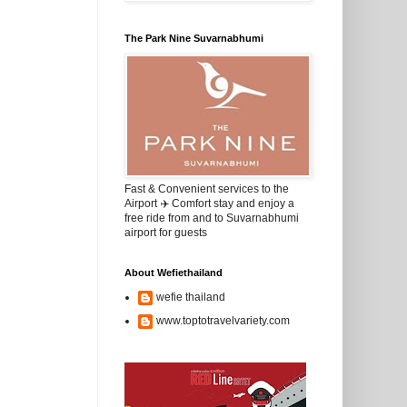
The Park Nine Suvarnabhumi
Fast & Convenient services to the
Airport ✈️ Comfort stay and enjoy a
free ride from and to Suvarnabhumi
airport for guests
About Wefiethailand
wefie thailand
www.toptotravelvariety.com