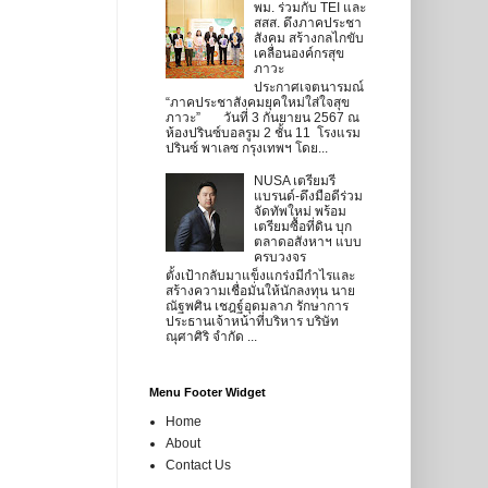
พม. ร่วมกับ TEI และ
สสส. ดึงภาคประชา
สังคม สร้างกลไกขับ
เคลื่อนองค์กรสุข
ภาวะ
ประกาศเจตนารมณ์
“ภาคประชาสังคมยุคใหม่ใส่ใจสุข
ภาวะ” วันที่ 3 กันยายน 2567 ณ
ห้องปรินซ์บอลรูม 2 ชั้น 11 โรงแรม
ปรินซ์ พาเลซ กรุงเทพฯ โดย...
NUSA เตรียมรี
แบรนด์-ดึงมือดีร่วม
จัดทัพใหม่ พร้อม
เตรียมซื้อที่ดิน บุก
ตลาดอสังหาฯ แบบ
ครบวงจร
ตั้งเป้ากลับมาแข็งแกร่งมีกำไรและ
สร้างความเชื่อมั่นให้นักลงทุน นาย
ณัฐพศิน เชฎฐ์อุดมลาภ รักษาการ
ประธานเจ้าหน้าที่บริหาร บริษัท
ณุศาศิริ จำกัด ...
Menu Footer Widget
Home
About
Contact Us