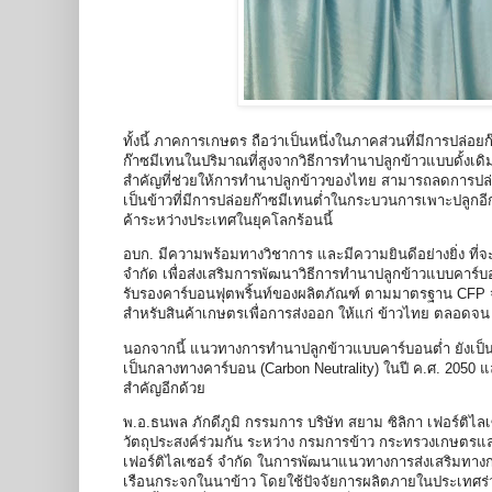
ทั้งนี้ ภาคการเกษตร ถือว่าเป็นหนึ่งในภาคส่วนที่มีการปล่อ
ก๊าซมีเทนในปริมาณที่สูงจากวิธีการทำนาปลูกข้าวแบบดั้งเดิ
สำคัญที่ช่วยให้การทำนาปลูกข้าวของไทย สามารถลดการปล่อย
เป็นข้าวที่มีการปล่อยก๊าซมีเทนต่ำในกระบวนการเพาะปลูกอ
ค้าระหว่างประเทศในยุคโลกร้อนนี้
อบก. มีความพร้อมทางวิชาการ และมีความยินดีอย่างยิ่ง ที่จ
จำกัด เพื่อส่งเสริมการพัฒนาวิธีการทำนาปลูกข้าวแบบคาร์
รับรองคาร์บอนฟุตพริ้นท์ของผลิตภัณฑ์ ตามมาตรฐาน CFP จาก
สำหรับสินค้าเกษตรเพื่อการส่งออก ให้แก่ ข้าวไทย ตลอดจน 
นอกจากนี้ แนวทางการทำนาปลูกข้าวแบบคาร์บอนต่ำ ยังเป็
เป็นกลางทางคาร์บอน (Carbon Neutrality) ในปี ค.ศ. 2050 แ
สำคัญอีกด้วย
พ.อ.ธนพล ภักดีภูมิ กรรมการ บริษัท สยาม ซิลิกา เฟอร์ติไลเ
วัตถุประสงค์ร่วมกัน ระหว่าง กรมการข้าว กระทรวงเกษตรแ
เฟอร์ติไลเซอร์ จำกัด ในการพัฒนาแนวทางการส่งเสริมทาง
เรือนกระจกในนาข้าว โดยใช้ปัจจัยการผลิตภายในประเทศร