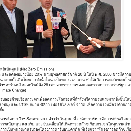
ุทธิเป็นศูนย์ (Net Zero Emission)
น้า และลดลงอย่างน้อย 20% ตามยุทธศาสตร์ชาติ 20 ปี ในปี พ.ศ. 2580 ข้าวมีความ
นาแบบดั้งเดิมโดยการขังน้ำในนาเป็นระยะเวลานาน ทำให้เกิดการสะสมของก๊าซมี
าก๊าซคาร์บอนไดออกไซด์ถึง 28 เท่า จากรายงานของคณะกรรมการระหว่างรัฐบาลว
Climate Change)
อยก๊าซเรือนกระจกเพื่อลดภาวะโลกร้อนที่กำลังทวีความรุนแรงมากยิ่งขึ้นในปัจจ
าชน) และ บริษัท สยาม ซิลิกา เฟอร์ติไลเซอร์ จำกัด เพื่อความร่วมมือว่าด้วยก
ึ้น
หารจัดการก๊าซเรือนกระจก กล่าวว่า ในฐานะที่ องค์การบริหารจัดการก๊าซเรือน
ารสนับสนุน ส่งเสริม และขับเคลื่อนให้เกิดการลดก๊าซเรือนกระจกในทุกภาคส่วน เพ
่ง การเป็นหน่วยงานรับรองโครงการคาร์บอนเครดิต ที่เรียกว่า “โครงการลดก๊าซเ