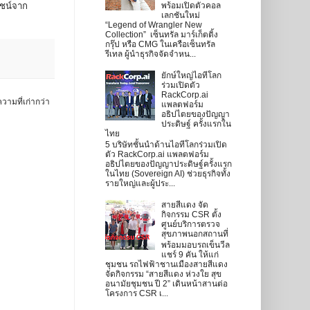
ยชน์จาก
พร้อมเปิดตัวคอล
เลกชันใหม่
“Legend of Wrangler New
Collection” เซ็นทรัล มาร์เก็ตติ้ง
กรุ๊ป หรือ CMG ในเครือเซ็นทรัล
รีเทล ผู้นำธุรกิจจัดจำหน...
ยักษ์ใหญ่ไอทีโลก
ร่วมเปิดตัว
RackCorp.ai
วามที่เก่ากว่า
แพลตฟอร์ม
อธิปไตยของปัญญา
ประดิษฐ์ ครั้งแรกใน
ไทย
5 บริษัทชั้นนำด้านไอทีโลกร่วมเปิด
ตัว RackCorp.ai แพลตฟอร์ม
อธิปไตยของปัญญาประดิษฐ์ครั้งแรก
ในไทย (Sovereign AI) ช่วยธุรกิจทั้ง
รายใหญ่และผู้ประ...
สายสีแดง จัด
กิจกรรม CSR ตั้ง
ศูนย์บริการตรวจ
สุขภาพนอกสถานที่
พร้อมมอบรถเข็นวีล
แชร์ 9 คัน ให้แก่
ชุมชน รถไฟฟ้าชานเมืองสายสีแดง
จัดกิจกรรม “สายสีแดง ห่วงใย สุข
อนามัยชุมชน ปี 2” เดินหน้าสานต่อ
โครงการ CSR เ...