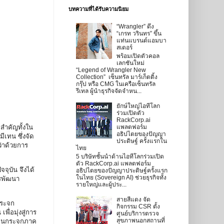
บทความที่ได้รับความนิยม
“Wrangler” ดึง
“เกรท วรินทร” ขึ้น
แท่นแบรนด์แอมบา
สเดอร์
พร้อมเปิดตัวคอล
เลกชันใหม่
“Legend of Wrangler New
Collection” เซ็นทรัล มาร์เก็ตติ้ง
กรุ๊ป หรือ CMG ในเครือเซ็นทรัล
รีเทล ผู้นำธุรกิจจัดจำหน...
ยักษ์ใหญ่ไอทีโลก
ร่วมเปิดตัว
RackCorp.ai
สำคัญทั้งใน
แพลตฟอร์ม
อธิปไตยของปัญญา
เทน ซึ่งจัด
ประดิษฐ์ ครั้งแรกใน
่าด้วยการ
ไทย
5 บริษัทชั้นนำด้านไอทีโลกร่วมเปิด
ตัว RackCorp.ai แพลตฟอร์ม
ุบัน จึงได้
อธิปไตยของปัญญาประดิษฐ์ครั้งแรก
ในไทย (Sovereign AI) ช่วยธุรกิจทั้ง
ารพัฒนา
รายใหญ่และผู้ประ...
สายสีแดง จัด
กระจก
กิจกรรม CSR ตั้ง
ื่อมุ่งสู่การ
ศูนย์บริการตรวจ
สุขภาพนอกสถานที่
รือนกระจกภาค