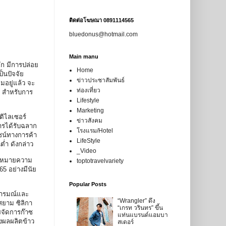
ติดต่อโฆษณา 0891114565
bluedonus@hotmail.com
Main manu
ัก มีการปล่อย
Home
็นปัจจัย
ข่าวประชาสัมพันธ์
อยู่แล้ว จะ
ท่องเที่ยว
น สำหรับการ
Lifestyle
Marketing
ติไลเซอร์
ข่าวสังคม
ารได้รับฉลาก
โรงแรม/Hotel
ชน์ทางการค้า
LifeStyle
่ำ ดังกล่าว
_Video
้าหมายความ
toptotravelvariety
5 อย่างมีนัย
Popular Posts
ตนารมณ์และ
“Wrangler” ดึง
ยาม ซิลิกา
“เกรท วรินทร” ขึ้น
จัดการก๊าซ
แท่นแบรนด์แอมบา
งผลผลิตข้าว
สเดอร์