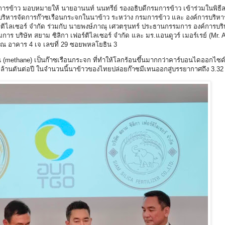
มการข้าว มอบหมายให้ นายอานนท์ นนทรีย์ รองอธิบดีกรมการข้าว เข้าร่วมในพิธี
ิหารจัดการก๊าซเรือนกระจกในนาข้าว ระหว่าง กรมการข้าว และ องค์การบริหา
์ติไลเซอร์ จำกัด ร่วมกับ นายพงษ์ภาณุ เศวตรุนทร์ ประธานกรรมการ องค์การบร
าร บริษัท สยาม ซิลิกา เฟอร์ติไลเซอร์ จำกัด และ มร.แอนดูวร์ เมอร์เรย์ (Mr. 
ด ณ อาคาร 4 เจ เลขที่ 29 ซอยพหลโยธิน 3
 (methane) เป็นก๊าซเรือนกระจก ที่ทำให้โลกร้อนขึ้นมากกว่าคาร์บอนไดออกไซด์ถ
0 ล้านตันต่อปี ในจำนวนนี้นาข้าวของไทยปล่อยก๊าซมีเทนออกสู่บรรยากาศถึง 3.32 