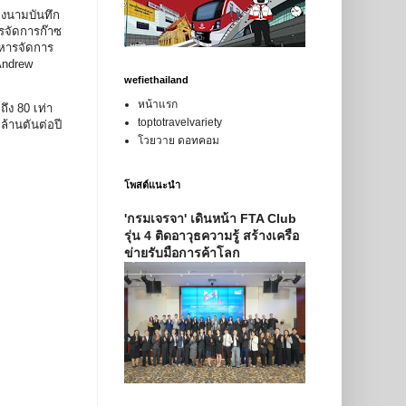
ลงนามบันทึก
รจัดการก๊าซ
ิหารจัดการ
Andrew
wefiethailand
หน้าแรก
ึง 80 เท่า
toptotravelvariety
ล้านตันต่อปี
โวยวาย ดอทคอม
โพสต์แนะนำ
'กรมเจรจา' เดินหน้า FTA Club
รุ่น 4 ติดอาวุธความรู้ สร้างเครือ
ข่ายรับมือการค้าโลก