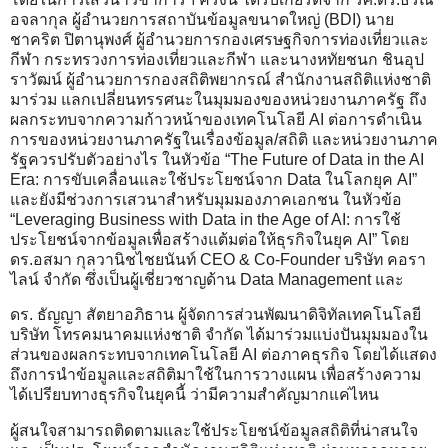
อจลากุล ผู้อำนวยการสถาบันข้อมูลขนาดใหญ่ (BDI) นาย
ชาคริต ปิตานุพงศ์ ผู้อำนวยการกองเศรษฐกิจการท่องเที่ยวและ
กีฬา กระทรวงการท่องเที่ยวและกีฬา และนางหทัยชนก ชินอุป
ราวัฒน์ ผู้อำนวยการกองสถิติพยากรณ์ สำนักงานสถิติแห่งชาติ
มาร่วม แลกเปลี่ยนทรรศนะในมุมมองของหน่วยงานภาครัฐ ถึง
ผลกระทบจากความก้าวหน้าของเทคโนโลยี AI ต่อการดำเนิน
การของหน่วยงานภาครัฐในเรื่องข้อมูล/สถิติ และหน่วยงานภาค
รัฐควรปรับตัวอย่างไร ในหัวข้อ “The Future of Data in the AI
Era: การขับเคลื่อนและใช้ประโยชน์จาก Data ในโลกยุค AI”
และยังมีช่วงการเสวนาสำหรับมุมมองภาคเอกชน ในหัวข้อ
“Leveraging Business with Data in the Age of AI: การใช้
ประโยชน์จากข้อมูลเพื่อสร้างแต้มต่อให้ธุรกิจในยุค AI” โดย
ดร.อสมา กุลวานิชไชยนันท์ CEO & Co-Founder บริษัท คอรา
ไลน์ จำกัด ซึ่งเป็นผู้เชี่ยวชาญด้าน Data Management และ
ดร. ธัญญา สัตยาอภิธาน ผู้จัดการส่วนพัฒนาดิจิทัลเทคโนโลยี
บริษัท โทรคมนาคมแห่งชาติ จำกัด ได้มาร่วมแบ่งปันมุมมองใน
ส่วนของผลกระทบจากเทคโนโลยี AI ต่อภาคธุรกิจ โดยได้แสดง
ถึงการนำข้อมูลและสถิติมาใช้ในการวางแผน เพื่อสร้างความ
ได้เปรียบทางธุรกิจในยุคนี้ ว่ามีความสำคัญมากแค่ไหน
ผู้สนใจสามารถติดตามและใช้ประโยชน์ข้อมูลสถิติที่น่าสนใจ