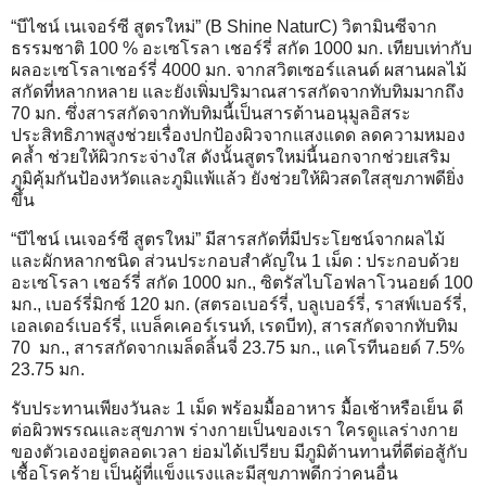
“บีไชน์ เนเจอร์ซี สูตรใหม่” (B Shine NaturC) วิตามินซีจาก
ธรรมชาติ 100 % อะเซโรลา เชอร์รี่ สกัด 1000 มก. เทียบเท่ากับ
ผลอะเซโรลาเชอร์รี่ 4000 มก. จากสวิตเซอร์แลนด์ ผสานผลไม้
สกัดที่หลากหลาย และยังเพิ่มปริมาณสารสกัดจากทับทิมมากถึง
70 มก. ซึ่งสารสกัดจากทับทิมนี้เป็นสารต้านอนุมูลอิสระ
ประสิทธิภาพสูงช่วยเรื่องปกป้องผิวจากแสงแดด ลดความหมอง
คล้ำ ช่วยให้ผิวกระจ่างใส ดังนั้นสูตรใหม่นี้นอกจากช่วยเสริม
ภูมิคุ้มกันป้องหวัดและภูมิแพ้แล้ว ยังช่วยให้ผิวสดใสสุขภาพดียิ่ง
ขึ้น
“บีไชน์ เนเจอร์ซี สูตรใหม่” มีสารสกัดที่มีประโยชน์จากผลไม้
และผักหลากชนิด ส่วนประกอบสำคัญใน 1 เม็ด : ประกอบด้วย
อะเซโรลา เชอร์รี่ สกัด 1000 มก., ซิตรัสไบโอฟลาโวนอยด์ 100
มก., เบอร์รี่มิกซ์ 120 มก. (สตรอเบอร์รี่, บลูเบอร์รี่, ราสพ์เบอร์รี่,
เอลเดอร์เบอร์รี่, แบล็คเคอร์เรนท์, เรดบีท), สารสกัดจากทับทิม
70 มก., สารสกัดจากเมล็ดลิ้นจี่ 23.75 มก., แคโรทีนอยด์ 7.5%
23.75 มก.
รับประทานเพียงวันละ 1 เม็ด พร้อมมื้ออาหาร มื้อเช้าหรือเย็น ดี
ต่อผิวพรรณและสุขภาพ ร่างกายเป็นของเรา ใครดูแลร่างกาย
ของตัวเองอยู่ตลอดเวลา ย่อมได้เปรียบ มีภูมิต้านทานที่ดีต่อสู้กับ
เชื้อโรคร้าย เป็นผู้ที่แข็งแรงและมีสุขภาพดีกว่าคนอื่น