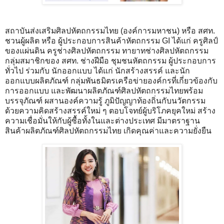
สถาบันส่งเสริมศิลปหัตถกรรมไทย (องค์การมหาชน) หรือ สศท.
ชวนผู้ผลิต หรือ ผู้ประกอบการสินค้าหัตถกรรม GI ได้แก่ ครูศิลป์
ของแผ่นดิน ครูช่างศิลปหัตถกรรม ทายาทช่างศิลปหัตถกรรม
กลุ่มสมาชิกของ สศท. ช่างฝีมือ ชุมชนหัตถกรรม ผู้ประกอบการ
ทั่วไป ร่วมกับ นักออกแบบ ได้แก่ นักสร้างสรรค์ และนัก
ออกแบบผลิตภัณฑ์ กลุ่มพันธมิตรเครือข่ายองค์กรที่เกี่ยวข้องกับ
การออกแบบ และพัฒนาผลิตภัณฑ์ศิลปหัตถกรรมไทยพร้อม
บรรจุภัณฑ์ ผสานองค์ความรู้ ภูมิปัญญาท้องถิ่นกับนวัตกรรม
ด้วยความคิดสร้างสรรค์ใหม่ ๆ ตอบโจทย์ผู้บริโภคยุคใหม่ สร้าง
ความเชื่อมั่นให้กับผู้ซื้อทั้งในและต่างประเทศ มีมาตราฐาน
สินค้าผลิตภัณฑ์ศิลปหัตถกรรมไทย เกิดคุณค่าและความยั่งยืน