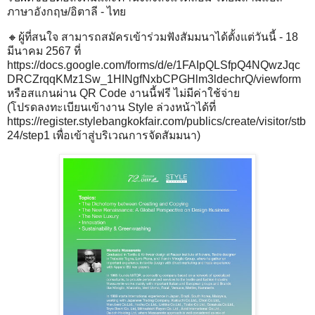
ภาษาอังกฤษ/อิตาลี - ไทย
🔸ผู้ที่สนใจ สามารถสมัครเข้าร่วมฟังสัมมนาได้ตั้งแต่วันนี้ - 18
มีนาคม 2567 ที่
https://docs.google.com/forms/d/e/1FAIpQLSfpQ4NQwzJqc
DRCZrqqKMz1Sw_1HINgfNxbCPGHlm3ldechrQ/viewform
หรือสแกนผ่าน QR Code งานนี้ฟรี ไม่มีค่าใช้จ่าย
(โปรดลงทะเบียนเข้างาน Style ล่วงหน้าได้ที่
https://register.stylebangkokfair.com/publics/create/visitor/stb
24/step1
เพื่อเข้าสู่บริเวณการจัดสัมมนา)