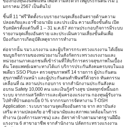
ของกองทุนเงินทดแทน เพื่อความสะดวกให้ผู้ประกันตน เริ่ม 1
มกราคม 2567 เป็นต้นไป
ชิ้นที่ 11 “ฟรี”ติดตั้งระบบรายงานจุดเสี่ยงอันตรายด้านความ
ปลอดภัยและอาชีวอนามัย และประเมิน ความเสี่ยงขั้นต้น เปิด
รับสมัครตั้งแต่วันที่ 1 – 31 ม.ค.67 สถานประกอบกิจการมีระบบ
รายงานจุดเสี่ยงอันตราย และประเมินความเสี่ยงขั้นต้นเพื่อ
ป้องกันการเกิดอุบัติเหตุจากการทำงาน
ต่อจากนั้น รมว.แรงงาน และผู้บริหารกระทรวงแรงงาน ได้เยี่ยม
ชมบูธกิจกรรมของหน่วยงานในสังกัดกระทรวงแรงงานและ
หน่วยงานภาคเอกชนที่เข้าร่วมที่ให้บริการตรวจสุขภาพในเบื้อง
ต้น โดยแพทย์เฉพาะทางได้แก่ บริการประกันสังคมครบจบในแอ
พเดียว SSO Plus+ ตรวจสุขภาพฟรี 14 รายการ ผู้ประกันตน
สุขภาพดีถ้วนหน้า และผู้ประกันตนทำฟันฟรีด้วยรถ ทันตกรรม
เคลื่อนที่ ณ สถานประกอบการ จากสำนักงานประกันสังคม
อบรม Safety 10,000 คน และเงินกู้สร้างสุข ปลดทุกข์หนี้นอก
ระบบ จากกรมสวัสดิการและคุ้มครองแรงงาน กองทุนผู้รับงาน
ไปทำที่บ้านดอกเบี้ย 0 % จากกรมการจัดหางาน T-OSH
Application : ระบบรายงานจุดเสี่ยงอันตราย จาก สถาบันส่ง
เสริม ความปลอดภัย อาชีวอนามัยและสภาพแวดล้อมในการ
ทำงาน (องค์การมหาชน) และ อัตราค่าจ้างตามมาตรฐานฝีมือ
แรงงาน 6 สาขาอาชีพ จากสำนักงาน ปลัดกระทรวงแรงงาน