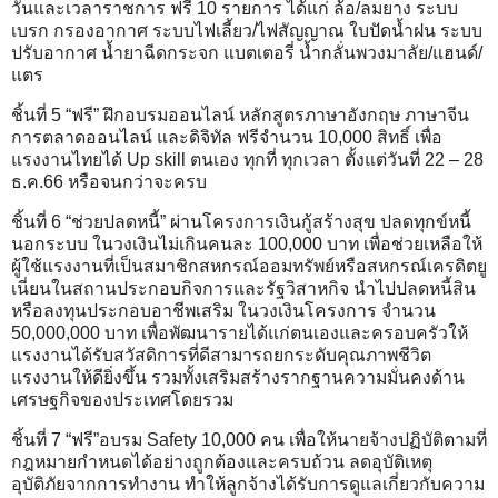
วันและเวลาราชการ ฟรี 10 รายการ ได้แก่ ล้อ/ลมยาง ระบบ
เบรก กรองอากาศ ระบบไฟเลี้ยว/ไฟสัญญาณ ใบปัดน้ำฝน ระบบ
ปรับอากาศ น้ำยาฉีดกระจก แบตเตอรี่ น้ำกลั่นพวงมาลัย/แฮนด์/
แตร
ชิ้นที่ 5 “ฟรี” ฝึกอบรมออนไลน์ หลักสูตรภาษาอังกฤษ ภาษาจีน
การตลาดออนไลน์ และดิจิทัล ฟรีจำนวน 10,000 สิทธิ์ เพื่อ
แรงงานไทยได้ Up skill ตนเอง ทุกที่ ทุกเวลา ตั้งแต่วันที่ 22 – 28
ธ.ค.66 หรือจนกว่าจะครบ
ชิ้นที่ 6 “ช่วยปลดหนี้” ผ่านโครงการเงินกู้สร้างสุข ปลดทุกข์หนี้
นอกระบบ ในวงเงินไม่เกินคนละ 100,000 บาท เพื่อช่วยเหลือให้
ผู้ใช้แรงงานที่เป็นสมาชิกสหกรณ์ออมทรัพย์หรือสหกรณ์เครดิตยู
เนี่ยนในสถานประกอบกิจการและรัฐวิสาหกิจ นำไปปลดหนี้สิน
หรือลงทุนประกอบอาชีพเสริม ในวงเงินโครงการ จำนวน
50,000,000 บาท เพื่อพัฒนารายได้แก่ตนเองและครอบครัวให้
แรงงานได้รับสวัสดิการที่ดีสามารถยกระดับคุณภาพชีวิต
แรงงานให้ดียิ่งขึ้น รวมทั้งเสริมสร้างรากฐานความมั่นคงด้าน
เศรษฐกิจของประเทศโดยรวม
ชิ้นที่ 7 “ฟรี”อบรม Safety 10,000 คน เพื่อให้นายจ้างปฏิบัติตามที่
กฎหมายกำหนดได้อย่างถูกต้องและครบถ้วน ลดอุบัติเหตุ
อุบัติภัยจากการทำงาน ทำให้ลูกจ้างได้รับการดูแลเกี่ยวกับความ