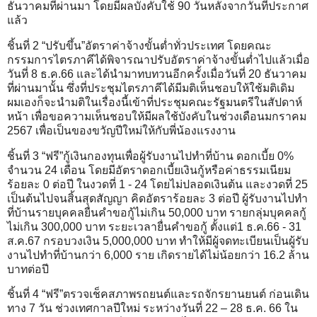
ธันวาคมที่ผ่านมา โดยมีผลบังคับใช้ 90 วันหลังจากวันที่ประกาศ
แล้ว
ชิ้นที่ 2 “ปรับขึ้น”อัตราค่าจ้างขั้นต่ำทั่วประเทศ โดยคณะ
กรรมการไตรภาคีได้พิจารณาปรับอัตราค่าจ้างขั้นต่ำไปแล้วเมื่อ
วันที่ 8 ธ.ค.66 และได้นำมาทบทวนอีกครั้งเมื่อวันที่ 20 ธันวาคม
ที่ผ่านมานั้น ซึ่งที่ประชุมไตรภาคีได้มีมติเห็นชอบให้ใช้มติเดิม
ผมเองก็จะนำมติในเรื่องนี้เข้าที่ประชุมคณะรัฐมนตรีในสัปดาห์
หน้า เพื่อขอความเห็นชอบให้มีผลใช้บังคับในช่วงเดือนมกราคม
2567 เพื่อเป็นของขวัญปีใหม่ให้กับพี่น้องแรงงาน
ชิ้นที่ 3 “ฟรี”กู้เงินกองทุนเพื่อผู้รับงานไปทำที่บ้าน ดอกเบี้ย 0%
จำนวน 24 เดือน โดยมีอัตราดอกเบี้ยเงินกู้หรือค่าธรรมเนียม
ร้อยละ 0 ต่อปี ในงวดที่ 1 - 24 โดยไม่ปลอดเงินต้น และงวดที่ 25
เป็นต้นไปจนสิ้นสุดสัญญา คิดอัตราร้อยละ 3 ต่อปี ผู้รับงานไปทำ
ที่บ้านรายบุคคลยื่นคำขอกู้ไม่เกิน 50,000 บาท รายกลุ่มบุคคลกู้
ไม่เกิน 300,000 บาท ระยะเวลายื่นคำขอกู้ ตั้งแต่1 ธ.ค.66 - 31
ส.ค.67 กรอบวงเงิน 5,000,000 บาท ทำให้มีผู้จดทะเบียนเป็นผู้รับ
งานไปทำที่บ้านกว่า 6,000 ราย เกิดรายได้ไม่น้อยกว่า 16.2 ล้าน
บาทต่อปี
ชิ้นที่ 4 “ฟรี”ตรวจเช็คสภาพรถยนต์และรถจักรยานยนต์ ก่อนเดิน
ทาง 7 วัน ช่วงเทศกาลปีใหม่ ระหว่างวันที่ 22 – 28 ธ.ค. 66 ใน