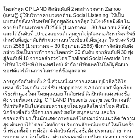
โดยล่าสุด CP LAND ติดอันดับที่ 2 ผลสำรวจจาก Zanroo
(แสนรู้) ผู้ให้บริการครบวงจรด้าน Social Listening ให้เป็น
แบรนด์อสังหาริมทรัพย์ที่ถูกพูดถึงมากที่สุดในโซเชียลมีเดีย ใน
ช่วง 9 เดือนแรกของปี 2566 (1 มกราคม – 30 กันยายน 2566)
และได้อันดับที่ 10 ของแบรนด์กลุ่มธุรกิจผู้พัฒนาอสังหาริมทรัพย์
สำหรับที่อยู่อาศัยที่ทำผลงานบนโซเชียลมีเดียสูงสุด ในช่วงครึ่งปี
แรก 2566 (1 มกราคม – 30 มิถุนายน 2566) ซึ่งการจัดอันดับดัง
กล่าว ถือเป็นการก้าวกระโดดกว่า 20 อันดับ จากอันดับที่ 30 พุ่ง
สู่อันดับที่ 10 จากผลสำรวจโดย Thailand Social Awards โดย
บริษัท ไวซ์ไซท์ (ประเทศไทย) จำกัด บริษัทเทคโนโลยีผู้พัฒนา
ซอฟต์แวร์ด้านการวิเคราะห์ข้อมูลตลาด
การถูกจัดอันดับทั้ง 2 นี้ ส่วนหนึ่งมาจากแคมเปญมิวสิควิดีโอ
เพลง ‘หัวใจผูกกัน เวอร์ชัน Happiness Is All Around’ ที่ถูกเรียบ
เรียงทำนองใหม่ โดยคุณบอย โกสิยพงษ์ ศิลปินนักแต่งเพลงชื่อ
ดัง รวมทั้งแคมเปญ ‘CP LAND Presents เจอสุข เจอนั่น เจอนี่’
ที่นำทัพศิลปินไปส่งมอบความสุขโดยคุณสิงโต นำโชค ศิลปิน
นักร้องชื่อดัง ที่มีคาแรกเตอร์ สดใส สนุกสนาน และรัก
ครอบครัว มาเป็นนักแสดงภาพยนตร์โฆษณาผ่านแนวคิด “ความ
สุขเดินทางได้” ตอบโจทย์การปรับภาพลักษณ์แบรนด์ใหม่ในครั้ง
นี้ พร้อมทั้งมีการดึงอีก 4 ศิลปินนักร้องชื่อดัง ประกอบด้วย ว่าน
ธนกฤต, ดา เอ็นโดฟิน, เต๋า เศรษฐพงศ์ และป๊อบ ปองกูล มาร่วม