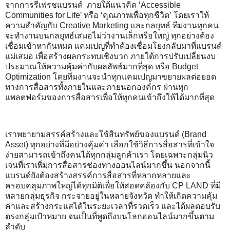
จากการรีเฟรชแบรนด์ ภายใต้แนวคิด ‘Accessible
Communities for Life’ หรือ ‘คุณภาพเพื่อทุกชีวิต’ โดยเราให้
ความสำคัญกับ Creative Marketing และกลยุทธ์ ทีมงานทุกคน
จะทํางานบนกลยุทธ์เสมอไม่ว่างานเล็กหรือใหญ่ ทฺกอย่างต้อง
เชื่อมเข้าหากันหมด แคมเปญที่ทำต้องเชื่อมโยงกลับมาที่แบรนด์
แม่เสมอ เพื่อสร้างผลกระทบเชิงบวก ภายใต้การปรับเปลี่ยนงบ
ประมาณให้ความคุ้มค่ากับผลลัพธ์มากที่สุด หรือ Budget
Optimization โดยทีมงานจะนำทุกแคมเปญมาขยายผลต่อยอด
ทางการสื่อสารทั้งภายในและภายนอกองค์กร ผ่านทุก
แพลตฟอร์มของการสื่อสารเพื่อให้ทุกคนเข้าถึงให้ได้มากที่สุด
เราพยายามสรรค์สร้างและใช้สินทรัพย์ของแบรนด์ (Brand
Asset) ทุกอย่างที่มีอย่างคุ้มค่า เลือกใช้วิธีการสื่อสารที่เข้าใจ
ง่ายสามารถเข้าถึงคนได้ทุกกลุ่มลูกค้าเรา โดยเฉพาะกลุ่มนิว
เจนที่เราเพิ่มการสื่อสารช่องทางออนไลน์มากขึ้น นอกจากนี้
แบรนด์ยังต้องสร้างสรรค์การสื่อสารที่หลากหลายและ
ครอบคลุมภาพใหญ่ได้ทุกมิติเพื่อให้สอดคล้องกับ CP LAND ที่มี
หลายกลุ่มธุรกิจ กระจายอยู่ในหลายจังหวัด ทำให้เกิดความคุ้ม
ค่าและสร้างกระแสได้ในระยะเวลาที่รวดเร็ว และได้ผลตอบรับ
ตรงกลุ่มเป้าหมาย จนเป็นที่พูดถึงบนโลกออนไลน์มากขึ้นตาม
ลำดับ