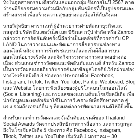
ทั้งในอุตสาหกรรมเดียวกันและนอกกลุ่ม ซึ่งภายในปี 2567 คาด
ว่าจะมีกิจกรรมความร่วมมือกับกลุ่มพันธมิตรที่เป็นรูปธรรมและ
สร้างสรรค์ เพื่อสร้างความสุขอย่างต่อเนื่องให้กับสังคม
นายวิสุทธิยา ดารานนท์ ผู้อำนวยการฝ่ายพัฒนาธุรกิจและ
กลยุทธ์ บริษัท อินเตอร์เน็ต เบส บิซิเนส กรุ๊ป จำกัด หรือ Zanroo
กล่าวว่า การจัดอันดับครั้งนี้ถือว่าเป็นผลลัพธ์ที่ควรค่ากับ CP
LAND ในการวางแผนและพัฒนาการสื่อสารบนช่องทาง
ออนไลน์ หลังจากการรีเฟรชแบรนด์และเริ่มมีสื่อสารบน
ออนไลน์อย่างจริงจัง และจัดกิจกรรมทางการตลาดอย่างต่อ
เนื่อง ส่วนเกณฑ์การวัดผลและจัดอันดับแบรนด์ สำหรับ Zanroo
เป็นการวัดผลแบบเดียวกับการค้นหาข้อมูลโดยคีย์เวิร์ดผ่านช่อง
ทางโซเชียลมีเดีย 8 ช่องทาง ประกอบด้วย Facebook,
Instagram, TikTok, Twitter, YouTube, Pantip, Webboard, Blog
และ Website โดยการฟังเสียงของผู้บริโภคบนโลกออนไลน์
(Social Listening) และกระแสของแบรนด์บนโซเชียลมีเดีย เพื่อ
นำข้อมูลและผลลัพธ์มาใช้ในการวิเคราะห์เพื่อศึกษาตลาด คู่
แข่ง รวมถึงเทรนด์อื่น ๆ ที่ส่งผลต่อการพัฒนาแบรนด์ให้ดียิ่งขึ้น
สำหรับเกณฑ์การวัดผลและจัดอันดับแบรนด์ของ Thailand
Social Awards วัดจากประสิทธิภาพการสื่อสาร และการถูกพูด
ถึงในโซเชียลมีเดีย 5 ช่องทาง คือ Facebook, Instagram,
Tiktok, Twitter และ YouTube เริ่มวันที่ 1 มกราคม – 30