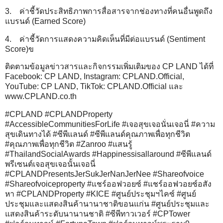
3. ค่าชี้วัดประสิทธิภาพการสื่อสารจากช่องทางที่คนอื่นพูดถึง
แบรนด์ (Earned Score)
4. ค่าชี้วัดการแสดงความคิดเห็นที่มีต่อแบรนด์ (Sentiment
Score)ข
ติดตามข้อมูลข่าวสารและกิจกรรมเพิ่มเติมของ CP LAND ได้ที่
Facebook: CP LAND, Instagram: CPLAND.Official,
YouTube: CP LAND, TikTok: CPLAND.Official และ
www.CPLAND.co.th
#CPLAND #CPLANDProperty
#AccessibleCommunitiesForLife #เจอสุขเจอนั่นเจอนี่ #ความ
สุขเดินทางได้ #ซีพีแลนด์ #ซีพีแลนด์คุณภาพเพื่อทุกชีวิต
#คุณภาพเพื่อทุกชีวิต #Zanroo #แสนรู้
#ThailandSocialAwards #Happinessisallaround #ซีพีแลนด์
พรีเซนต์เจอสุขเจอนั้นเจอนี่
#CPLANDPresentsJerSukJerNanJerNee #Shareofvoice
#Shareofvoiceproperty #แชร์ออฟวอยซ์ #แชร์ออฟวอยซ์อสัง
หา #CPLANDProperty #KICE #ศูนย์ประชุมฯไคซ์ #ศูนย์
ประชุมและแสดงสินค้านานาชาติขอนแก่น #ศูนย์ประชุมและ
แสดงสินค้าระดับนานานชาติ #ซีพีทาวเวอร์ #CPTower