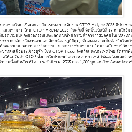
ะทรวงมหาดไทย เปิดเผยว่า วันแรกของการจัดงาน OTOP Midyear 2023 มีประชา
่าสนมากมาย โดย “OTOP Midyear 2023” ในครั้งนี้ จัดขึ้นเป็นปีที่ 17 ภายใต้ธีมงา
ป็นจุดเริ่มต้นของนวัตกรรมและผลิตภัณฑ์ที่มีความล้ำค่าจากฝีมือคนไทยที่สะท้อ
บรรยากาศภายในงานจากเอกลักษณ์ของภูมิปัญญาที่แสดงความเป็นท้องถิ่นไทยใ
ต็มไปด้วยความสนุกสนานของกิจกรรม และของรางวัลมากมาย โดยภายในงานมีกิจกร
าทสมเด็จพระเจ้าอยู่หัว โซน OTOP Trader จังหวัดและประเทศไทย จัดสรรพื้น
ลาดให้แก่สินค้า OTOP ทั้งภายในประเทศและระหว่างประเทศ โซนแสดงและจำห
งตำบลหนึ่งผลิตภัณฑ์ไทย ประจำปี พ.ศ. 2565 กว่า 1,200 บูธ และโซนโอทอปชวนซ