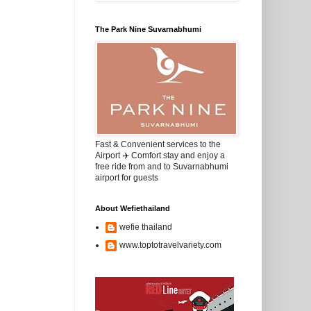
The Park Nine Suvarnabhumi
Fast & Convenient services to the
Airport ✈️ Comfort stay and enjoy a
free ride from and to Suvarnabhumi
airport for guests
About Wefiethailand
wefie thailand
www.toptotravelvariety.com