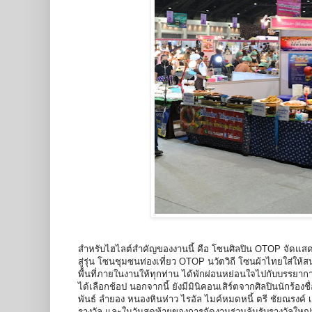
สำหรับไฮไลต์สำคัญของงานนี้ คือ โซนศิลปิน OTOP จัดแสดง
สู่รุ่น โซนชุมซนท่องเที่ยว OTOP นวัตวิถี โซนผ้าไทยใส่ให
พื้นที่ภายในงานให้ทุกท่าน ได้พักผ่อนหย่อนใจไปกับบรรย
ได้เลือกช้อป นอกจากนี้ ยังมีมินิคอนเสิร์ตจากศิลปินนักร้องชื
พันธ์ ลำยอง หนองหินห่าว ไรอัล ไมค์หมดหนี้ ตรี ชัยณรงค์ เ
รางวัล และในวันสุดท้ายของการจัดงานร่วมลุ้นรับรางวัลใหญ