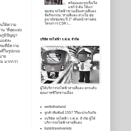
พร้อมมอบรถเข็นวีล
แชร์ 9 คัน ให้แก่
ชุมชน รถไฟฟ้าชานเมืองสายสีแดง
จัดกิจกรรม “สายสีแดง ห่วงใย สุข
อนามัยชุมชน ปี 2” เดินหน้าสานต่อ
โครงการ CSR เ...
ชนให้ความ
น “ที่สุดแห่ง
นภูมิปัญญา
บริษัท รถไฟฟ้า ร.ฟ.ท. จำกัด
นแต่ละ
รมที่มีความ
ที่ในรูปแบบ
น่าย
ิม มากกว่า
ผู้ให้บริการรถไฟฟ้าสายสีแดง ยกระดับ
คุณภาพชีวิตชานเมือง
wefiethailand
ลูกค้าสัมพันธ์ 1557 วิริยะประกันภัย
vบริษัท รถไฟฟ้า ร.ฟ.ท. จำกัด ผู้ให้
บริการรถไฟฟ้าสายสีแดง
toptotravelvariety