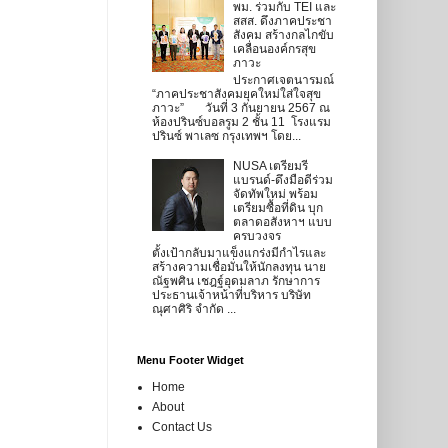
พม. ร่วมกับ TEI และ
สสส. ดึงภาคประชา
สังคม สร้างกลไกขับ
เคลื่อนองค์กรสุข
ภาวะ
ประกาศเจตนารมณ์
“ภาคประชาสังคมยุคใหม่ใส่ใจสุข
ภาวะ” วันที่ 3 กันยายน 2567 ณ
ห้องปรินซ์บอลรูม 2 ชั้น 11 โรงแรม
ปรินซ์ พาเลซ กรุงเทพฯ โดย...
NUSA เตรียมรี
แบรนด์-ดึงมือดีร่วม
จัดทัพใหม่ พร้อม
เตรียมซื้อที่ดิน บุก
ตลาดอสังหาฯ แบบ
ครบวงจร
ตั้งเป้ากลับมาแข็งแกร่งมีกำไรและ
สร้างความเชื่อมั่นให้นักลงทุน นาย
ณัฐพศิน เชฎฐ์อุดมลาภ รักษาการ
ประธานเจ้าหน้าที่บริหาร บริษัท
ณุศาศิริ จำกัด ...
Menu Footer Widget
Home
About
Contact Us