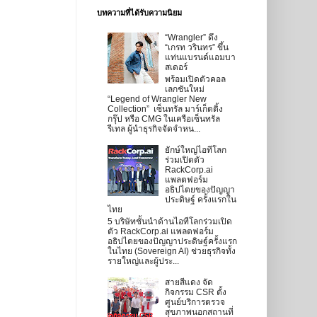
บทความที่ได้รับความนิยม
“Wrangler” ดึง
“เกรท วรินทร” ขึ้น
แท่นแบรนด์แอมบา
สเดอร์
พร้อมเปิดตัวคอล
เลกชันใหม่
“Legend of Wrangler New
Collection” เซ็นทรัล มาร์เก็ตติ้ง
กรุ๊ป หรือ CMG ในเครือเซ็นทรัล
รีเทล ผู้นำธุรกิจจัดจำหน...
ยักษ์ใหญ่ไอทีโลก
ร่วมเปิดตัว
RackCorp.ai
แพลตฟอร์ม
อธิปไตยของปัญญา
ประดิษฐ์ ครั้งแรกใน
ไทย
5 บริษัทชั้นนำด้านไอทีโลกร่วมเปิด
ตัว RackCorp.ai แพลตฟอร์ม
อธิปไตยของปัญญาประดิษฐ์ครั้งแรก
ในไทย (Sovereign AI) ช่วยธุรกิจทั้ง
รายใหญ่และผู้ประ...
สายสีแดง จัด
กิจกรรม CSR ตั้ง
ศูนย์บริการตรวจ
สุขภาพนอกสถานที่