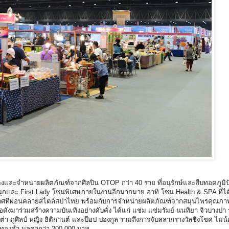
และจำหน่ายผลิตภัณฑ์จากศิลปิน OTOP กว่า 40 ราย ที่อนุรักษ์และสืบทอดภูมิป
้สนุกและ First Lady โซนพิเศษภายในงานอีกมากมาย อาทิ โซน Health & SPA ที่ได
ากาศที่ผ่อนคลายสไตล์สปาไทย พร้อมกับการจำหน่ายผลิตภัณฑ์จากสมุนไพรคุณภาพ
่อดังมาร่วมสร้างความบันเทิงอย่างคับคั่ง ได้แก่ แช่ม แช่มรัมย์ นนทิยา จิวบางป่า
ต๋า ภูศิลป์ หญิง ธิติกานต์ และป๊อป ปองกูล รวมถึงการจับสลากรางวัลชิงโชค ไม่น้
่ทองคำ มูลค่ากว่า 200,000 บาท