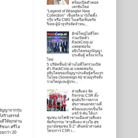
พร้อมเปิดตัวคอล
เลกชันใหม่
“Legend of Wrangler New
Collection” เซ็นทรัล มาร์เก็ตติ้ง
กรุ๊ป หรือ CMG ในเครือเซ็นทรัล
รีเทล ผู้นำธุรกิจจัดจำหน...
ยักษ์ใหญ่ไอทีโลก
ร่วมเปิดตัว
RackCorp.ai
แพลตฟอร์ม
อธิปไตยของปัญญา
ประดิษฐ์ ครั้งแรกใน
ไทย
5 บริษัทชั้นนำด้านไอทีโลกร่วมเปิด
ตัว RackCorp.ai แพลตฟอร์ม
อธิปไตยของปัญญาประดิษฐ์ครั้งแรก
ในไทย (Sovereign AI) ช่วยธุรกิจทั้ง
รายใหญ่และผู้ประ...
สายสีแดง จัด
กิจกรรม CSR ตั้ง
ศูนย์บริการตรวจ
สุขภาพนอกสถานที่
พร้อมมอบรถเข็นวีล
ัญญาจากรุ่น
แชร์ 9 คัน ให้แก่
้สร้างสรรค์
ชุมชน รถไฟฟ้าชานเมืองสายสีแดง
ดีให้ทุกท่าน
จัดกิจกรรม “สายสีแดง ห่วงใย สุข
อนามัยชุมชน ปี 2” เดินหน้าสานต่อ
 รัชนก ศรีไล
โครงการ CSR เ...
อยกว่า 20