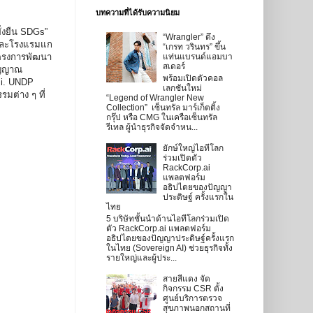
บทความที่ได้รับความนิยม
ั่งยืน SDGs”
“Wrangler” ดึง
่ และโรงแรมแก
“เกรท วรินทร” ขึ้น
นโครงการพัฒนา
แท่นแบรนด์แอมบา
สเดอร์
สัญญาณ
พร้อมเปิดตัวคอล
.i. UNDP
เลกชันใหม่
มต่าง ๆ ที่
“Legend of Wrangler New
Collection” เซ็นทรัล มาร์เก็ตติ้ง
กรุ๊ป หรือ CMG ในเครือเซ็นทรัล
รีเทล ผู้นำธุรกิจจัดจำหน...
ยักษ์ใหญ่ไอทีโลก
ร่วมเปิดตัว
RackCorp.ai
แพลตฟอร์ม
อธิปไตยของปัญญา
ประดิษฐ์ ครั้งแรกใน
ไทย
5 บริษัทชั้นนำด้านไอทีโลกร่วมเปิด
ตัว RackCorp.ai แพลตฟอร์ม
อธิปไตยของปัญญาประดิษฐ์ครั้งแรก
ในไทย (Sovereign AI) ช่วยธุรกิจทั้ง
รายใหญ่และผู้ประ...
สายสีแดง จัด
กิจกรรม CSR ตั้ง
ศูนย์บริการตรวจ
สุขภาพนอกสถานที่