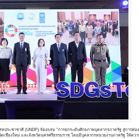
หประชาชาติ (UNDP) จัดอบรม "การยกระดับศักยภาพบุคลากรภาครัฐ สู่การท่องเท
จังหวัดเชียงใหม่ และจังหวัดนครศรีธรรมราช โดยมีบุคลากรหน่วยงานภาครัฐ ให้คว