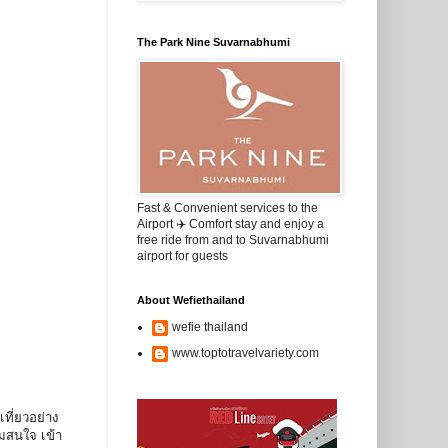
The Park Nine Suvarnabhumi
Fast & Convenient services to the
Airport ✈️ Comfort stay and enjoy a
free ride from and to Suvarnabhumi
airport for guests
About Wefiethailand
wefie thailand
www.toptotravelvariety.com
ี่ยวอย่าง
ามสนใจ เข้า