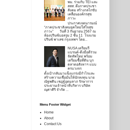
พม. ร่วมกับ TEI และ
สสส. ดึงภาคประชา
สังคม สร้างกลไกขับ
เคลื่อนองค์กรสุข
ภาวะ
ประกาศเจตนารมณ์
“ภาคประชาสังคมยุคใหม่ใส่ใจสุข
ภาวะ” วันที่ 3 กันยายน 2567 ณ
ห้องปรินซ์บอลรูม 2 ชั้น 11 โรงแรม
ปรินซ์ พาเลซ กรุงเทพฯ โดย...
NUSA เตรียมรี
แบรนด์-ดึงมือดีร่วม
จัดทัพใหม่ พร้อม
เตรียมซื้อที่ดิน บุก
ตลาดอสังหาฯ แบบ
ครบวงจร
ตั้งเป้ากลับมาแข็งแกร่งมีกำไรและ
สร้างความเชื่อมั่นให้นักลงทุน นาย
ณัฐพศิน เชฎฐ์อุดมลาภ รักษาการ
ประธานเจ้าหน้าที่บริหาร บริษัท
ณุศาศิริ จำกัด ...
Menu Footer Widget
Home
About
Contact Us