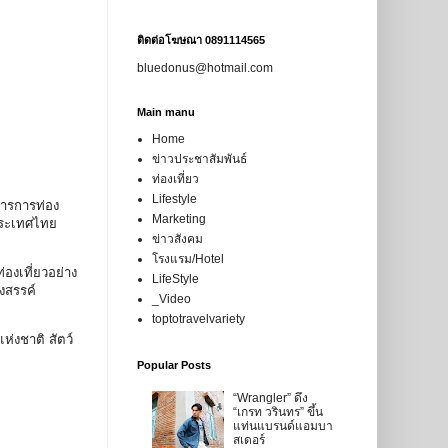
ติดต่อโฆษณา 0891114565
bluedonus@hotmail.com
Main manu
Home
ข่าวประชาสัมพันธ์
ท่องเที่ยว
Lifestyle
การการท่อง
Marketing
งประเทศไทย
ข่าวสังคม
โรงแรม/Hotel
องเที่ยวอย่าง
LifeStyle
งสรรค์
_Video
toptotravelvariety
ห่งชาติ สัตว์
Popular Posts
“Wrangler” ดึง
“เกรท วรินทร” ขึ้น
แท่นแบรนด์แอมบา
สเดอร์