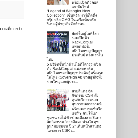
พร้อมเปิดตัวคอล
เลกชันใหม่
“Legend of Wrangler New
Collection” เซ็นทรัล มาร์เก็ตติ้ง
กรุ๊ป หรือ CMG ในเครือเซ็นทรัล
รีเทล ผู้นำธุรกิจจัดจำหน...
วามที่เก่ากว่า
ยักษ์ใหญ่ไอทีโลก
ร่วมเปิดตัว
RackCorp.ai
แพลตฟอร์ม
อธิปไตยของปัญญา
ประดิษฐ์ ครั้งแรกใน
ไทย
5 บริษัทชั้นนำด้านไอทีโลกร่วมเปิด
ตัว RackCorp.ai แพลตฟอร์ม
อธิปไตยของปัญญาประดิษฐ์ครั้งแรก
ในไทย (Sovereign AI) ช่วยธุรกิจทั้ง
รายใหญ่และผู้ประ...
สายสีแดง จัด
กิจกรรม CSR ตั้ง
ศูนย์บริการตรวจ
สุขภาพนอกสถานที่
พร้อมมอบรถเข็นวีล
แชร์ 9 คัน ให้แก่
ชุมชน รถไฟฟ้าชานเมืองสายสีแดง
จัดกิจกรรม “สายสีแดง ห่วงใย สุข
อนามัยชุมชน ปี 2” เดินหน้าสานต่อ
โครงการ CSR เ...