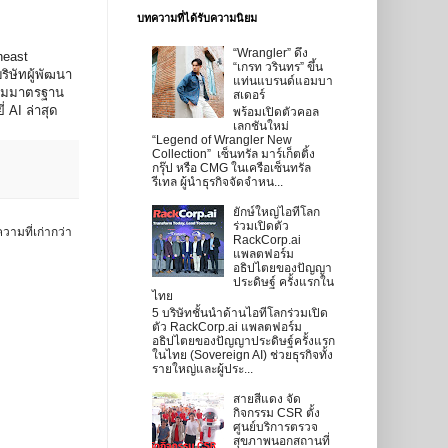
บทความที่ได้รับความนิยม
“Wrangler” ดึง
heast
“เกรท วรินทร” ขึ้น
ิษัทผู้พัฒนา
แท่นแบรนด์แอมบา
ตามมาตรฐาน
สเดอร์
AI ล่าสุด
พร้อมเปิดตัวคอล
เลกชันใหม่
“Legend of Wrangler New
Collection” เซ็นทรัล มาร์เก็ตติ้ง
กรุ๊ป หรือ CMG ในเครือเซ็นทรัล
รีเทล ผู้นำธุรกิจจัดจำหน...
ยักษ์ใหญ่ไอทีโลก
ร่วมเปิดตัว
วามที่เก่ากว่า
RackCorp.ai
แพลตฟอร์ม
อธิปไตยของปัญญา
ประดิษฐ์ ครั้งแรกใน
ไทย
5 บริษัทชั้นนำด้านไอทีโลกร่วมเปิด
ตัว RackCorp.ai แพลตฟอร์ม
อธิปไตยของปัญญาประดิษฐ์ครั้งแรก
ในไทย (Sovereign AI) ช่วยธุรกิจทั้ง
รายใหญ่และผู้ประ...
สายสีแดง จัด
กิจกรรม CSR ตั้ง
ศูนย์บริการตรวจ
สุขภาพนอกสถานที่