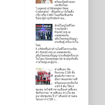
พร้อมเปิดตัวคอล
เลกชันใหม่
“Legend of Wrangler New
Collection” เซ็นทรัล มาร์เก็ตติ้ง
กรุ๊ป หรือ CMG ในเครือเซ็นทรัล
รีเทล ผู้นำธุรกิจจัดจำหน...
ยักษ์ใหญ่ไอทีโลก
ร่วมเปิดตัว
RackCorp.ai
แพลตฟอร์ม
อธิปไตยของปัญญา
ประดิษฐ์ ครั้งแรกใน
ไทย
5 บริษัทชั้นนำด้านไอทีโลกร่วมเปิด
ตัว RackCorp.ai แพลตฟอร์ม
อธิปไตยของปัญญาประดิษฐ์ครั้งแรก
ในไทย (Sovereign AI) ช่วยธุรกิจทั้ง
รายใหญ่และผู้ประ...
สายสีแดง จัด
กิจกรรม CSR ตั้ง
ศูนย์บริการตรวจ
สุขภาพนอกสถานที่
พร้อมมอบรถเข็นวีล
แชร์ 9 คัน ให้แก่
ชุมชน รถไฟฟ้าชานเมืองสายสีแดง
จัดกิจกรรม “สายสีแดง ห่วงใย สุข
อนามัยชุมชน ปี 2” เดินหน้าสานต่อ
โครงการ CSR เ...