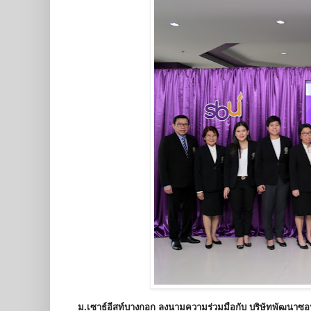
ม.เซาธ์อีสท์บางกอก ลงนามความร่วมมือกับ บริษัทพัฒนาซอฟ