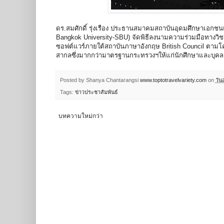
ดร.สมศักดิ์ รุ่งเรือง ประธานสมาคมสถาบันอุดมศึกษาเอกชน
Bangkok University-SBU) จัดพิธีลงนามความร่วมมือทางวิชาก
ซอฟต์แวร์ภายใต้สถาบันภาษาอังกฤษ British Council ตาม
สากลซึ่งมากกว่ามาตรฐานกระทรวงฯให้แก่นักศึกษาและบุคลก
Posted by Shanya Chantarangsi
www.toptotravelvariety.com
on
วัน
Tags:
ข่าวประชาสัมพันธ์
บทความใหม่กว่า