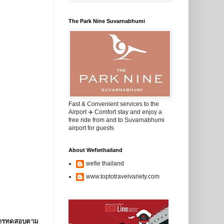
The Park Nine Suvarnabhumi
Fast & Convenient services to the
Airport ✈️ Comfort stay and enjoy a
free ride from and to Suvarnabhumi
airport for guests
About Wefiethailand
wefie thailand
www.toptotravelvariety.com
่อการทดสอบตาม