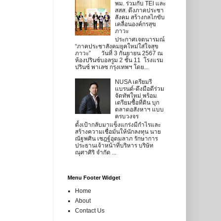
พม. ร่วมกับ TEI และ
สสส. ดึงภาคประชา
สังคม สร้างกลไกขับ
เคลื่อนองค์กรสุข
ภาวะ
ประกาศเจตนารมณ์
“ภาคประชาสังคมยุคใหม่ใส่ใจสุข
ภาวะ” วันที่ 3 กันยายน 2567 ณ
ห้องปรินซ์บอลรูม 2 ชั้น 11 โรงแรม
ปรินซ์ พาเลซ กรุงเทพฯ โดย...
NUSA เตรียมรี
แบรนด์-ดึงมือดีร่วม
จัดทัพใหม่ พร้อม
เตรียมซื้อที่ดิน บุก
ตลาดอสังหาฯ แบบ
ครบวงจร
ตั้งเป้ากลับมาแข็งแกร่งมีกำไรและ
สร้างความเชื่อมั่นให้นักลงทุน นาย
ณัฐพศิน เชฎฐ์อุดมลาภ รักษาการ
ประธานเจ้าหน้าที่บริหาร บริษัท
ณุศาศิริ จำกัด ...
Menu Footer Widget
Home
About
Contact Us