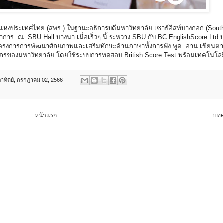
แห่งประเทศไทย (สพร.) ในฐานะอธิการบดีมหาวิทยาลัย เซาธ์อีสท์บางกอก (Sout
าร ณ. SBU Hall บางนา เมื่อเร็วๆ นี้ ระหว่าง SBU กับ BC EnglishScore Ltd บร
โครงการการพัฒนาศักยภาพและเสริมทักษะด้านภาษาทั้งการฟัง พูด อ่าน เขียน
รของมหาวิทยาลัย โดยใช้ระบบการทดสอบ British Score Test พร้อมเทคโนโลยี่ 
อาทิตย์, กรกฎาคม 02, 2566
หน้าแรก
บทค