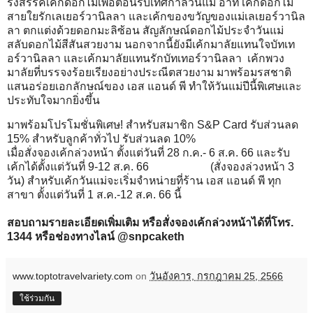
รังสรรค์เค้กดอกไม้เพื่อต้อนรับเทศกาลวันแม่ อาทิ เค้กดอกไม้
สายใยรักเลเยอร์วานิลลา และเค้กของขวัญของแม่เลเยอร์วานิล
ลา ตกแต่งด้วยดอกมะลิซ้อน สัญลักษณ์ดอกไม้ประจำวันแม่
สลับดอกไม้สีสันสวยงาม นอกจากนี้ยังมีเค้กมาลัยแทนใจบัทเท
อร์วานิลลา และเค้กมาลัยแทนรักบัทเทอร์วานิลลา เค้กพวง
มาลัยที่บรรจงร้อยเรียงอย่างประณีตสวยงาม มาพร้อมรสชาติ
แสนอร่อยเอกลักษณ์ของ เอส แอนด์ พี ทำให้วันแม่ปีนี้พิเศษและ
ประทับใจมากยิ่งขึ้น
มาพร้อมโปรโมชั่นพิเศษ! สำหรับสมาชิก S&P Card รับส่วนลด
15% สำหรับลูกค้าทั่วไป รับส่วนลด 10%
เมื่อสั่งจองเค้กล่วงหน้า ตั้งแต่วันที่ 28 ก.ค.- 6 ส.ค. 66 และรับ
เค้กได้ตั้งแต่วันที่ 9-12 ส.ค. 66 (สั่งจองล่วงหน้า 3
วัน) สำหรับเค้กวันแม่จะเริ่มจำหน่ายที่ร้าน เอส แอนด์ พี ทุก
สาขา ตั้งแต่วันที่ 1 ส.ค.-12 ส.ค. 66 นี้
สอบถามรายละเอียดเพิ่มเติม หรือสั่งจองเค้กล่วงหน้าได้ที่โทร.
1344 หรือช่องทางไลน์ @snpcaketh
www.toptotravelvariety.com
on
วันอังคาร, กรกฎาคม 25, 2566
ใช้ร่วมกัน