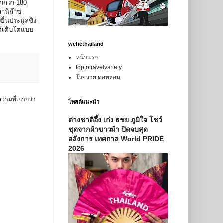
ากว่า 180
านีก๊าซ
ยื่นประมูลชิง
ได้เติบโตแบบ
wefiethailand
หน้าแรก
toptotravelvariety
โวยวาย ดอทคอม
วามที่เก่ากว่า
โพสต์แนะนำ
ต่างชาติอึ้ง เก่ง ธชย ภูมิใจ โชว์
ชุดจากผ้าขาวม้า ปิดจบสุด
อลังการ เทศกาล World PRIDE
2026