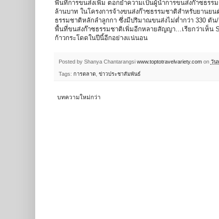
พื้นที่การขนส่งเพิ่ม ตอกย้ำความเป็นผู้นำการขนส่งก๊าซธร
ล้านบาท ในโครงการจ้างขนส่งก๊าซธรรมชาติสำหรับยานยนต์
ธรรมชาติหลักลำลูกกา ซึ่งมีปริมาณขนส่งไม่ต่ำกว่า 330 ตัน/วั
พื้นที่ขนส่งก๊าซธรรมชาติเพิ่มอีกหลายสัญญา…เรียกว่าเห็น SC
ก้าวกระโดดในปีนี้อีกอย่างแน่นอน
Posted by Shanya Chantarangsi
www.toptotravelvariety.com
on
วัน
Tags:
การตลาด
,
ข่าวประชาสัมพันธ์
บทความใหม่กว่า