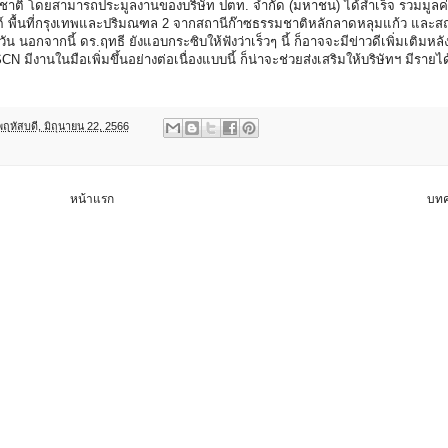
รมชาติ โดยสามารถประมูลงานของบริษัท ปตท. จำกัด (มหาชน) ได้สำเร็จ รวมมูลค่
 พื้นที่กรุงเทพและปริมณฑล 2 จากสถานีก๊าซธรรมชาติหลักลาดหลุมแก้ว และสถ
น นอกจากนี้ ดร.ฤทธี ยังแอบกระซิบให้ฟังว่าเร็วๆ นี้ ก็อาจจะมีข่าวดีเพิ่มเติมหลัง
N มีงานในมือเพิ่มขึ้นอย่างต่อเนื่องแบบนี้ ก็น่าจะช่วยส่งเสริมให้บริษัทฯ มีราย
พฤหัสบดี, มิถุนายน 22, 2566
หน้าแรก
บทค