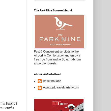
The Park Nine Suvarnabhumi
Fast & Convenient services to the
Airport ✈️ Comfort stay and enjoy a
free ride from and to Suvarnabhumi
airport for guests
About Wefiethailand
wefie thailand
www.toptotravelvariety.com
แกน อินเตอร์
ัทกวาดชิง