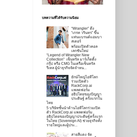
บทความที่ได้รับความนิยม
“Wrangler” ดึง
“เกรท วรินทร” ขึ้น
แท่นแบรนด์แอมบา
สเดอร์
พร้อมเปิดตัวคอล
เลกชันใหม่
“Legend of Wrangler New
Collection” เซ็นทรัล มาร์เก็ตติ้ง
กรุ๊ป หรือ CMG ในเครือเซ็นทรัล
รีเทล ผู้นำธุรกิจจัดจำหน...
ยักษ์ใหญ่ไอทีโลก
ร่วมเปิดตัว
RackCorp.ai
แพลตฟอร์ม
อธิปไตยของปัญญา
ประดิษฐ์ ครั้งแรกใน
ไทย
5 บริษัทชั้นนำด้านไอทีโลกร่วมเปิด
ตัว RackCorp.ai แพลตฟอร์ม
อธิปไตยของปัญญาประดิษฐ์ครั้งแรก
ในไทย (Sovereign AI) ช่วยธุรกิจทั้ง
รายใหญ่และผู้ประ...
สายสีแดง จัด