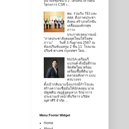
อนามัยชุมชน ปี 2” เดินหน้าสานต่อ
โครงการ CSR เ...
พม. ร่วมกับ TEI และ
สสส. ดึงภาคประชา
สังคม สร้างกลไกขับ
เคลื่อนองค์กรสุข
ภาวะ
ประกาศเจตนารมณ์
“ภาคประชาสังคมยุคใหม่ใส่ใจสุข
ภาวะ” วันที่ 3 กันยายน 2567 ณ
ห้องปรินซ์บอลรูม 2 ชั้น 11 โรงแรม
ปรินซ์ พาเลซ กรุงเทพฯ โดย...
NUSA เตรียมรี
แบรนด์-ดึงมือดีร่วม
จัดทัพใหม่ พร้อม
เตรียมซื้อที่ดิน บุก
ตลาดอสังหาฯ แบบ
ครบวงจร
ตั้งเป้ากลับมาแข็งแกร่งมีกำไรและ
สร้างความเชื่อมั่นให้นักลงทุน นาย
ณัฐพศิน เชฎฐ์อุดมลาภ รักษาการ
ประธานเจ้าหน้าที่บริหาร บริษัท
ณุศาศิริ จำกัด ...
Menu Footer Widget
Home
About