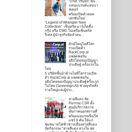
“เกรท วรินทร” ขึ้น
แท่นแบรนด์แอมบา
สเดอร์
พร้อมเปิดตัวคอล
เลกชันใหม่
“Legend of Wrangler New
Collection” เซ็นทรัล มาร์เก็ตติ้ง
กรุ๊ป หรือ CMG ในเครือเซ็นทรัล
รีเทล ผู้นำธุรกิจจัดจำหน...
ยักษ์ใหญ่ไอทีโลก
ร่วมเปิดตัว
RackCorp.ai
แพลตฟอร์ม
อธิปไตยของปัญญา
ประดิษฐ์ ครั้งแรกใน
ไทย
5 บริษัทชั้นนำด้านไอทีโลกร่วมเปิด
ตัว RackCorp.ai แพลตฟอร์ม
อธิปไตยของปัญญาประดิษฐ์ครั้งแรก
ในไทย (Sovereign AI) ช่วยธุรกิจทั้ง
รายใหญ่และผู้ประ...
สายสีแดง จัด
กิจกรรม CSR ตั้ง
ศูนย์บริการตรวจ
สุขภาพนอกสถานที่
พร้อมมอบรถเข็นวีล
แชร์ 9 คัน ให้แก่
ชุมชน รถไฟฟ้าชานเมืองสายสีแดง
จัดกิจกรรม “สายสีแดง ห่วงใย สุข