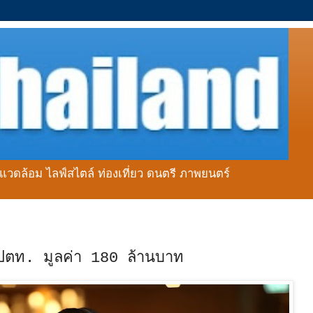
่งแวดล้อม ไลฟ์สไตล์ ท่องเที่ยว ดนตรี ภาพยนตร์
ซ ปตท. มูลค่า 180 ล้านบาท