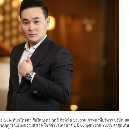
 SCN ที่นำโดยหัวเรือใหญ่ ดร.ฤทธี กิจพิพิธ ประธานเจ้าหน้าที่บริหาร บริษัท ส
ปรากฏการณ์แห่งความสำเร็จ โชว์กำไรไตรมาส 1 ปี 66 พุ่งทะยาน 738% ล่าสุดบริษ