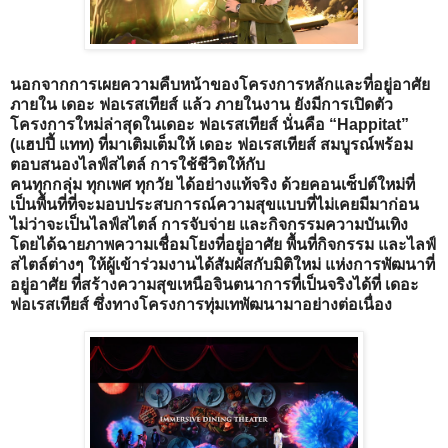
นอกจากการเผยความคืบหน้าของโครงการหลักและที่อยู่อาศัย
ภายใน เดอะ ฟอเรสเทียส์ แล้ว ภายในงาน ยังมีการเปิดตัว
โครงการใหม่ล่าสุดในเดอะ ฟอเรสเทียส์ นั่นคือ “Happitat”
(แฮปปี้ แทท) ที่มาเติมเต็มให้ เดอะ ฟอเรสเทียส์ สมบูรณ์พร้อม
ตอบสนองไลฟ์สไตล์ การใช้ชีวิตให้กับ
คนทุกกลุ่ม ทุกเพศ ทุกวัย ได้อย่างแท้จริง ด้วยคอนเซ็ปต์ใหม่ที่
เป็นพื้นที่ที่จะมอบประสบการณ์ความสุขแบบที่ไม่เคยมีมาก่อน
ไม่ว่าจะเป็นไลฟ์สไตล์ การจับจ่าย และกิจกรรมความบันเทิง
โดยได้ฉายภาพความเชื่อมโยงที่อยู่อาศัย พื้นที่กิจกรรม และไลฟ์
สไตล์ต่างๆ ให้ผู้เข้าร่วมงานได้สัมผัสกับมิติใหม่ แห่งการพัฒนาที่
อยู่อาศัย ที่สร้างความสุขเหนือจินตนาการที่เป็นจริงได้ที่ เดอะ
ฟอเรสเทียส์ ซึ่งทางโครงการทุ่มเทพัฒนามาอย่างต่อเนื่อง