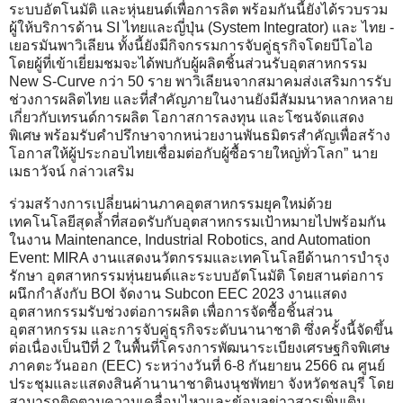
ระบบอัตโนมัติ และหุ่นยนต์เพื่อการลิต พร้อมกันนี้ยังได้รวบรวม
ผู้ให้บริการด้าน SI ไทยและญี่ปุ่น (System Integrator) และ ไทย -
เยอรมันพาวิเลียน ทั้งนี้ยังมีกิจกรรมการจับคู่ธุรกิจโดยบีโอไอ
โดยผู้ที่เข้าเยี่ยมชมจะได้พบกับผู้ผลิตชิ้นส่วนรับอุตสาหกรรม
New S-Curve กว่า 50 ราย พาวิเลียนจากสมาคมส่งเสริมการรับ
ช่วงการผลิตไทย และที่สำคัญภายในงานยังมีสัมมนาหลากหลาย
เกี่ยวกับเทรนด์การผลิต โอกาสการลงทุน และโซนจัดแสดง
พิเศษ พร้อมรับคำปรึกษาจากหน่วยงานพันธมิตรสำคัญเพื่อสร้าง
โอกาสให้ผู้ประกอบไทยเชื่อมต่อกับผู้ซื้อรายใหญ่ทั่วโลก” นาย
เมธาวัจน์ กล่าวเสริม
ร่วมสร้างการเปลี่ยนผ่านภาคอุตสาหกรรมยุคใหม่ด้วย
เทคโนโลยีสุดล้ำที่สอดรับกับอุตสาหกรรมเป้าหมายไปพร้อมกัน
ในงาน Maintenance, Industrial Robotics, and Automation
Event: MIRA งานแสดงนวัตกรรมและเทคโนโลยีด้านการบำรุง
รักษา อุตสาหกรรมหุ่นยนต์และระบบอัตโนมัติ โดยสานต่อการ
ผนึกกำลังกับ BOI จัดงาน Subcon EEC 2023 งานแสดง
อุตสาหกรรมรับช่วงต่อการผลิต เพื่อการจัดซื้อชิ้นส่วน
อุตสาหกรรม และการจับคู่ธุรกิจระดับนานาชาติ ซึ่งครั้งนี้จัดขึ้น
ต่อเนื่องเป็นปีที่ 2 ในพื้นที่โครงการพัฒนาระเบียงเศรษฐกิจพิเศษ
ภาคตะวันออก (EEC) ระหว่างวันที่ 6-8 กันยายน 2566 ณ ศูนย์
ประชุมและแสดงสินค้านานาชาตินงนุชพัทยา จังหวัดชลบุรี โดย
สามารถติดตามความเคลื่อนไหวและข้อมูลข่าวสารเพิ่มเติม