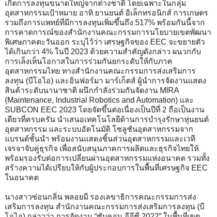
เกิดการลงทุนขนาดใหญ่จากต่างชาติ โดยเฉพาะในกลุ่ม
อุตสาหกรรมเป้าหมาย อาทิ ยานยนต์ อิเล็กทรอนิกส์ การเกษตร
รวมถึงการแพทย์ที่มีการลงทุนเพิ่มขึ้นถึง 517% พร้อมกันนี้จาก
การคาดการณ์ของสำนักงานคณะกรรมการนโยบายเขตพัฒนา
พิเศษภาคตะวันออก ระบุไว้ว่า เศรษฐกิจของ EEC จะขยายตัว
ได้เกินกว่า 4% ในปี 2023 ด้วยความสำคัญดังกล่าว ผนวกกับ
การเล็งเห็นโอกาสในการร่วมกันยกระดับให้กับภาค
อุตสาหกรรมไทย ทางสำนักงานคณะกรรมการส่งเสริมการ
ลงทุน (บีโอไอ) และอินฟอร์มา มาร์เก็ตส์ ผู้นำการจัดงานแสดง
สินค้าระดับนานาชาติ ผนึกกำลังร่วมกันจัดงาน MIRA
(Maintenance, Industrial Robotics and Automation) และ
SUBCON EEC 2023 โดยจัดขึ้นต่อเนื่องเป็นปีที่ 2 ถือเป็นงาน
เดียวที่ครบครัน นำเสนอเทคโนโลยีด้านการบำรุงรักษาหุ่นยนต์
อุตสาหกรรม และระบบอัตโนมัติ โซลูชันอุตสาหกรรมจาก
แบรนด์ชั้นนำ พร้อมงานแสดงชิ้นส่วนอุตสาหกรรมและเวที
เจรจาจับคู่ธุรกิจ เพื่อสนับสนุนภาคการผลิตและธุรกิจไทยให้
พร้อมรองรับต่อการเปลี่ยนผ่านอุตสาหกรรมแห่งอนาคต รวมทั้ง
สร้างความได้เปรียบให้กับผู้ประกอบการในพื้นที่เศรษฐกิจ EEC
ในอนาคต
นางสาวซ่อนกลิ่น พลอยมี รองเลขาธิการคณะกรรมการส่ง
เสริมการลงทุน สำนักงานคณะกรรมการส่งเสริมการลงทุน (บี
โอไอ) กล่าวว่า การจัดงาน “ซับคอน อีอีซี 2022” ในพื้นที่เขต