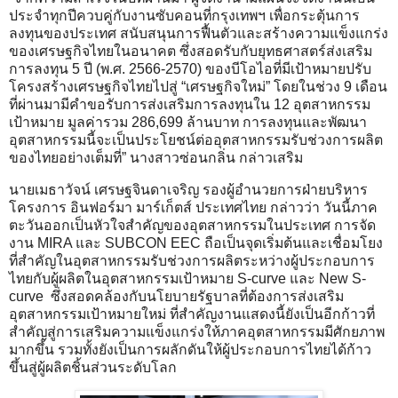
ประจำทุกปีควบคู่กับงานซับคอนที่กรุงเทพฯ เพื่อกระตุ้นการ
ลงทุนของประเทศ สนับสนุนการฟื้นตัวและสร้างความแข็งแกร่ง
ของเศรษฐกิจไทยในอนาคต ซึ่งสอดรับกับยุทธศาสตร์ส่งเสริม
การลงทุน 5 ปี (พ.ศ. 2566-2570) ของบีโอไอที่มีเป้าหมายปรับ
โครงสร้างเศรษฐกิจไทยไปสู่ “เศรษฐกิจใหม่” โดยในช่วง 9 เดือน
ที่ผ่านมามีคำขอรับการส่งเสริมการลงทุนใน 12 อุตสาหกรรม
เป้าหมาย มูลค่ารวม 286,699 ล้านบาท การลงทุนและพัฒนา
อุตสาหกรรมนี้จะเป็นประโยชน์ต่ออุตสาหกรรมรับช่วงการผลิต
ของไทยอย่างเต็มที่” นางสาวซ่อนกลิ่น กล่าวเสริม
นายเมธาวัจน์ เศรษฐจินดาเจริญ รองผู้อำนวยการฝ่ายบริหาร
โครงการ อินฟอร์มา มาร์เก็ตส์ ประเทศไทย กล่าวว่า วันนี้ภาค
ตะวันออกเป็นหัวใจสำคัญของอุตสาหกรรมในประเทศ การจัด
งาน MIRA และ SUBCON EEC ถือเป็นจุดเริ่มต้นและเชื่อมโยง
ที่สำคัญในอุตสาหกรรมรับช่วงการผลิตระหว่างผู้ประกอบการ
ไทยกับผู้ผลิตในอุตสาหกรรมเป้าหมาย S-curve และ New S-
curve ซึ่งสอดคล้องกับนโยบายรัฐบาลที่ต้องการส่งเสริม
อุตสาหกรรมเป้าหมายใหม่ ที่สำคัญงานแสดงนี้ยังเป็นอีกก้าวที่
สำคัญสู่การเสริมความแข็งแกร่งให้ภาคอุตสาหกรรมมีศักยภาพ
มากขึ้น รวมทั้งยังเป็นการผลักดันให้ผู้ประกอบการไทยได้ก้าว
ขึ้นสู่ผู้ผลิตชิ้นส่วนระดับโลก