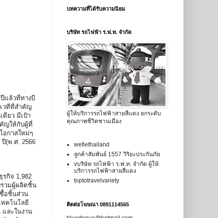
บทความที่ได้รับความนิยม
บริษัท รถไฟฟ้า ร.ฟ.ท. จำกัด
แล้วที่ทางบี
วทีที่สำคัญ
ผู้ให้บริการรถไฟฟ้าสายสีแดง ยกระดับ
ดียว มีเป้า
คุณภาพชีวิตชานเมือง
ให้กับผู้ที่
างโอกาสใหม่ๆ
ปี(พ.ศ. 2566
wefiethailand
ลูกค้าสัมพันธ์ 1557 วิริยะประกันภัย
vบริษัท รถไฟฟ้า ร.ฟ.ท. จำกัด ผู้ให้
บริการรถไฟฟ้าสายสีแดง
ุรกิจ 1,982
toptotravelvariety
วมผู้ผลิตชิ้น
้อชิ้นส่วน
ะเทคโนโลยี
ติดต่อโฆษณา 0891114565
้น และในงาน
bluedonus@hotmail.com