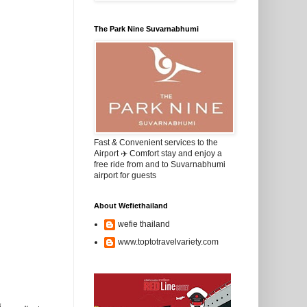
The Park Nine Suvarnabhumi
Fast & Convenient services to the
Airport ✈️ Comfort stay and enjoy a
free ride from and to Suvarnabhumi
airport for guests
About Wefiethailand
wefie thailand
www.toptotravelvariety.com