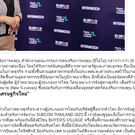
การลงทุน สำนักงานคณะกรรมการส่งเสริมการลงทุน (บีโอไอ) กล่าวว่า กว่า 16 ปี
างต่อเนื่อง โดยได้รับการสนับสนุนที่ดีจากทางภาครัฐและภาคเอกชน ถือเป็นเ
ปทานในภาคธุรกิจ รวมทั้งชิ้นส่วนอุตสาหกรรมทั้งในประเทศและต่างประเทศไว้ในงานเ
ตชิ้นส่วนอุตสาหกรรมที่มีคุณภาพในภูมิภาคอาเซียน อีกทั้งยังเป็นจุดนัดพบที่สำคัญ
ับผู้ผลิต ผู้จำหน่ายและผู้ประกอบการไทย โดยเฉพาะการจับคู่ทางธุรกิจ เพื่อสร้
 (New S-curves) ซึ่งสอดรับกับการขับเคลื่อนยุทธศาสตร์ส่งเสริมการลงทุน 5 
เศรษฐกิจใหม่”
อกาสทางธุรกิจระหว่างผู้ประกอบการไทยกับบริษัทผู้ซื้อจากทั่วโลก มีการจับคู่ธ
าท และสำหรับการจัดงาน SUBCON THAILAND 2023 นี้ เรายังคงชูจุดแข็งในการรวบร
่สุด พร้อมกันนี้ยังมีโซน BUYER'S VILLAGE หรือพื้นที่งานแสดงที่รวบรวมผู้ซื
ายการจัดซื้อที่สอดรับกับบริบทโลก ทั้งนี้ยังได้พบกับโซนจัดแสดงนวัตกรรมแล
์,การบินและโลจิสติกส์,ป้องกันประเทศ ระบบอัตโนมัติและยานยนต์อนาคต เป็นต