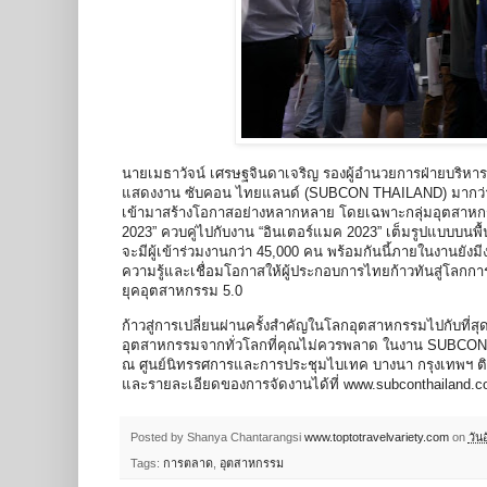
นายเมธาวัจน์ เศรษฐจินดาเจริญ รองผู้อำนวยการฝ่ายบริหารโคร
แสดงงาน ซับคอน ไทยแลนด์ (SUBCON THAILAND) มากว่า 1 
เข้ามาสร้างโอกาสอย่างหลากหลาย โดยเฉพาะกลุ่มอุตสาหกรร
2023” ควบคู่ไปกับงาน “อินเตอร์แมค 2023” เต็มรูปแบบบนพ
จะมีผู้เข้าร่วมงานกว่า 45,000 คน พร้อมกันนี้ภายในงานยังมีง
ความรู้และเชื่อมโอกาสให้ผู้ประกอบการไทยก้าวทันสู่โลกการ
ยุคอุตสาหกรรม 5.0
ก้าวสู่การเปลี่ยนผ่านครั้งสำคัญในโลกอุตสาหกรรมไปกับที่สุด
อุตสาหกรรมจากทั่วโลกที่คุณไม่ควรพลาด ในงาน SUBCON T
ณ ศูนย์นิทรรศการและการประชุมไบเทค บางนา กรุงเทพฯ ต
และรายละเอียดของการจัดงานได้ที่
www.subconthailand.
Posted by Shanya Chantarangsi
www.toptotravelvariety.com
on
วัน
Tags:
การตลาด
,
อุตสาหกรรม