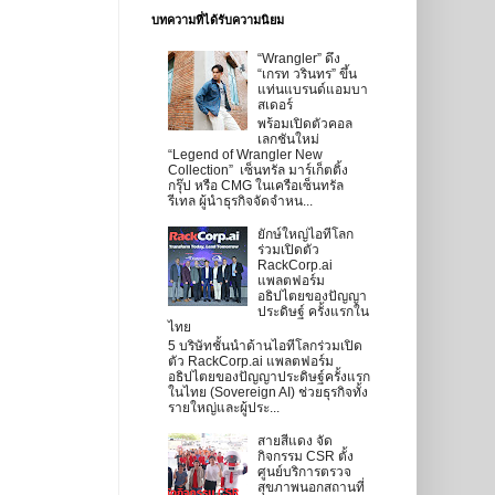
บทความที่ได้รับความนิยม
“Wrangler” ดึง
“เกรท วรินทร” ขึ้น
แท่นแบรนด์แอมบา
สเดอร์
พร้อมเปิดตัวคอล
เลกชันใหม่
“Legend of Wrangler New
Collection” เซ็นทรัล มาร์เก็ตติ้ง
กรุ๊ป หรือ CMG ในเครือเซ็นทรัล
รีเทล ผู้นำธุรกิจจัดจำหน...
ยักษ์ใหญ่ไอทีโลก
ร่วมเปิดตัว
RackCorp.ai
แพลตฟอร์ม
อธิปไตยของปัญญา
ประดิษฐ์ ครั้งแรกใน
ไทย
5 บริษัทชั้นนำด้านไอทีโลกร่วมเปิด
ตัว RackCorp.ai แพลตฟอร์ม
อธิปไตยของปัญญาประดิษฐ์ครั้งแรก
ในไทย (Sovereign AI) ช่วยธุรกิจทั้ง
รายใหญ่และผู้ประ...
สายสีแดง จัด
กิจกรรม CSR ตั้ง
ศูนย์บริการตรวจ
สุขภาพนอกสถานที่