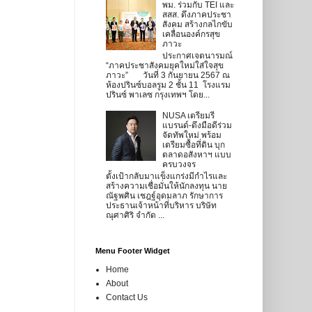
พม. ร่วมกับ TEI และ
สสส. ดึงภาคประชา
สังคม สร้างกลไกขับ
เคลื่อนองค์กรสุข
ภาวะ
ประกาศเจตนารมณ์
“ภาคประชาสังคมยุคใหม่ใส่ใจสุข
ภาวะ” วันที่ 3 กันยายน 2567 ณ
ห้องปรินซ์บอลรูม 2 ชั้น 11 โรงแรม
ปรินซ์ พาเลซ กรุงเทพฯ โดย...
NUSA เตรียมรี
แบรนด์-ดึงมือดีร่วม
จัดทัพใหม่ พร้อม
เตรียมซื้อที่ดิน บุก
ตลาดอสังหาฯ แบบ
ครบวงจร
ตั้งเป้ากลับมาแข็งแกร่งมีกำไรและ
สร้างความเชื่อมั่นให้นักลงทุน นาย
ณัฐพศิน เชฎฐ์อุดมลาภ รักษาการ
ประธานเจ้าหน้าที่บริหาร บริษัท
ณุศาศิริ จำกัด ...
Menu Footer Widget
Home
About
Contact Us