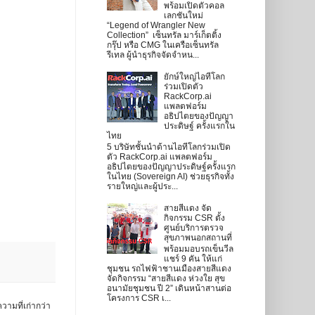
พร้อมเปิดตัวคอล
เลกชันใหม่
“Legend of Wrangler New
Collection” เซ็นทรัล มาร์เก็ตติ้ง
กรุ๊ป หรือ CMG ในเครือเซ็นทรัล
รีเทล ผู้นำธุรกิจจัดจำหน...
ยักษ์ใหญ่ไอทีโลก
ร่วมเปิดตัว
RackCorp.ai
แพลตฟอร์ม
อธิปไตยของปัญญา
ประดิษฐ์ ครั้งแรกใน
ไทย
5 บริษัทชั้นนำด้านไอทีโลกร่วมเปิด
ตัว RackCorp.ai แพลตฟอร์ม
อธิปไตยของปัญญาประดิษฐ์ครั้งแรก
ในไทย (Sovereign AI) ช่วยธุรกิจทั้ง
รายใหญ่และผู้ประ...
สายสีแดง จัด
กิจกรรม CSR ตั้ง
ศูนย์บริการตรวจ
สุขภาพนอกสถานที่
พร้อมมอบรถเข็นวีล
แชร์ 9 คัน ให้แก่
ชุมชน รถไฟฟ้าชานเมืองสายสีแดง
จัดกิจกรรม “สายสีแดง ห่วงใย สุข
อนามัยชุมชน ปี 2” เดินหน้าสานต่อ
โครงการ CSR เ...
วามที่เก่ากว่า