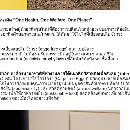
แนวคิด “One Health, One Welfare, One Planet”
กายสร้างผู้นำธุรกิจรุ่นใหม่ที่ต้องการเปลี่ยนโลกด้วยระบบอาหารที่ยั่งยืน
ละธุรกิจด้านอาหารและโรงแรมให้หันมาใช้ไข่ไก่ที่เลี้ยงแบบไม่ขังกรง 
รเลี้ยงแบบไม่ขังกรง (cage-free egg) และแบบอิสระ 
ขตามธรรมชาติ ไม่ต้องเครียดเพราะติดอยู่ในกรงแคบ ๆ ตลอดชีวิต
แบบหว่าน (antibiotic prophylaxis) ที่สัมพันธ์กับปัญหาเชื้อดื้อยา
ต์ จำกัด องค์กรนานาชาติที่ทำงานภายใต้แนวคิดวิสาหกิจเพื่อสังคม ( inter
ว์ เช่น โครงการ “ไข่ไก่ไร้กรง (Cage free Eggs)” มีวัตถุประสงค์เพื่อส่ง
้ยงไก่ในการยกระดับคุณภาพ มาตรฐาน เพิ่มมูลค่าสินค้าเกษตร ที่ตอบรับ
่งยืน (sustainability) และ สวัสดิภาพสัตว์ (animal welfare) นอกจากนั้น
รรม เพื่อให้อาหารยั่งยืน (sustainable food) สอดคล้องกับท่องเที่ยวยั่งยืน 
nation ของเมืองไทยอย่างแท้จริง”