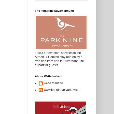
The Park Nine Suvarnabhumi
Fast & Convenient services to the
Airport ✈️ Comfort stay and enjoy a
free ride from and to Suvarnabhumi
airport for guests
About Wefiethailand
wefie thailand
www.toptotravelvariety.com