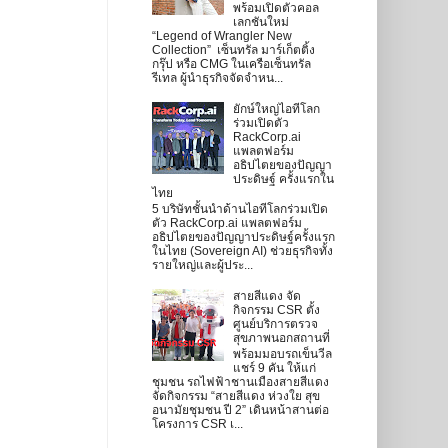
พร้อมเปิดตัวคอล
เลกชันใหม่
“Legend of Wrangler New
Collection” เซ็นทรัล มาร์เก็ตติ้ง
กรุ๊ป หรือ CMG ในเครือเซ็นทรัล
รีเทล ผู้นำธุรกิจจัดจำหน...
ยักษ์ใหญ่ไอทีโลก
ร่วมเปิดตัว
RackCorp.ai
แพลตฟอร์ม
อธิปไตยของปัญญา
ประดิษฐ์ ครั้งแรกใน
ไทย
5 บริษัทชั้นนำด้านไอทีโลกร่วมเปิด
ตัว RackCorp.ai แพลตฟอร์ม
อธิปไตยของปัญญาประดิษฐ์ครั้งแรก
ในไทย (Sovereign AI) ช่วยธุรกิจทั้ง
รายใหญ่และผู้ประ...
สายสีแดง จัด
กิจกรรม CSR ตั้ง
ศูนย์บริการตรวจ
สุขภาพนอกสถานที่
พร้อมมอบรถเข็นวีล
แชร์ 9 คัน ให้แก่
ชุมชน รถไฟฟ้าชานเมืองสายสีแดง
จัดกิจกรรม “สายสีแดง ห่วงใย สุข
อนามัยชุมชน ปี 2” เดินหน้าสานต่อ
โครงการ CSR เ...