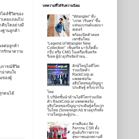
บทความที่ได้รับความนิยม
สไตล์ชีวิตของ
“Wrangler” ดึง
่เราเคยแถลงไป
“เกรท วรินทร” ขึ้น
รเติบโตอย่างมี
แท่นแบรนด์แอมบา
สเดอร์
ยงฐานลูกค้า
พร้อมเปิดตัวคอล
เลกชันใหม่
“Legend of Wrangler New
พลต่อลูกค้า
Collection” เซ็นทรัล มาร์เก็ตติ้ง
การรักษาความ
กรุ๊ป หรือ CMG ในเครือเซ็นทรัล
รีเทล ผู้นำธุรกิจจัดจำหน...
ยักษ์ใหญ่ไอทีโลก
การณ์ชีวิต
ร่วมเปิดตัว
รกน่าสนใจ
RackCorp.ai
นของผู้
แพลตฟอร์ม
อธิปไตยของปัญญา
ประดิษฐ์ ครั้งแรกใน
ไทย
ทุกคนได้
5 บริษัทชั้นนำด้านไอทีโลกร่วมเปิด
ตัว RackCorp.ai แพลตฟอร์ม
อธิปไตยของปัญญาประดิษฐ์ครั้งแรก
ในไทย (Sovereign AI) ช่วยธุรกิจทั้ง
รายใหญ่และผู้ประ...
สายสีแดง จัด
กิจกรรม CSR ตั้ง
ศูนย์บริการตรวจ
สุขภาพนอกสถานที่