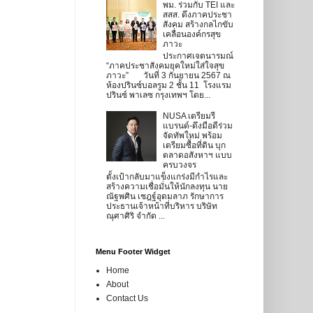
พม. ร่วมกับ TEI และ
สสส. ดึงภาคประชา
สังคม สร้างกลไกขับ
เคลื่อนองค์กรสุข
ภาวะ
ประกาศเจตนารมณ์
“ภาคประชาสังคมยุคใหม่ใส่ใจสุข
ภาวะ” วันที่ 3 กันยายน 2567 ณ
ห้องปรินซ์บอลรูม 2 ชั้น 11 โรงแรม
ปรินซ์ พาเลซ กรุงเทพฯ โดย...
NUSA เตรียมรี
แบรนด์-ดึงมือดีร่วม
จัดทัพใหม่ พร้อม
เตรียมซื้อที่ดิน บุก
ตลาดอสังหาฯ แบบ
ครบวงจร
ตั้งเป้ากลับมาแข็งแกร่งมีกำไรและ
สร้างความเชื่อมั่นให้นักลงทุน นาย
ณัฐพศิน เชฎฐ์อุดมลาภ รักษาการ
ประธานเจ้าหน้าที่บริหาร บริษัท
ณุศาศิริ จำกัด ...
Menu Footer Widget
Home
About
Contact Us