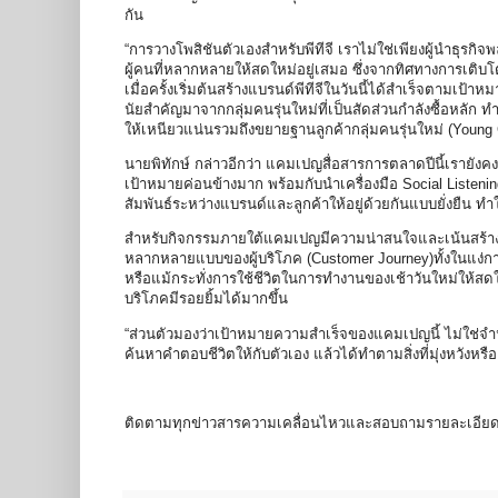
กัน
“การวางโพสิชันตัวเองสำหรับพีทีจี เราไม่ใช่เพียงผู้นำธุรก
ผู้คนที่หลากหลายให้สดใหม่อยู่เสมอ ซึ่งจากทิศทางการเติบโต
เมื่อครั้งเริ่มต้นสร้างแบรนด์พีทีจีในวันนี้ได้สำเร็จตามเป
นัยสำคัญมาจากกลุ่มคนรุ่นใหม่ที่เป็นสัดส่วนกำลังซื้อหลัก ท
ให้เหนียวแน่นรวมถึงขยายฐานลูกค้ากลุ่มคนรุ่นใหม่ (Young Gen
นายพิทักษ์ กล่าวอีกว่า แคมเปญสื่อสารการตลาดปีนี้เรายังคงม
เป้าหมายค่อนข้างมาก พร้อมกับนำเครื่องมือ Social Liste
สัมพันธ์ระหว่างแบรนด์และลูกค้าให้อยู่ด้วยกันแบบยั่งยืน ทำ
สำหรับกิจกรรมภายใต้แคมเปญมีความน่าสนใจและเน้นสร้างคว
หลากหลายแบบของผู้บริโภค (Customer Journey)ทั้งในแง่ก
หรือแม้กระทั่งการใช้ชีวิตในการทำงานของเช้าวันใหม่ให้สดใ
บริโภคมีรอยยิ้มได้มากขึ้น
“ส่วนตัวมองว่าเป้าหมายความสำเร็จของแคมเปญนี้ ไม่ใช่จำนวนผ
ค้นหาคำตอบชีวิตให้กับตัวเอง แล้วได้ทำตามสิ่งที่มุ่งหวังหรือ
ติดตามทุกข่าวสารความเคลื่อนไหวและสอบถามรายละเอียดเพิ