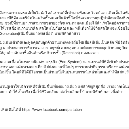
ิจพลังงานครบวงจรแต่เป็นไลฟ์สไตล์แบรนด์ที่เข้ามาเพื่อตอบโจทย์และเติมเต็มไลฟ์
ของพีทีจีและบริษัทในเครือทั้งหมดเป็นตัวชี้วัดที่ชัดเจนว่าทฤษฎีป่าล้อมเมืองที
้าหมาย ช่วงปีที่ผ่านมาเราสามารถขยายธุรกิจเจาะกลุ่มคนเมืองได้สำเร็จโดยอัตรากา
ำให้เราเชื่อมั่นว่าแนวคิด สดใหม่ไปกับคุณ และ หนีเที่ยวให้ชีวิตสดใหม่จะเชื่อมโ
eration)เพิ่มขึ้นอย่างต่อเนื่อง” นายพิทักษ์กล่าว
ุ่งเน้นเข้าถึงและพูดคุยกับลูกค้าผ่านแพลตฟอร์มโซเชียลมีเดียเป็นหลัก ที่มีอิทธิ
ning มาประกอบการพิจารณาวางกลยุทธ์เจาะกลุ่มความต้องการของลูกค้าควบคู่กับ
ให้ลูกค้ากลับมาซื้อสินค้าหรือบริการซ้ำ (Retention) ตลอดเวลา
ามเชื่อมโยงระบบนิเวศทางธุรกิจ (Eco System) ของแบรนด์พีทีจีเข้ากับประสบ
ารชวนออกเดินทางท่องเที่ยวไปยังสถานที่ใหม่ๆ การชวนทำกิจกรรมหรืองานอดิเ
หม่ขึ้น โดยพีทีได้มีโอกาสเป็นส่วนหนึ่งในประสบการณ์เหล่านั้นและทำให้แต่ละวั
ู้เข้าใช้บริการพีทีจีที่เพิ่มขึ้นเพียงอย่างเดียว แต่สำคัญที่สุดคือ เราอยากเห็น
อยากทำให้เป็นจริง เพื่อให้ชีวิตกลับมาสดใหม่อีกครั้ง” นายพิทักษ์ กล่าวทิ้งท้าย
่มเติมได้ที่
https://www.facebook.com/ptstation