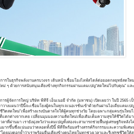
นบริการในธุรกิจพลังงานครบวงจร เดินหน้าเชื่อมโยงไลฟ์สไตล์ต่อยอดกลยุทธ์สดใหม่
ใหม่ ๆ ด้วยการสนับสนุนเคียงข้างทุกกิจกรรมผ่านแคมเปญ“สดใหม่ไปกับคุณ” และ “
ู้จัดการใหญ่ บริษัท พีทีจี เอ็นเนอยี จำกัด (มหาชน) เปิดเผยว่า ในปี 2565 เป็นอี
เราวางแผนว่าปีนี้จะเชื่อมโยงผู้คนในทุกเจเนอเรชั่นเข้าด้วยกันผ่านไอเดียแคมเปญ
ห้ชีวิตสดใหม่”เพื่อสร้างแรงบันดาลใจให้ผู้คนทุกช่วงวัย โดยเฉพาะกลุ่มคนรุ่นใหม่
่แตกต่างจากเคย เปลี่ยนมุมมองความคิดใหม่เพื่อเติมเต็มความสุขให้ชีวิตได้มากย
ลาที่ผ่านมา เรายังมุ่งหวังว่าแคมเปญทั้งสองจะสามารถช่วยฟื้นฟูเศรษฐกิจหลังโค
นมากขึ้นซึ่งแน่นอนว่าตลอดทั้งปีนี้ พีทีจีพร้อมสร้างสรรค์กิจกรรมและความพิเ
่”โดยมุ่งตอกย้ำว่าเราพร้อมยืนเคียงข้างคนไทยในทุกช่วงเวลาและรีเฟรชชีวิตให้