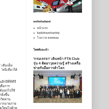
wefiethailand
หน้าแรก
toptotravelvariety
โวยวาย ดอทคอม
โพสต์แนะนำ
'กรมเจรจา' เดินหน้า FTA Club
รุ่น 4 ติดอาวุธความรู้ สร้างเครือ
 เติมเต็ม
ข่ายรับมือการค้าโลก
หนีเที่ยวให้
กปีที่พีทีจี
สื่อการ
ได้ออกไปใช้
ิ่งขึ้น
วิดผ่าน
ศษมากมายภาย
สดใหม่ไปด้วย