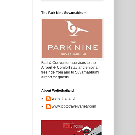
The Park Nine Suvarnabhumi
Fast & Convenient services to the
Airport ✈️ Comfort stay and enjoy a
free ride from and to Suvarnabhumi
airport for guests
About Wefiethailand
wefie thailand
www.toptotravelvariety.com