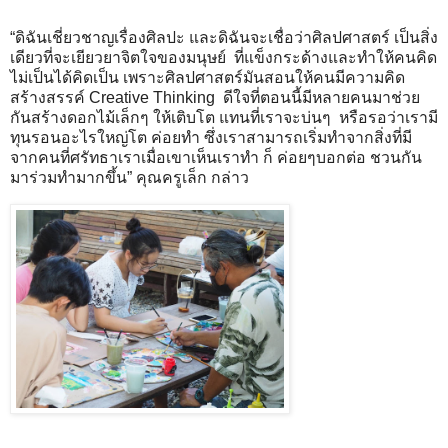
“ดิฉันเชี่ยวชาญเรื่องศิลปะ และดิฉันจะเชื่อว่าศิลปศาสตร์ เป็นสิ่ง
เดียวที่จะเยียวยาจิตใจของมนุษย์ ที่แข็งกระด้างและทำให้คนคิด
ไม่เป็นได้คิดเป็น เพราะศิลปศาสตร์มันสอนให้คนมีความคิด
สร้างสรรค์ Creative Thinking ดีใจที่ตอนนี้มีหลายคนมาช่วย
กันสร้างดอกไม้เล็กๆ ให้เติบโต แทนที่เราจะบ่นๆ หรือรอว่าเรามี
ทุนรอนอะไรใหญ่โต ค่อยทำ ซึ่งเราสามารถเริ่มทำจากสิ่งที่มี
จากคนที่ศรัทธาเราเมื่อเขาเห็นเราทำ ก็ ค่อยๆบอกต่อ ชวนกัน
มาร่วมทำมากขึ้น” คุณครูเล็ก กล่าว