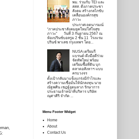
พม. ร่วมกับ TEI และ
สสส. ดึงภาคประชา
สังคม สร้างกลไกขับ
เคลื่อนองค์กรสุข
ภาวะ
ประกาศเจตนารมณ์
“ภาคประชาสังคมยุคใหม่ใส่ใจสุข
ภาวะ” วันที่ 3 กันยายน 2567 ณ
ห้องปรินซ์บอลรูม 2 ชั้น 11 โรงแรม
ปรินซ์ พาเลซ กรุงเทพฯ โดย...
NUSA เตรียมรี
แบรนด์-ดึงมือดีร่วม
จัดทัพใหม่ พร้อม
เตรียมซื้อที่ดิน บุก
ตลาดอสังหาฯ แบบ
ครบวงจร
ตั้งเป้ากลับมาแข็งแกร่งมีกำไรและ
สร้างความเชื่อมั่นให้นักลงทุน นาย
ณัฐพศิน เชฎฐ์อุดมลาภ รักษาการ
ประธานเจ้าหน้าที่บริหาร บริษัท
ณุศาศิริ จำกัด ...
Menu Footer Widget
Home
About
neman,
Contact Us
G: