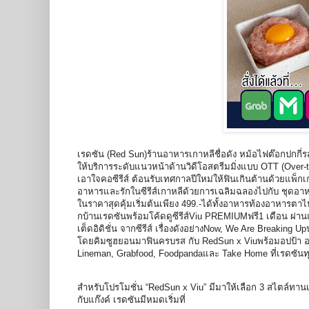
เรดซัน (Red Sun)ร้านอาหารเกาหลีชื่อดัง หม้อไฟต๊อกปกกี่รส
ให้บริการระดับแนวหน้าด้านวิดีโอสตรีมมิ่งแบบ OTT (Over-the
เอาใจคอซีรีส์ ต้อนรับเทศกาลปีใหม่ให้ฟินเกินต้านด้วยแพ็กเกจ
อาหารและรักในซีรีส์เกาหลีด้วยการเฉลิมฉลองไปกับ ชุดอาหา
ในราคาสุดคุ้มเริ่มต้นเพียง 499.-ได้ทั้งอาหารท้องอาหารต
กบ้านเรดซันพร้อมโค้ดดูซีรีส์Viu PREMIUMฟรี1 เดือน ผ่านแ
เต็ดอิดิชั่น จากซีรีส์ เรื่องดังอย่างNow, We Are Break
โดยคิมซูฮยอนมาฟินครบรส กับ RedSun x Viuพร้อมอปป้า ออนน
Lineman, Grabfood, Foodpandaและ Take Home ที่เรดซัน
สำหรับโปรโมชั่น “RedSun x Viu” มีมาให้เลือก 3 สไตล์ทานเด
กับแก๊งค์ เรดซันมีหมดเริ่มที่