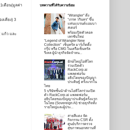
1เดือน(มูลค่า
บทความที่ได้รับความนิยม
“Wrangler” ดึง
องเคียง) 3
“เกรท วรินทร” ขึ้น
แท่นแบรนด์แอมบา
สเดอร์
พร้อมเปิดตัวคอล
2 แก้ว และ
เลกชันใหม่
“Legend of Wrangler New
Collection” เซ็นทรัล มาร์เก็ตติ้ง
กรุ๊ป หรือ CMG ในเครือเซ็นทรัล
รีเทล ผู้นำธุรกิจจัดจำหน...
ยักษ์ใหญ่ไอทีโลก
ร่วมเปิดตัว
RackCorp.ai
แพลตฟอร์ม
อธิปไตยของปัญญา
ประดิษฐ์ ครั้งแรกใน
ไทย
5 บริษัทชั้นนำด้านไอทีโลกร่วมเปิด
ตัว RackCorp.ai แพลตฟอร์ม
อธิปไตยของปัญญาประดิษฐ์ครั้งแรก
ในไทย (Sovereign AI) ช่วยธุรกิจทั้ง
รายใหญ่และผู้ประ...
สายสีแดง จัด
กิจกรรม CSR ตั้ง
ศูนย์บริการตรวจ
สุขภาพนอกสถานที่