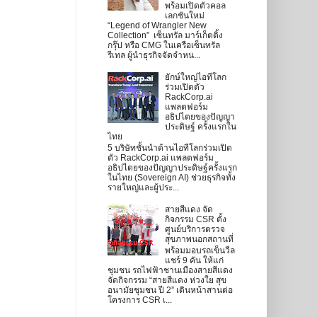
พร้อมเปิดตัวคอล
เลกชันใหม่
“Legend of Wrangler New
Collection” เซ็นทรัล มาร์เก็ตติ้ง
กรุ๊ป หรือ CMG ในเครือเซ็นทรัล
รีเทล ผู้นำธุรกิจจัดจำหน...
ยักษ์ใหญ่ไอทีโลก
ร่วมเปิดตัว
RackCorp.ai
แพลตฟอร์ม
อธิปไตยของปัญญา
ประดิษฐ์ ครั้งแรกใน
ไทย
5 บริษัทชั้นนำด้านไอทีโลกร่วมเปิด
ตัว RackCorp.ai แพลตฟอร์ม
อธิปไตยของปัญญาประดิษฐ์ครั้งแรก
ในไทย (Sovereign AI) ช่วยธุรกิจทั้ง
รายใหญ่และผู้ประ...
สายสีแดง จัด
กิจกรรม CSR ตั้ง
ศูนย์บริการตรวจ
สุขภาพนอกสถานที่
พร้อมมอบรถเข็นวีล
แชร์ 9 คัน ให้แก่
ชุมชน รถไฟฟ้าชานเมืองสายสีแดง
จัดกิจกรรม “สายสีแดง ห่วงใย สุข
อนามัยชุมชน ปี 2” เดินหน้าสานต่อ
โครงการ CSR เ...