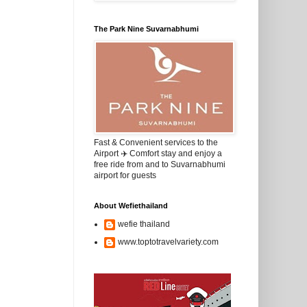
The Park Nine Suvarnabhumi
Fast & Convenient services to the
Airport ✈️ Comfort stay and enjoy a
free ride from and to Suvarnabhumi
airport for guests
About Wefiethailand
wefie thailand
www.toptotravelvariety.com