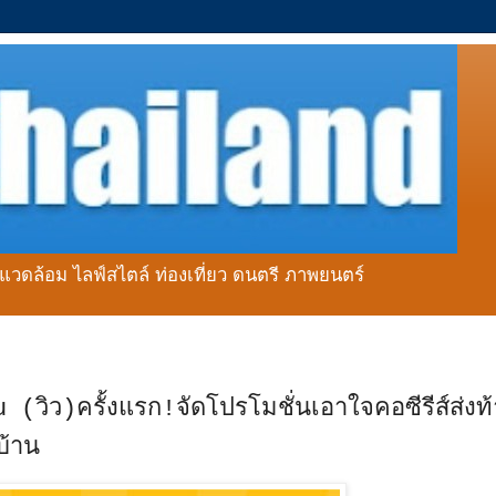
่งแวดล้อม ไลฟ์สไตล์ ท่องเที่ยว ดนตรี ภาพยนตร์
 (วิว)ครั้งแรก!จัดโปรโมชั่นเอาใจคอซีรีส์ส่งท้
บ้าน