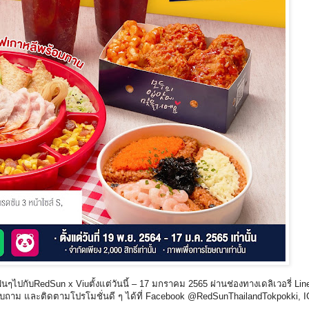
ไปกับRedSun x Viuตั้งแต่วันนี้ – 17 มกราคม 2565 ผ่านช่องทางเดลิเวอรี่ Li
ถาม และติดตามโปรโมชั่นดี ๆ ได้ที่ Facebook @RedSunThailandTokpokki, I