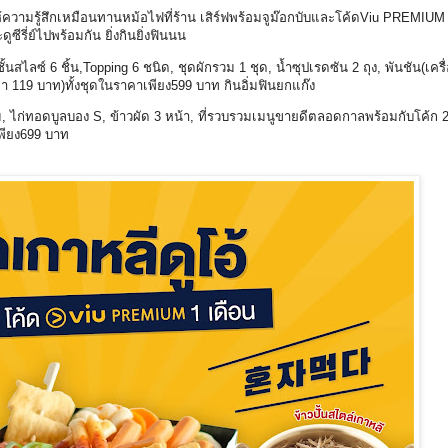
ความรู้สึกเหมือนทานหม้อไฟที่ร้าน เสิร์ฟพร้อมจูม๊อกบับและโค้ดViu PREMIUM 
รี่ย์ไปพร้อมกัน ยิ่งกินยิ่งฟินนน
นสไลซ์ 6 ชิ้น,Topping 6 ชนิด, ชุดผักรวม 1 ชุด, น้ำซุปเรดซัน 2 ถุง, พันชัน(เครื่
 119 บาท)ทั้งชุดในราคาเพียง599 บาท กินอิ่มฟินยกแก๊ง
ม, ไก่ทอดบูลบอง S, ข้าวผัด 3 หน้า, ที่รวบรวมเมนูขายดีตลอดกาลพร้อมกับโค้ก 
พียง699 บาท