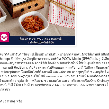
ชาติต้นตำรับดีกรีแชมป์เปี้ยนประกาศเดินหน้ารุกกตลาดคนรักซีรีส์เกาหลี ผนึกกำลั
-top) ยักษ์ใหญ่ระดับภูมิภาคจากกลุ่มบริษัท PCCW Media (พีซีซีดับเบิลยู มีเดีย
และเมนูอาหารสุดฮอต จากซีรีส์เรื่องดัง พร้อมสร้างพื้นที่ให้เป็นศูนย์รวมพลของผู
รเกาหลี RedSun x Viuที่จะพาคุณไปจิกหมอน ทานต๊อกปกกี่ ให้ฟินเหมือนหลุดไปอ
าไปพร้อมๆกันตอบโจทย์อินไซต์ติ่งเกาหลี และแฟนบอย แบบจุกๆกับ3 ชุดเมนูฮิตติ
อปพลิเคชัน Viu(วิว)และเว็บไซต์ www.viu.comมาพร้อมด้วยแพ็คเกจที่ต้องกรีดร้
ing Upนำแสดงโดย ซุปตาร์เกาหลีอย่าง ซองฮเยคโย และจางกียงและเรื่องOne Ordin
ี่ กันได้ตั้งแต่วันที่ 19 พฤศจิกายน 2564 – 17 มกราคม 2565ผ่านช่องทางเดลิเว
ทุกสาขา
ี่ยว ทานคู่ หรือ