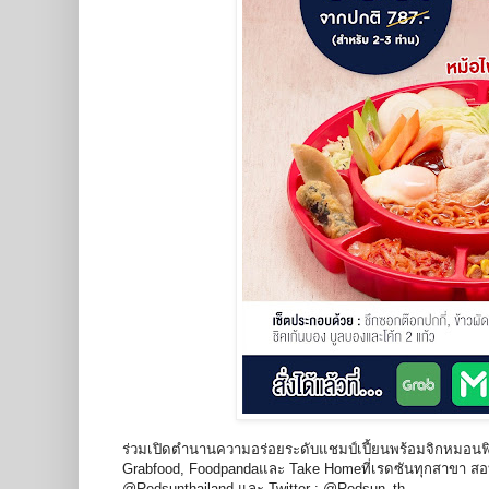
ร่วมเปิดตำนานความอร่อยระดับแชมป์เปี้ยนพร้อมจิกหมอนฟินๆ
Grabfood, Foodpandaและ Take Homeที่เรดซันทุกสาขา สอบ
@Redsunthailand และ Twitter : @Redsun_th