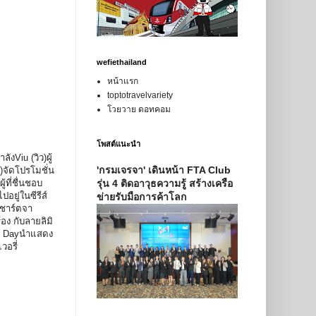
wefiethailand
หน้าแรก
toptotravelvariety
โวยวาย ดอทคอม
โพสต์แนะนำ
งViu (วิว)ผู้
'กรมเจรจา' เดินหน้า FTA Club
)จัดโปรโมชั่น
้ที่ชื่นชอบ
รุ่น 4 ติดอาวุธความรู้ สร้างเครือ
ยู่ในซีรีส์
ข่ายรับมือการค้าโลก
ดชาร์ตจา
อง กับลายลิมิ
ary Dayนำแสดง
อรี่