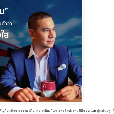
ญกับหลักการธรรมาภิบาล การป้องกันการทุจริตประพฤติมิชอบ และมุ่งเน้นปลูกฝั