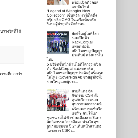
พร้อมเปิดตัวคอล
เลกชันใหม่
“Legend of Wrangler New
Collection” เซ็นทรัล มาร์เก็ตติ้ง
กรุ๊ป หรือ CMG ในเครือเซ็นทรัล
รีเทล ผู้นำธุรกิจจัดจำหน...
รางวัลที่ได้
ยักษ์ใหญ่ไอทีโลก
ร่วมเปิดตัว
RackCorp.ai
แพลตฟอร์ม
อธิปไตยของปัญญา
ประดิษฐ์ ครั้งแรกใน
ไทย
5 บริษัทชั้นนำด้านไอทีโลกร่วมเปิด
ตัว RackCorp.ai แพลตฟอร์ม
อธิปไตยของปัญญาประดิษฐ์ครั้งแรก
วามที่เก่ากว่า
ในไทย (Sovereign AI) ช่วยธุรกิจทั้ง
รายใหญ่และผู้ประ...
สายสีแดง จัด
กิจกรรม CSR ตั้ง
ศูนย์บริการตรวจ
สุขภาพนอกสถานที่
พร้อมมอบรถเข็นวีล
แชร์ 9 คัน ให้แก่
ชุมชน รถไฟฟ้าชานเมืองสายสีแดง
จัดกิจกรรม “สายสีแดง ห่วงใย สุข
อนามัยชุมชน ปี 2” เดินหน้าสานต่อ
โครงการ CSR เ...