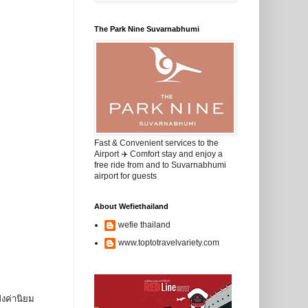
The Park Nine Suvarnabhumi
Fast & Convenient services to the
Airport ✈️ Comfort stay and enjoy a
free ride from and to Suvarnabhumi
airport for guests
About Wefiethailand
wefie thailand
www.toptotravelvariety.com
งค่านิยม