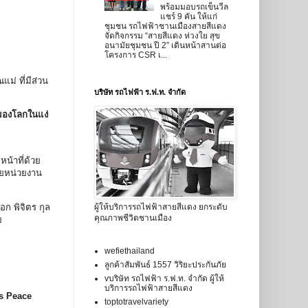
พร้อมมอบรถเข็นวีล
แชร์ 9 คัน ให้แก่
ชุมชน รถไฟฟ้าชานเมืองสายสีแดง
จัดกิจกรรม “สายสีแดง ห่วงใย สุข
อนามัยชุมชน ปี 2” เดินหน้าสานต่อ
โครงการ CSR เ...
ม่ ที่มีส่วน
บริษัท รถไฟฟ้า ร.ฟ.ท. จำกัด
มองโลกในแง่
หน้าที่ด้วย
ายหน่วยงาน
ก พิจิตร กุล
ผู้ให้บริการรถไฟฟ้าสายสีแดง ยกระดับ
คุณภาพชีวิตชานเมือง
ทย
wefiethailand
ลูกค้าสัมพันธ์ 1557 วิริยะประกันภัย
vบริษัท รถไฟฟ้า ร.ฟ.ท. จำกัด ผู้ให้
บริการรถไฟฟ้าสายสีแดง
s Peace
toptotravelvariety