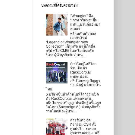
บทความที่ได้รับความนิยม
“Wrangler” ดึง
“เกรท วรินทร” ขึ้น
แท่นแบรนด์แอมบา
สเดอร์
พร้อมเปิดตัวคอล
เลกชันใหม่
“Legend of Wrangler New
Collection” เซ็นทรัล มาร์เก็ตติ้ง
กรุ๊ป หรือ CMG ในเครือเซ็นทรัล
รีเทล ผู้นำธุรกิจจัดจำหน...
ยักษ์ใหญ่ไอทีโลก
ร่วมเปิดตัว
RackCorp.ai
แพลตฟอร์ม
อธิปไตยของปัญญา
ประดิษฐ์ ครั้งแรกใน
ไทย
5 บริษัทชั้นนำด้านไอทีโลกร่วมเปิด
ตัว RackCorp.ai แพลตฟอร์ม
อธิปไตยของปัญญาประดิษฐ์ครั้งแรก
ในไทย (Sovereign AI) ช่วยธุรกิจทั้ง
รายใหญ่และผู้ประ...
สายสีแดง จัด
กิจกรรม CSR ตั้ง
ศูนย์บริการตรวจ
สุขภาพนอกสถานที่