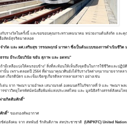
งยิ่งกับรางวัลในครั้งนี้ และขอขอบคุณกระทรวงคมนาคม หน่วยงานต้นสังกัด และคุณแ
ื่อสัตย์สุจริตมาตลอด
ำกัด และ ผศ.เสริมสุข วรรณพฤกษ์ มารดา ซึ่งเป็นต้นแบบของการดำเนินชีวิต 
ุณธรรม มีระเบียบวินัย ขยัน สุภาพ และ อดทน”
่ ถ้ามีเหลือแบ่งให้คนรอบข้าง” สิ่งที่สะท้อนให้เห็นถึงจุดยืนในการใช้ชีวิตและปฏิบัติ
ท่านั้น เพราะตลอดปี 2564 ที่ผ่านมาคุณวศินยังได้รับรางวัลต่างๆมากมายจากหล
ยรติยศ เกียรติบัตร และเข็มเขิดชูเกียรติหลากหลายสาขา อย่างเช่น
ดีเด่น จาก ฯพณฯ นายอำพล เสนาณรงค์ องคมนตรีในรัชกาลที่ 9 และ ฯพณฯ พลเอ
รข่าววิทยุโทรทัศน์หนังสือพิมพ์แห่งประเทศไทย และ มูลนิธิสร้างสรรค์สังคมไ
่ายกิตติมศักดิ์”
ักดิ์”
ของกองทัพอากาศ
โยช์ต่อสังคม จาก สหพันธ์ รักสันติภาพ สหประชาชาติ
(UNPKFC) United Nation