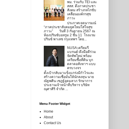
พม. ร่วมกับ TEI และ
สสส. ดึงภาคประชา
สังคม สร้างกลไกขับ
เคลื่อนองค์กรสุข
ภาวะ
ประกาศเจตนารมณ์
“ภาคประชาสังคมยุคใหม่ใส่ใจสุข
ภาวะ” วันที่ 3 กันยายน 2567 ณ
ห้องปรินซ์บอลรูม 2 ชั้น 11 โรงแรม
ปรินซ์ พาเลซ กรุงเทพฯ โดย...
NUSA เตรียมรี
แบรนด์-ดึงมือดีร่วม
จัดทัพใหม่ พร้อม
เตรียมซื้อที่ดิน บุก
ตลาดอสังหาฯ แบบ
ครบวงจร
ตั้งเป้ากลับมาแข็งแกร่งมีกำไรและ
สร้างความเชื่อมั่นให้นักลงทุน นาย
ณัฐพศิน เชฎฐ์อุดมลาภ รักษาการ
ประธานเจ้าหน้าที่บริหาร บริษัท
ณุศาศิริ จำกัด ...
Menu Footer Widget
Home
About
Contact Us