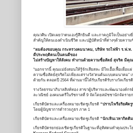
คุณวศิน เปิดเผยว่าตนเองรู้สึกยินดี และภาคภูมิใจเป็นอย่า
สำคัญให้ตนเองดำเนินชีวิต และปฏิบัติหน้าที่ต่างๆด้วยความซ
“ผมต้องขอบคุณ กระทรวงคมนาคม, บริษัท รถไฟฟ้า ร.ฟ.ท. จ
ดีประพฤติตนเป็นคนดีของ
ไม่สร้างปัญหาให้สังคม ทำงานด้วยความซื่อสัตย์ สุจริต มีค
“นอกจากนี้ คุณแม่ยังสอนให้รู้จักเสียสละ มีใจเอื้อเฟื้อเผื่อแผ
ความซื่อสัตย์สุจริตไม่เพียงแค่รางวัล“คนต้นแบบคมนาคม” เ
ด้วยกัน ตลอดปี 2564 ที่ผ่านมานี้ได้รับเกียรติรับรางวัลเกี
รางวัลธรรมาภิบาลสิงห์ทอง สาขาผู้บริหารและพัฒนาองค์กร
ละวณิชย์ องคมนตรีในรัชกาลที่ 9 จัดโดยสมัชชานักจัดรายกา
เกียรติบัตรและเครื่องหมายเชิดชูเกียรติ
“ปราบไพรีอริยศัตรูพ
โดยผู้บัญชาการตำรวจภูธร ภาค 1
เกียรติบัตรและเครื่องหมายเชิดชูเกียรติ
“นักเหินเวหากิตติมศ
เกียรติบัตรยกย่องเชิดชูเกียรติในฐานะที่อุทิศตนทำคุณประ