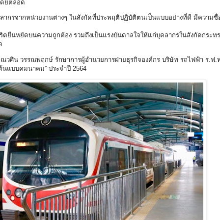
าโดยตลอด
ากหน่วยงานต่างๆ ในสังกัดที่ประพฤติปฏิบัติตนเป็นแบบอย่างที่ดี มีความซื่อส
ย์สุจริตยืนหยัดบนความถูกต้อง รวมถึงเป็นแรงบันดาลใจให้แก่บุคลากรในสังกัดกร
ิต
ิน วรรณพฤกษ์ รักษาการผู้อำนวยการฝ่ายธุรกิจองค์กร บริษัท รถไฟฟ้า ร.ฟ.ท
 “คนต้นแบบคมนาคม” ประจำปี 2564