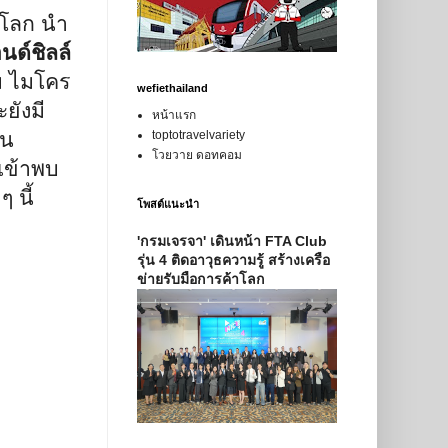
ษ์โลก นำ
นด์ชิลล์
ม ไมโคร
wefiethailand
ยังมี
หน้าแรก
็น
toptotravelvariety
โวยวาย ดอทคอม
เข้าพบ
 ๆ นี้
โพสต์แนะนำ
'กรมเจรจา' เดินหน้า FTA Club
รุ่น 4 ติดอาวุธความรู้ สร้างเครือ
ข่ายรับมือการค้าโลก