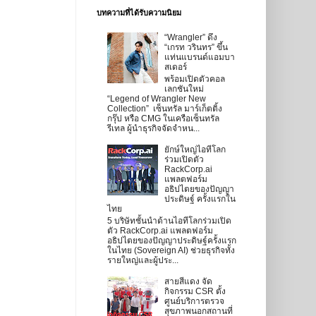
บทความที่ได้รับความนิยม
“Wrangler” ดึง
“เกรท วรินทร” ขึ้น
แท่นแบรนด์แอมบา
สเดอร์
พร้อมเปิดตัวคอล
เลกชันใหม่
“Legend of Wrangler New
Collection” เซ็นทรัล มาร์เก็ตติ้ง
กรุ๊ป หรือ CMG ในเครือเซ็นทรัล
รีเทล ผู้นำธุรกิจจัดจำหน...
ยักษ์ใหญ่ไอทีโลก
ร่วมเปิดตัว
RackCorp.ai
แพลตฟอร์ม
อธิปไตยของปัญญา
ประดิษฐ์ ครั้งแรกใน
ไทย
5 บริษัทชั้นนำด้านไอทีโลกร่วมเปิด
ตัว RackCorp.ai แพลตฟอร์ม
อธิปไตยของปัญญาประดิษฐ์ครั้งแรก
ในไทย (Sovereign AI) ช่วยธุรกิจทั้ง
รายใหญ่และผู้ประ...
สายสีแดง จัด
กิจกรรม CSR ตั้ง
ศูนย์บริการตรวจ
สุขภาพนอกสถานที่