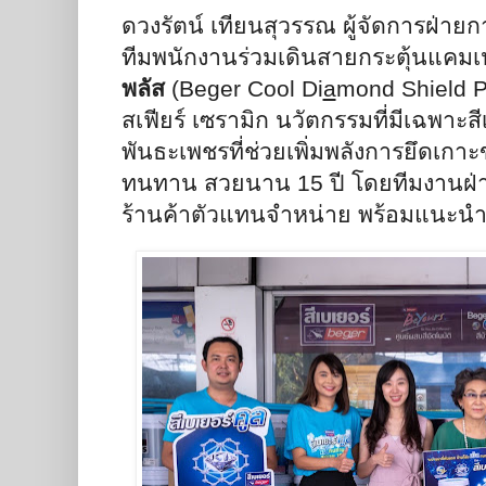
ดวงรัตน์ เทียนสุวรรณ ผู้จัดการฝ่า
ทีมพนักงานร่วมเดินสายกระตุ้นแค
พลัส
(
Beger Cool Di
a
mond Shield P
สเฟียร์ เซรามิก นวัตกรรมที่มีเฉพาะ
พันธะเพชรที่ช่วยเพิ่มพลังการยึดเกาะข
ทนทาน สวยนาน
15
ปี โดยทีมงานฝ
ร้านค้าตัวแทนจำหน่าย พร้อมแนะนำข้