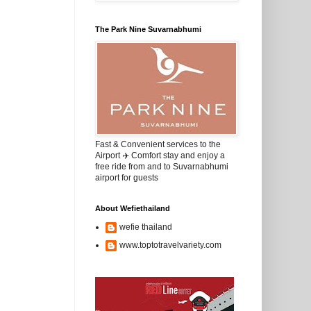
The Park Nine Suvarnabhumi
Fast & Convenient services to the
Airport ✈️ Comfort stay and enjoy a
free ride from and to Suvarnabhumi
airport for guests
About Wefiethailand
wefie thailand
www.toptotravelvariety.com