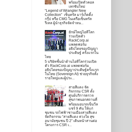
พร้อมเปิดตัวคอล
เลกชันใหม่
“Legend of Wrangler New
Collection” เซ็นทรัล มาร์เก็ตติ้ง
กรุ๊ป หรือ CMG ในเครือเซ็นทรัล
รีเทล ผู้นำธุรกิจจัดจำหน...
ยักษ์ใหญ่ไอทีโลก
ร่วมเปิดตัว
RackCorp.ai
แพลตฟอร์ม
อธิปไตยของปัญญา
ประดิษฐ์ ครั้งแรกใน
ไทย
5 บริษัทชั้นนำด้านไอทีโลกร่วมเปิด
ตัว RackCorp.ai แพลตฟอร์ม
อธิปไตยของปัญญาประดิษฐ์ครั้งแรก
ในไทย (Sovereign AI) ช่วยธุรกิจทั้ง
รายใหญ่และผู้ประ...
สายสีแดง จัด
กิจกรรม CSR ตั้ง
ศูนย์บริการตรวจ
สุขภาพนอกสถานที่
พร้อมมอบรถเข็นวีล
แชร์ 9 คัน ให้แก่
ชุมชน รถไฟฟ้าชานเมืองสายสีแดง
จัดกิจกรรม “สายสีแดง ห่วงใย สุข
อนามัยชุมชน ปี 2” เดินหน้าสานต่อ
โครงการ CSR เ...