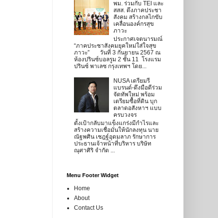
พม. ร่วมกับ TEI และ
สสส. ดึงภาคประชา
สังคม สร้างกลไกขับ
เคลื่อนองค์กรสุข
ภาวะ
ประกาศเจตนารมณ์
“ภาคประชาสังคมยุคใหม่ใส่ใจสุข
ภาวะ” วันที่ 3 กันยายน 2567 ณ
ห้องปรินซ์บอลรูม 2 ชั้น 11 โรงแรม
ปรินซ์ พาเลซ กรุงเทพฯ โดย...
NUSA เตรียมรี
แบรนด์-ดึงมือดีร่วม
จัดทัพใหม่ พร้อม
เตรียมซื้อที่ดิน บุก
ตลาดอสังหาฯ แบบ
ครบวงจร
ตั้งเป้ากลับมาแข็งแกร่งมีกำไรและ
สร้างความเชื่อมั่นให้นักลงทุน นาย
ณัฐพศิน เชฎฐ์อุดมลาภ รักษาการ
ประธานเจ้าหน้าที่บริหาร บริษัท
ณุศาศิริ จำกัด ...
Menu Footer Widget
Home
About
Contact Us