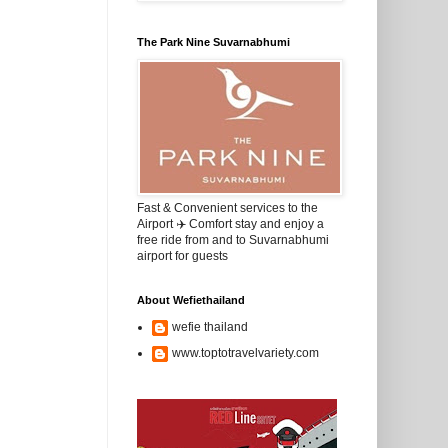
The Park Nine Suvarnabhumi
Fast & Convenient services to the
Airport ✈️ Comfort stay and enjoy a
free ride from and to Suvarnabhumi
airport for guests
About Wefiethailand
wefie thailand
www.toptotravelvariety.com