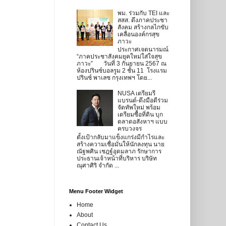
พม. ร่วมกับ TEI และ
สสส. ดึงภาคประชา
สังคม สร้างกลไกขับ
เคลื่อนองค์กรสุข
ภาวะ
ประกาศเจตนารมณ์
“ภาคประชาสังคมยุคใหม่ใส่ใจสุข
ภาวะ” วันที่ 3 กันยายน 2567 ณ
ห้องปรินซ์บอลรูม 2 ชั้น 11 โรงแรม
ปรินซ์ พาเลซ กรุงเทพฯ โดย...
NUSA เตรียมรี
แบรนด์-ดึงมือดีร่วม
จัดทัพใหม่ พร้อม
เตรียมซื้อที่ดิน บุก
ตลาดอสังหาฯ แบบ
ครบวงจร
ตั้งเป้ากลับมาแข็งแกร่งมีกำไรและ
สร้างความเชื่อมั่นให้นักลงทุน นาย
ณัฐพศิน เชฎฐ์อุดมลาภ รักษาการ
ประธานเจ้าหน้าที่บริหาร บริษัท
ณุศาศิริ จำกัด ...
Menu Footer Widget
Home
About
Contact Us