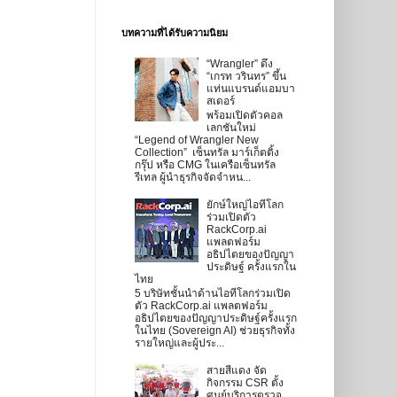
บทความที่ได้รับความนิยม
“Wrangler” ดึง
“เกรท วรินทร” ขึ้น
แท่นแบรนด์แอมบา
สเดอร์
พร้อมเปิดตัวคอล
เลกชันใหม่
“Legend of Wrangler New
Collection” เซ็นทรัล มาร์เก็ตติ้ง
กรุ๊ป หรือ CMG ในเครือเซ็นทรัล
รีเทล ผู้นำธุรกิจจัดจำหน...
ยักษ์ใหญ่ไอทีโลก
ร่วมเปิดตัว
RackCorp.ai
แพลตฟอร์ม
อธิปไตยของปัญญา
ประดิษฐ์ ครั้งแรกใน
ไทย
5 บริษัทชั้นนำด้านไอทีโลกร่วมเปิด
ตัว RackCorp.ai แพลตฟอร์ม
อธิปไตยของปัญญาประดิษฐ์ครั้งแรก
ในไทย (Sovereign AI) ช่วยธุรกิจทั้ง
รายใหญ่และผู้ประ...
สายสีแดง จัด
กิจกรรม CSR ตั้ง
ศูนย์บริการตรวจ