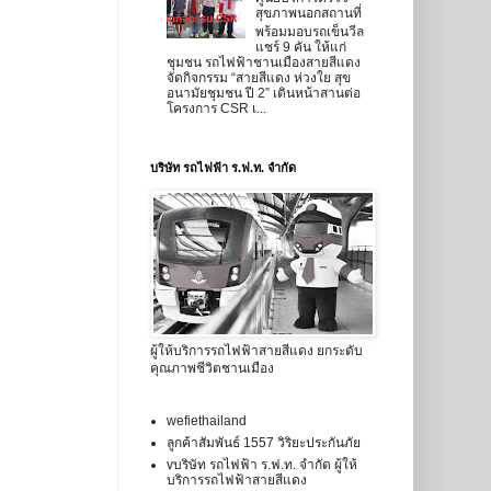
สุขภาพนอกสถานที่
พร้อมมอบรถเข็นวีล
แชร์ 9 คัน ให้แก่
ชุมชน รถไฟฟ้าชานเมืองสายสีแดง
จัดกิจกรรม “สายสีแดง ห่วงใย สุข
อนามัยชุมชน ปี 2” เดินหน้าสานต่อ
โครงการ CSR เ...
บริษัท รถไฟฟ้า ร.ฟ.ท. จำกัด
ผู้ให้บริการรถไฟฟ้าสายสีแดง ยกระดับ
คุณภาพชีวิตชานเมือง
wefiethailand
ลูกค้าสัมพันธ์ 1557 วิริยะประกันภัย
vบริษัท รถไฟฟ้า ร.ฟ.ท. จำกัด ผู้ให้
บริการรถไฟฟ้าสายสีแดง