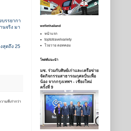
่งบรรยากา
wefiethailand
ดงานจริง มา
หน้าแรก
toptotravelvariety
โวยวาย ดอทคอม
งสุดถึง 25
โพสต์แนะนำ
มช. ร่วมกับศิษย์เก่าและเครือข่าย
จัดกิจกรรมสาธารณกุศลปั่นเพื่อ
น้อง จากกรุงเทพฯ - เชียงใหม่
ครั้งที่ 9
วามที่เก่ากว่า