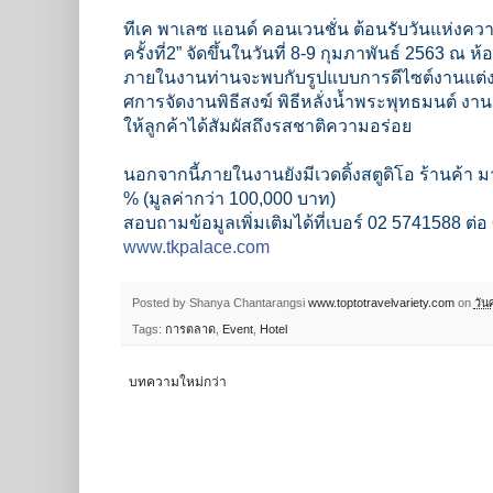
ทีเค พาเลซ แอนด์ คอนเวนชั่น ต้อนรับวันแห่งค
ครั้งที่2” จัดขึ้นในวันที่ 8-9 กุมภาพันธ์ 2563 ณ ห้
ภายในงานท่านจะพบกับรูปแบบก
ารดีไซต์งานแต่
ศการจัดงานพิธีสงฆ์ พิธีหลั่งน้ำพระพุทธมนต์ งาน
ให้ลูกค้าได้สัมผัสถึงรสช
าติความอร่อย
นอกจากนี้ภายในงานยังมีเวดด
ิ้งสตูดิโอ ร้านค้
% (มูลค่ากว่า 100,000 บาท)
สอบถามข้อมูลเพิ่มเติมได้ที
่เบอร์ 02 5741588 ต่
www.tkpalace.com
Posted by Shanya Chantarangsi
www.toptotravelvariety.com
on
วัน
Tags:
การตลาด
,
Event
,
Hotel
บทความใหม่กว่า