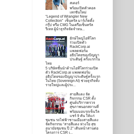
สเดอร์
พร้อมเปิดตัวคอล
เลกชันใหม่
“Legend of Wrangler New
Collection” เซ็นทรัล มาร์เก็ตติ้ง
กรุ๊ป หรือ CMG ในเครือเซ็นทรัล
รีเทล ผู้นำธุรกิจจัดจำหน...
ยักษ์ใหญ่ไอทีโลก
ร่วมเปิดตัว
RackCorp.ai
แพลตฟอร์ม
อธิปไตยของปัญญา
ประดิษฐ์ ครั้งแรกใน
ไทย
5 บริษัทชั้นนำด้านไอทีโลกร่วมเปิด
ตัว RackCorp.ai แพลตฟอร์ม
อธิปไตยของปัญญาประดิษฐ์ครั้งแรก
ในไทย (Sovereign AI) ช่วยธุรกิจทั้ง
รายใหญ่และผู้ประ...
สายสีแดง จัด
กิจกรรม CSR ตั้ง
ศูนย์บริการตรวจ
สุขภาพนอกสถานที่
พร้อมมอบรถเข็นวีล
แชร์ 9 คัน ให้แก่
ชุมชน รถไฟฟ้าชานเมืองสายสีแดง
จัดกิจกรรม “สายสีแดง ห่วงใย สุข
อนามัยชุมชน ปี 2” เดินหน้าสานต่อ
โครงการ CSR เ...