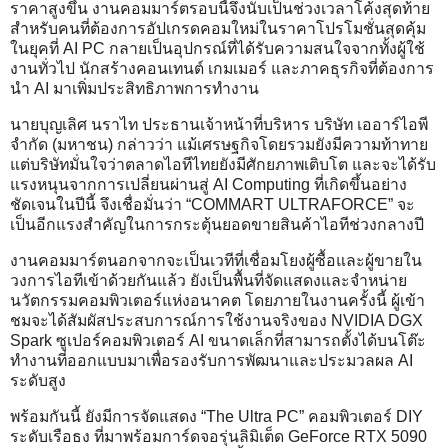
ราคาสูงขึ้น งานคอมมาร์ตรอบนี้จึงนับเป็นช่วงเวลาโค้งสุดท้าย
สำหรับคนที่ต้องการอัปเกรดคอมใหม่ในราคาโปรโมชั่นสุดคุ้ม
ในยุคที่ AI PC กลายเป็นอุปกรณ์ที่ได้รับความสนใจจากทั้งผู้ใช้
งานทั่วไป นักสร้างคอนเทนต์ เกมเมอร์ และภาคธุรกิจที่ต้องการ
นำ AI มาเพิ่มประสิทธิภาพการทำงาน
นายบุญเลิศ นราไท ประธานเจ้าหน้าที่บริหาร บริษัท เออาร์ไอพี
จำกัด (มหาชน) กล่าวว่า แม้เศรษฐกิจโดยรวมยังมีความท้าทาย
แต่บริษัทมั่นใจว่าตลาดไอทีไทยยังมีศักยภาพเติบโต และจะได้รับ
แรงหนุนจากการเปลี่ยนผ่านสู่ AI Computing ที่เกิดขึ้นอย่าง
ชัดเจนในปีนี้ จึงเชื่อมั่นว่า “COMMART ULTRAFORCE” จะ
เป็นอีกแรงสำคัญในการกระตุ้นยอดขายสินค้าไอทีช่วงกลางปี
งานคอมมาร์ตนอกจากจะเป็นเวทีที่เชื่อมโยงผู้ซื้อและผู้ขายใน
วงการไอทีเข้าด้วยกันแล้ว ยังเป็นพื้นที่จัดแสดงและจำหน่าย
นวัตกรรมคอมพิวเตอร์แห่งอนาคต โดยภายในงานครั้งนี้ ผู้เข้า
ชมจะได้สัมผัสประสบการณ์การใช้งานจริงของ NVIDIA DGX
Spark ซูเปอร์คอมพิวเตอร์ AI ขนาดเล็กที่สามารถตั้งได้บนโต๊ะ
ทำงานที่ออกแบบมาเพื่อรองรับการพัฒนาและประมวลผล AI
ระดับสูง
พร้อมกันนี้ ยังมีการจัดแสดง “The Ultra PC” คอมพิวเตอร์ DIY
ระดับเรือธง ที่มาพร้อมการ์ดจอรุ่นลิมิเต็ด GeForce RTX 5090