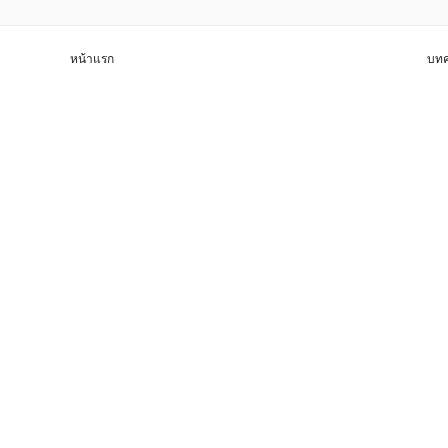
หน้าแรก
บทค