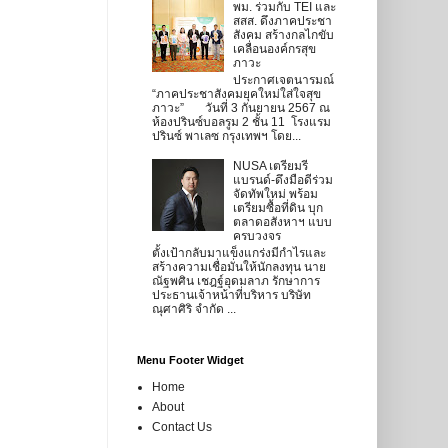
พม. ร่วมกับ TEI และ
สสส. ดึงภาคประชา
สังคม สร้างกลไกขับ
เคลื่อนองค์กรสุข
ภาวะ
ประกาศเจตนารมณ์
“ภาคประชาสังคมยุคใหม่ใส่ใจสุข
ภาวะ” วันที่ 3 กันยายน 2567 ณ
ห้องปรินซ์บอลรูม 2 ชั้น 11 โรงแรม
ปรินซ์ พาเลซ กรุงเทพฯ โดย...
NUSA เตรียมรี
แบรนด์-ดึงมือดีร่วม
จัดทัพใหม่ พร้อม
เตรียมซื้อที่ดิน บุก
ตลาดอสังหาฯ แบบ
ครบวงจร
ตั้งเป้ากลับมาแข็งแกร่งมีกำไรและ
สร้างความเชื่อมั่นให้นักลงทุน นาย
ณัฐพศิน เชฎฐ์อุดมลาภ รักษาการ
ประธานเจ้าหน้าที่บริหาร บริษัท
ณุศาศิริ จำกัด ...
Menu Footer Widget
Home
About
Contact Us