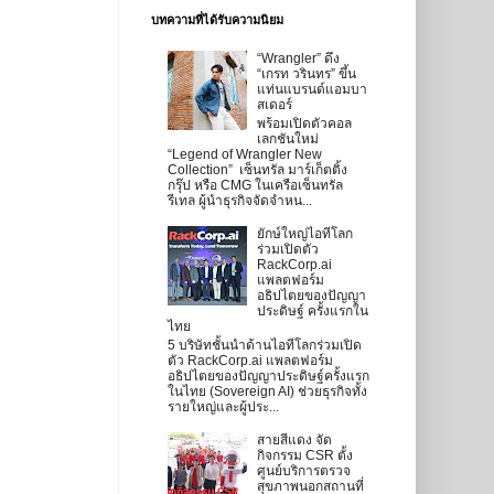
บทความที่ได้รับความนิยม
“Wrangler” ดึง
“เกรท วรินทร” ขึ้น
แท่นแบรนด์แอมบา
สเดอร์
พร้อมเปิดตัวคอล
เลกชันใหม่
“Legend of Wrangler New
Collection” เซ็นทรัล มาร์เก็ตติ้ง
กรุ๊ป หรือ CMG ในเครือเซ็นทรัล
รีเทล ผู้นำธุรกิจจัดจำหน...
ยักษ์ใหญ่ไอทีโลก
ร่วมเปิดตัว
RackCorp.ai
แพลตฟอร์ม
อธิปไตยของปัญญา
ประดิษฐ์ ครั้งแรกใน
ไทย
5 บริษัทชั้นนำด้านไอทีโลกร่วมเปิด
ตัว RackCorp.ai แพลตฟอร์ม
อธิปไตยของปัญญาประดิษฐ์ครั้งแรก
ในไทย (Sovereign AI) ช่วยธุรกิจทั้ง
รายใหญ่และผู้ประ...
สายสีแดง จัด
กิจกรรม CSR ตั้ง
ศูนย์บริการตรวจ
สุขภาพนอกสถานที่