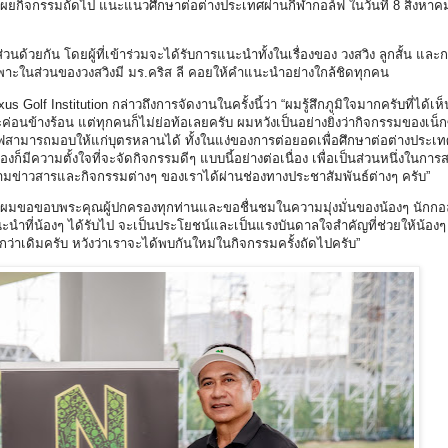
เผยกิจกรรมถัดไป แนะแนวศึกษาต่อต่างประเทศผ่านกีฬากอล์ฟ ในวันที่ 8 สิงหาค
 ส่วนด้วยกัน โดยผู้ที่เข้าร่วมจะได้รับการแนะนำทั้งในเรื่องของ วงสวิง ลูกสั้น และก
าะในส่วนของวงสวิงมี มร.คริส ลี คอยให้คำแนะนำอย่างใกล้ชิดทุกคน
s Golf Institution กล่าวถึงการจัดงานในครั้งนี้ว่า “ผมรู้สึกภูมิใจมากครับที่ได้เ
อนข้างร้อน แต่ทุกคนก็ไม่ย่อท้อเลยครับ ผมหวังเป็นอย่างยิ่งว่ากิจกรรมของเน็กซั
ล์ฟสามารถมอบให้แก่บุตรหลานได้ ทั้งในแง่ของการต่อยอดเพื่อศึกษาต่อต่างประเท
็มีความตั้งใจที่จะจัดกิจกรรมดีๆ แบบนี้อย่างต่อเนื่อง เพื่อเป็นส่วนหนึ่งในการ
่าวสารและกิจกรรมต่างๆ ของเราได้ผ่านช่องทางประชาสัมพันธ์ต่างๆ ครับ”
วว่า “ผมขอขอบพระคุณผู้ปกครองทุกท่านและขอชื่นชมในความมุ่งมั่นของน้องๆ นักก
นะนำที่น้องๆ ได้รับไป จะเป็นประโยชน์และเป็นแรงบันดาลใจสำคัญที่ช่วยให้น้อ
่าเดิมครับ หวังว่าเราจะได้พบกันใหม่ในกิจกรรมครั้งถัดไปครับ”