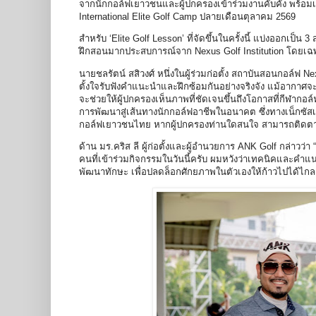
จากนักกอล์ฟเยาวชนและผู้ปกครองเข้าร่วมงานคับคั่ง พร้อม
International Elite Golf Camp ปลายเดือนตุลาคม 2569
สำหรับ ‘Elite Golf Lesson’ ที่จัดขึ้นในครั้งนี้ แบ่งออกเป็น 3
ฝึกสอนมากประสบการณ์จาก Nexus Golf Institution โดยเฉพ
นายชลรัตน์ สสิวงศ์ หนึ่งในผู้ร่วมก่อตั้ง สถาบันสอนกอล์ฟ Nexu
ตั้งใจรับฟังคำแนะนำและฝึกซ้อมกันอย่างจริงจัง แม้อากาศจะค่
จะช่วยให้ผู้ปกครองเห็นภาพที่ชัดเจนขึ้นถึงโอกาสที่กีฬากอ
การพัฒนาสู่เส้นทางนักกอล์ฟอาชีพในอนาคต ซึ่งทางเน็กซัสเองก
กอล์ฟเยาวชนไทย หากผู้ปกครองท่านใดสนใจ สามารถติดตามข
ด้าน มร.คริส ลี ผู้ก่อตั้งและผู้อำนวยการ ANK Golf กล่า
คนที่เข้าร่วมกิจกรรมในวันนี้ครับ ผมหวังว่าเทคนิคและคำแ
พัฒนาทักษะ เพื่อปลดล็อกศักยภาพในตัวเองให้ก้าวไปได้ไกลกว