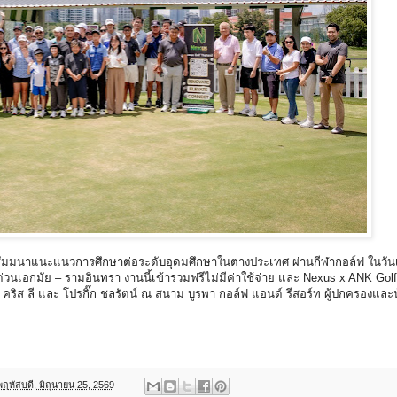
สัมมนาแนะแนวการศึกษาต่อระดับอุดมศึกษาในต่างประเทศ ผ่านกีฬากอล์ฟ ในวันเส
นเอกมัย – รามอินทรา งานนี้เข้าร่วมฟรีไม่มีค่าใช้จ่าย และ Nexus x ANK Golf 
, คริส ลี และ โปรกิ๊ก ชลรัตน์ ณ สนาม บูรพา กอล์ฟ แอนด์ รีสอร์ท ผู้ปกครองแล
พฤหัสบดี, มิถุนายน 25, 2569