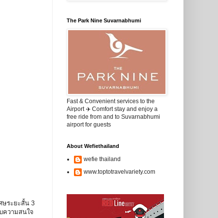
The Park Nine Suvarnabhumi
Fast & Convenient services to the
Airport ✈️ Comfort stay and enjoy a
free ride from and to Suvarnabhumi
airport for guests
About Wefiethailand
wefie thailand
www.toptotravelvariety.com
ศษระยะสั้น 3
้รับความสนใจ