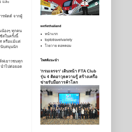
ม และ
ารพัตต์ จากผู้
wefiethailand
ห็นน้องๆ ทุกคน
หน้าแรก
สในครั้งนี้
toptotravelvariety
ศ หรือแม้แต่
โวยวาย ดอทคอม
สนับสนุนนัก
โพสต์แนะนำ
อล์ฟเยาวชนทุก
งๆ นำไปต่อยอด
'กรมเจรจา' เดินหน้า FTA Club
รุ่น 4 ติดอาวุธความรู้ สร้างเครือ
ข่ายรับมือการค้าโลก