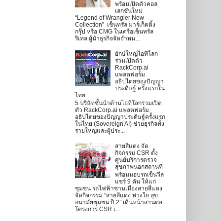
พร้อมเปิดตัวคอล
เลกชันใหม่
“Legend of Wrangler New
Collection” เซ็นทรัล มาร์เก็ตติ้ง
กรุ๊ป หรือ CMG ในเครือเซ็นทรัล
รีเทล ผู้นำธุรกิจจัดจำหน...
ยักษ์ใหญ่ไอทีโลก
ร่วมเปิดตัว
RackCorp.ai
แพลตฟอร์ม
อธิปไตยของปัญญา
ประดิษฐ์ ครั้งแรกใน
ไทย
5 บริษัทชั้นนำด้านไอทีโลกร่วมเปิด
ตัว RackCorp.ai แพลตฟอร์ม
อธิปไตยของปัญญาประดิษฐ์ครั้งแรก
ในไทย (Sovereign AI) ช่วยธุรกิจทั้ง
รายใหญ่และผู้ประ...
สายสีแดง จัด
กิจกรรม CSR ตั้ง
ศูนย์บริการตรวจ
สุขภาพนอกสถานที่
พร้อมมอบรถเข็นวีล
แชร์ 9 คัน ให้แก่
ชุมชน รถไฟฟ้าชานเมืองสายสีแดง
จัดกิจกรรม “สายสีแดง ห่วงใย สุข
อนามัยชุมชน ปี 2” เดินหน้าสานต่อ
โครงการ CSR เ...