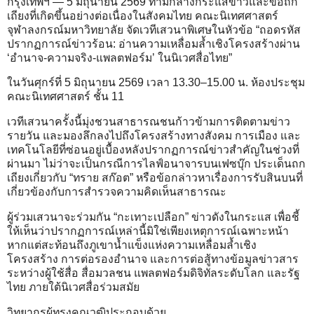
กรุงเทพฯ — 5 มิถุนายน 2569 ท่ามกลางกระแสข่าวและข้อถก
เถียงที่เกิดขึ้นอย่างต่อเนื่องในสังคมไทย คณะนิเทศศาสตร์
จุฬาลงกรณ์มหาวิทยาลัย จัดเวทีเสวนาพิเศษในหัวข้อ “ถอดรหัส
ปรากฏการณ์ข่าวร้อน: อ่านความเหลื่อมล้ำเชิงโครงสร้างผ่าน
‘อำนาจ-ความจริง-แพลตฟอร์ม’ ในนิเวศสื่อไทย”
ในวันศุกร์ที่ 5 มิถุนายน 2569 เวลา 13.30–15.00 น. ห้องประชุม
คณะนิเทศศาสตร์ ชั้น 11
เวทีเสวนาครั้งนี้มุ่งชวนสาธารณชนก้าวข้ามการติดตามข่าว
รายวัน และมองลึกลงไปถึงโครงสร้างทางสังคม การเมือง และ
เทคโนโลยีที่ซ่อนอยู่เบื้องหลังปรากฏการณ์ข่าวสำคัญในช่วงที่
ผ่านมา ไม่ว่าจะเป็นกรณีการไลฟ์อนาจารบนเฟซบุ๊ก ประเด็นถก
เถียงเกี่ยวกับ “ทราย สก๊อต” หรือข้อกล่าวหาเรื่องการรับสินบนที่
เกี่ยวข้องกับการสำรวจความคิดเห็นสาธารณะ
ผู้ร่วมเสวนาจะร่วมกัน “กะเทาะเปลือก” ข่าวดังในกระแส เพื่อชี้
ให้เห็นว่าปรากฏการณ์เหล่านี้มิใช่เพียงเหตุการณ์เฉพาะหน้า
หากแต่สะท้อนถึงภูเขาน้ำแข็งแห่งความเหลื่อมล้ำเชิง
โครงสร้าง การต่อรองอำนาจ และการต่อสู้ทางข้อมูลข่าวสาร
ระหว่างผู้ใช้สื่อ สื่อมวลชน แพลตฟอร์มดิจิทัลระดับโลก และรัฐ
ไทย ภายใต้นิเวศสื่อร่วมสมัย
วิทยากรผู้ทรงคุณวุฒิประกอบด้วย