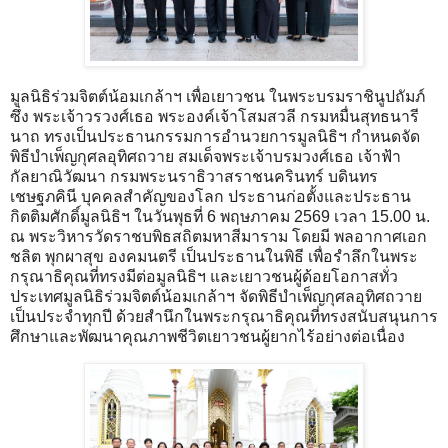
มูลนิธิร่วมจิตต์น้อมเกล้าฯ เพื่อเยาวชน ในพระบรมราชินูปถัมภ์
ซึ่ง พระเจ้าวรวงศ์เธอ พระองค์เจ้าโสมสวลี กรมหมื่นสุทธนารี
นาถ ทรงเป็นประธานกรรมการอำนวยการมูลนิธิฯ กำหนดจัด
พิธีบำเพ็ญกุศลอุทิศถวาย สมเด็จพระเจ้าบรมวงศ์เธอ เจ้าฟ้า
กัลยาณิวัฒนา กรมพระนราธิวาสราชนครินทร์ บดินทร
เชษฐภคินี บุคคลสำคัญของโลก ประธานก่อตั้งและประธาน
กิตติมศักดิ์มูลนิธิฯ ในวันพุธที่ 6 พฤษภาคม 2569 เวลา 15.00 น.
ณ พระวิหารวัดราชบพิธสถิตมหาสีมาราม โดยมี พลอากาศเอก
ชลิต พุกผาสุข องคมนตรี เป็นประธานในพิธี เพื่อรำลึกในพระ
กรุณาธิคุณที่ทรงมีต่อมูลนิธิฯ และเยาวชนผู้ด้อยโอกาสทั่ว
ประเทศมูลนิธิร่วมจิตต์น้อมเกล้าฯ จัดพิธีบำเพ็ญกุศลอุทิศถวาย
เป็นประจำทุกปี ด้วยสำนึกในพระกรุณาธิคุณที่ทรงสนับสนุนการ
ศึกษาและพัฒนาคุณภาพชีวิตเยาวชนผู้ยากไร้อย่างต่อเนื่อง