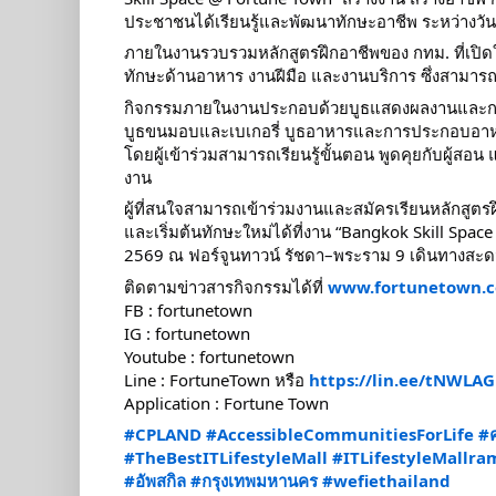
ประชาชนได้เรียนรู้และพัฒนาทักษะอาชีพ ระหว่างวัน
ภายในงานรวบรวมหลักสูตรฝึกอาชีพของ กทม. ที่เปิด
ทักษะด้านอาหาร งานฝีมือ และงานบริการ ซึ่งสามา
กิจกรรมภายในงานประกอบด้วยบูธแสดงผลงานและการ
บูธขนมอบและเบเกอรี่ บูธอาหารและการประกอบอาหาร
โดยผู้เข้าร่วมสามารถเรียนรู้ขั้นตอน พูดคุยกับผู
งาน
ผู้ที่สนใจสามารถเข้าร่วมงานและสมัครเรียนหลักสูตรฝึ
และเริ่มต้นทักษะใหม่ได้ที่งาน “Bangkok Skill Spac
2569 ณ ฟอร์จูนทาวน์ รัชดา–พระราม 9 เดินทางสะ
ติดตามข่าวสารกิจกรรมได้ที่
www.fortunetown.c
FB : fortunetown
IG : fortunetown
Youtube : fortunetown
Line : FortuneTown หรือ
https://lin.ee/tNWLAG
Application : Fortune Town
#CPLAND
#AccessibleCommunitiesForLife
#ค
#TheBestITLifestyleMall
#ITLifestyleMallra
#อัพสกิล
#กรุงเทพมหานคร
#wefiethailand