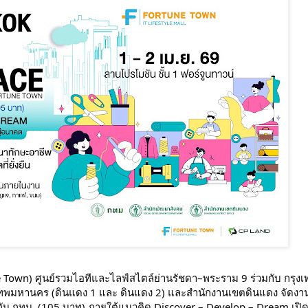
ne Town) ศูนย์รวมไอทีและไลฟ์สไตล์ย่านรัชดา–พระราม 9 ร่วมกับ กรุ
งเทพมหานคร (ดินแดง 1 และ ดินแดง 2) และสำนักงานเขตดินแดง จัดงา
กับ กทม. (105 บาท) ภายใต้แนวคิด Discover – Develop – Dream เปิดพื้