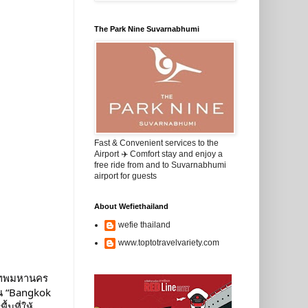
The Park Nine Suvarnabhumi
Fast & Convenient services to the
Airport ✈️ Comfort stay and enjoy a
free ride from and to Suvarnabhumi
airport for guests
About Wefiethailand
wefie thailand
www.toptotravelvariety.com
งเทพมหานคร
น “Bangkok
นที่ให้