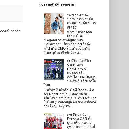
บทความที่ได้รับความนิยม
“Wrangler” ดึง
“เกรท วรินทร” ขึ้น
แท่นแบรนด์แอมบา
สเดอร์
วามที่เก่ากว่า
พร้อมเปิดตัวคอล
เลกชันใหม่
“Legend of Wrangler New
Collection” เซ็นทรัล มาร์เก็ตติ้ง
กรุ๊ป หรือ CMG ในเครือเซ็นทรัล
รีเทล ผู้นำธุรกิจจัดจำหน...
ยักษ์ใหญ่ไอทีโลก
ร่วมเปิดตัว
RackCorp.ai
แพลตฟอร์ม
อธิปไตยของปัญญา
ประดิษฐ์ ครั้งแรกใน
ไทย
5 บริษัทชั้นนำด้านไอทีโลกร่วมเปิด
ตัว RackCorp.ai แพลตฟอร์ม
อธิปไตยของปัญญาประดิษฐ์ครั้งแรก
ในไทย (Sovereign AI) ช่วยธุรกิจทั้ง
รายใหญ่และผู้ประ...
สายสีแดง จัด
กิจกรรม CSR ตั้ง
ศูนย์บริการตรวจ
สุขภาพนอกสถานที่