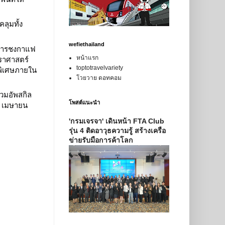
ลุมทั้ง
wefiethailand
ตการชงกาแฟ
ราศาสตร์
หน้าแรก
toptotravelvariety
ิพิเศษภายใน
โวยวาย ดอทคอม
่วมอัพสกิล
โพสต์แนะนำ
2 เมษายน
'กรมเจรจา' เดินหน้า FTA Club
รุ่น 4 ติดอาวุธความรู้ สร้างเครือ
ข่ายรับมือการค้าโลก