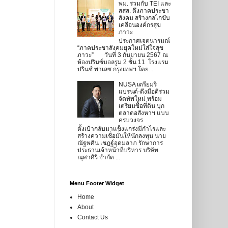
พม. ร่วมกับ TEI และ
สสส. ดึงภาคประชา
สังคม สร้างกลไกขับ
เคลื่อนองค์กรสุข
ภาวะ
ประกาศเจตนารมณ์
“ภาคประชาสังคมยุคใหม่ใส่ใจสุข
ภาวะ” วันที่ 3 กันยายน 2567 ณ
ห้องปรินซ์บอลรูม 2 ชั้น 11 โรงแรม
ปรินซ์ พาเลซ กรุงเทพฯ โดย...
NUSA เตรียมรี
แบรนด์-ดึงมือดีร่วม
จัดทัพใหม่ พร้อม
เตรียมซื้อที่ดิน บุก
ตลาดอสังหาฯ แบบ
ครบวงจร
ตั้งเป้ากลับมาแข็งแกร่งมีกำไรและ
สร้างความเชื่อมั่นให้นักลงทุน นาย
ณัฐพศิน เชฎฐ์อุดมลาภ รักษาการ
ประธานเจ้าหน้าที่บริหาร บริษัท
ณุศาศิริ จำกัด ...
Menu Footer Widget
Home
About
Contact Us