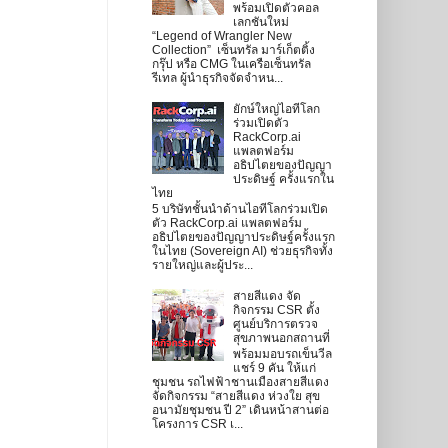
พร้อมเปิดตัวคอล
เลกชันใหม่
“Legend of Wrangler New
Collection” เซ็นทรัล มาร์เก็ตติ้ง
กรุ๊ป หรือ CMG ในเครือเซ็นทรัล
รีเทล ผู้นำธุรกิจจัดจำหน...
ยักษ์ใหญ่ไอทีโลก
ร่วมเปิดตัว
RackCorp.ai
แพลตฟอร์ม
อธิปไตยของปัญญา
ประดิษฐ์ ครั้งแรกใน
ไทย
5 บริษัทชั้นนำด้านไอทีโลกร่วมเปิด
ตัว RackCorp.ai แพลตฟอร์ม
อธิปไตยของปัญญาประดิษฐ์ครั้งแรก
ในไทย (Sovereign AI) ช่วยธุรกิจทั้ง
รายใหญ่และผู้ประ...
สายสีแดง จัด
กิจกรรม CSR ตั้ง
ศูนย์บริการตรวจ
สุขภาพนอกสถานที่
พร้อมมอบรถเข็นวีล
แชร์ 9 คัน ให้แก่
ชุมชน รถไฟฟ้าชานเมืองสายสีแดง
จัดกิจกรรม “สายสีแดง ห่วงใย สุข
อนามัยชุมชน ปี 2” เดินหน้าสานต่อ
โครงการ CSR เ...