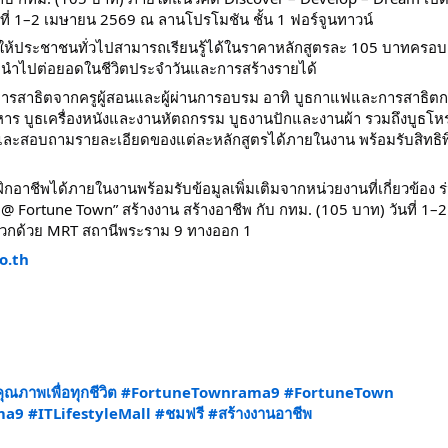
ที่ 1–2 เมษายน 2569 ณ ลานโปรโมชัน ชั้น 1 ฟอร์จูนทาวน์
ให้ประชาชนทั่วไปสามารถเรียนรู้ได้ในราคาหลักสูตรละ 105 บาทครอบค
รถนำไปต่อยอดในชีวิตประจำวันและการสร้างรายได้
สาธิตจากครูผู้สอนและผู้ผ่านการอบรม อาทิ บูธกาแฟและการสาธิ
 บูธเครื่องหนังและงานหัตถกรรม บูธงานปักและงานผ้า รวมถึงบูธโห
้สอน และสอบถามรายละเอียดของแต่ละหลักสูตรได้ภายในงาน พร้อมรับสิทธ
กอาชีพได้ภายในงานพร้อมรับข้อมูลเพิ่มเติมจากหน่วยงานที่เกี่ยวข้อง ร
e @ Fortune Town” สร้างงาน สร้างอาชีพ กับ กทม. (105 บาท) วันที่ 1–
ดวกด้วย MRT สถานีพระราม 9 ทางออก 1
o.th
ุณภาพเพื่อทุกชีวิต
#FortuneTownrama9
#FortuneTown
ma9
#ITLifestyleMall
#ชมฟรี
#สร้างงานอาชีพ