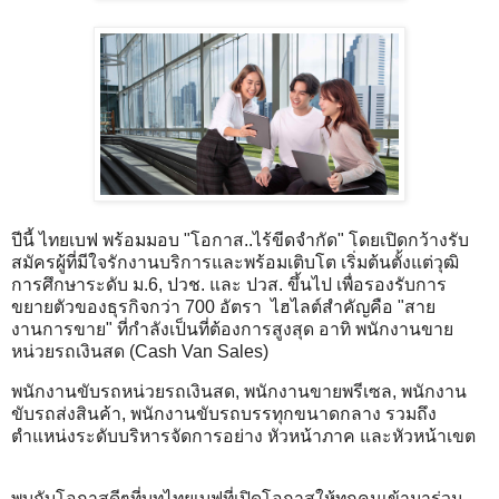
ปีนี้ ไทยเบฟ พร้อมมอบ "โอกาส..ไร้ขีดจำกัด" โดยเปิดกว้างรับ
สมัครผู้ที่มีใจรักงานบริการและพร้อมเติบโต เริ่มต้นตั้งแต่วุฒิ
การศึกษาระดับ ม.6, ปวช. และ ปวส. ขึ้นไป เพื่อรองรับการ
ขยายตัวของธุรกิจกว่า 700 อัตรา ไฮไลต์สำคัญคือ "สาย
งานการขาย" ที่กำลังเป็นที่ต้องการสูงสุด อาทิ พนักงานขาย
หน่วยรถเงินสด (Cash Van Sales)
พนักงานขับรถหน่วยรถเงินสด, พนักงานขายพรีเซล, พนักงาน
ขับรถส่งสินค้า, พนักงานขับรถบรรทุกขนาดกลาง รวมถึง
ตำแหน่งระดับบริหารจัดการอย่าง หัวหน้าภาค และหัวหน้าเขต
พบกับโอกาสดีๆที่บูทไทยเบฟที่เปิดโอกาสให้ทุกคนเข้ามาร่วม