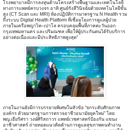
โรงพยาบาลมีการลงทุนด้านโครงสร้างพื้นฐานและเทคโนโลยี
ทางการแพทย์ครบวงจร อาทิ ศูนย์รังสีวินิจฉัยด้วยเทคโนโลยีขั้น
สูง (CT Scan และ MRI) ห้องปฏิบัติการมาตรฐาน N Health รวม
ถึงระบบ Digital Health Platform ที่เชื่อมโยงการดูแลผู้ป่วย
ภายในเครือพญาไท–เปาโล ครอบคลุมพื้นที่ภาคตะวันออก
กรุงเทพมหานคร และปริมณฑล เพื่อให้ผู้ประกันตนได้รับบริการ
อย่างต่อเนื่องและมีประสิทธิภาพสูงสุด”
ภายในงานยังมีการบรรยายพิเศษในหัวข้อ “ยกระดับศักยภาพ
องค์กร ด้วยมาตรฐานการตรวจอาชีวอนามัยยุคใหม่” โดย
พญ.เธียริศรา วงษ์ศิริสถาวร แพทย์เวชศาสตร์ป้องกัน แขนง
อาชีวศาสตร์ ถ่ายทอดแนวคิดด้านการดูแลสุขภาพคนทำงาน