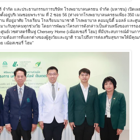
ร์ จำกัด และประธานกรรมการบริษัท โรงพยาบาลนครธน จำกัด (มหาชน) เปิดเผย
8 ซึ่งตั้งอยู่บริเวณซอยพระราม ที่ 2 ซอย 56 (ห่างจากโรงพยาบาลนครธนเพียง 350 เ
บ้าน ที่อยู่อาศัย โรงเรียน โรงเรียนนานาชาติ โรงพยาบาล คอมมูนิตี้ มอลล์ และศูน
ที่เหมาะกับทุกคนทุกช่วงวัย โดยการพัฒนาโครงการดังกล่าวเป็นส่วนหนึ่งของการรองรั
ะศูนย์เวชศาสตร์ฟื้นฟู Chersery Home (เฌ้อสเซอรี่ โฮม) ที่มีประสบการณ์ด้านการด
วามต้องการที่แตกต่างของผู้สูงวัยและญาติ รวมไปถึงการส่งเสริมสุขภาพให้มีคุณภา
าย เฌ้อสเซอรี่ โฮม”