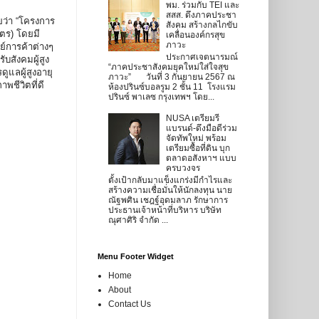
พม. ร่วมกับ TEI และ
สสส. ดึงภาคประชา
ว่า “โครงการ
สังคม สร้างกลไกขับ
มตร) โดยมี
เคลื่อนองค์กรสุข
ภาวะ
ย์การค้าต่างๆ
ประกาศเจตนารมณ์
บสังคมผู้สูง
“ภาคประชาสังคมยุคใหม่ใส่ใจสุข
ูแลผู้สูงอายุ
ภาวะ” วันที่ 3 กันยายน 2567 ณ
พชีวิตที่ดี
ห้องปรินซ์บอลรูม 2 ชั้น 11 โรงแรม
ปรินซ์ พาเลซ กรุงเทพฯ โดย...
NUSA เตรียมรี
แบรนด์-ดึงมือดีร่วม
จัดทัพใหม่ พร้อม
เตรียมซื้อที่ดิน บุก
ตลาดอสังหาฯ แบบ
ครบวงจร
ตั้งเป้ากลับมาแข็งแกร่งมีกำไรและ
สร้างความเชื่อมั่นให้นักลงทุน นาย
ณัฐพศิน เชฎฐ์อุดมลาภ รักษาการ
ประธานเจ้าหน้าที่บริหาร บริษัท
ณุศาศิริ จำกัด ...
Menu Footer Widget
Home
About
Contact Us