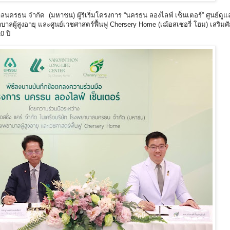
ลนครธน จำกัด (มหาชน) ผู้ริเริ่มโครงการ “นครธน ลองไลฟ์ เซ็นเตอร์” ศูนย์ดูแลผ
บาลผู้สูงอายุ และศูนย์เวชศาสตร์ฟื้นฟู Chersery Home (เฌ้อสเซอรี่ โฮม) เสริม
0 ปี