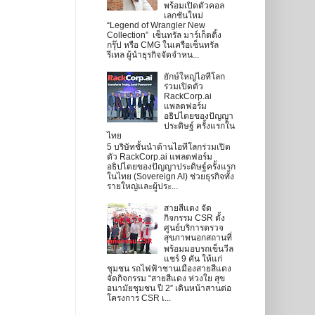
พร้อมเปิดตัวคอล
เลกชันใหม่
“Legend of Wrangler New
Collection” เซ็นทรัล มาร์เก็ตติ้ง
กรุ๊ป หรือ CMG ในเครือเซ็นทรัล
รีเทล ผู้นำธุรกิจจัดจำหน...
ยักษ์ใหญ่ไอทีโลก
ร่วมเปิดตัว
RackCorp.ai
แพลตฟอร์ม
อธิปไตยของปัญญา
ประดิษฐ์ ครั้งแรกใน
ไทย
5 บริษัทชั้นนำด้านไอทีโลกร่วมเปิด
ตัว RackCorp.ai แพลตฟอร์ม
อธิปไตยของปัญญาประดิษฐ์ครั้งแรก
ในไทย (Sovereign AI) ช่วยธุรกิจทั้ง
รายใหญ่และผู้ประ...
สายสีแดง จัด
กิจกรรม CSR ตั้ง
ศูนย์บริการตรวจ
สุขภาพนอกสถานที่
พร้อมมอบรถเข็นวีล
แชร์ 9 คัน ให้แก่
ชุมชน รถไฟฟ้าชานเมืองสายสีแดง
จัดกิจกรรม “สายสีแดง ห่วงใย สุข
อนามัยชุมชน ปี 2” เดินหน้าสานต่อ
โครงการ CSR เ...