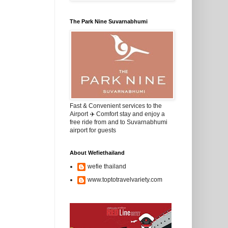
The Park Nine Suvarnabhumi
Fast & Convenient services to the
Airport ✈️ Comfort stay and enjoy a
free ride from and to Suvarnabhumi
airport for guests
About Wefiethailand
wefie thailand
www.toptotravelvariety.com