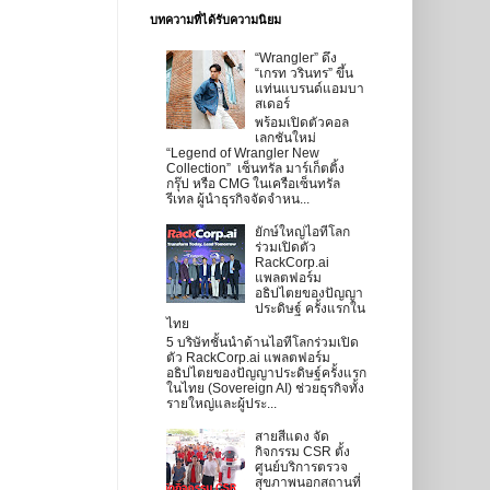
บทความที่ได้รับความนิยม
“Wrangler” ดึง
“เกรท วรินทร” ขึ้น
แท่นแบรนด์แอมบา
สเดอร์
พร้อมเปิดตัวคอล
เลกชันใหม่
“Legend of Wrangler New
Collection” เซ็นทรัล มาร์เก็ตติ้ง
กรุ๊ป หรือ CMG ในเครือเซ็นทรัล
รีเทล ผู้นำธุรกิจจัดจำหน...
ยักษ์ใหญ่ไอทีโลก
ร่วมเปิดตัว
RackCorp.ai
แพลตฟอร์ม
อธิปไตยของปัญญา
ประดิษฐ์ ครั้งแรกใน
ไทย
5 บริษัทชั้นนำด้านไอทีโลกร่วมเปิด
ตัว RackCorp.ai แพลตฟอร์ม
อธิปไตยของปัญญาประดิษฐ์ครั้งแรก
ในไทย (Sovereign AI) ช่วยธุรกิจทั้ง
รายใหญ่และผู้ประ...
สายสีแดง จัด
กิจกรรม CSR ตั้ง
ศูนย์บริการตรวจ
สุขภาพนอกสถานที่