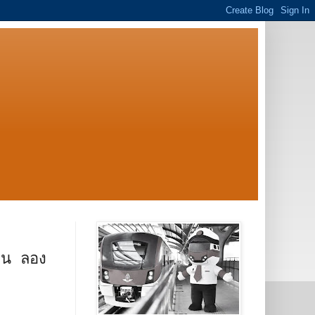
ธน ลอง