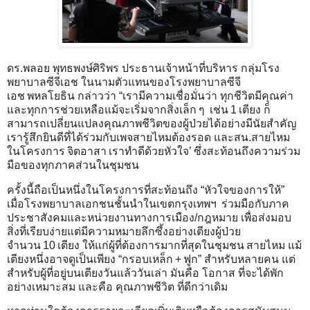
ดร.พลอย พุทธพงษ์ศิริพร ประธานเจ้าหน้าที่บริหาร กลุ่มโรง
พยาบาลซีจีเอช ในนามตัวแทนของโรงพยาบาลซีจี
เอช พหลโยธิน กล่าวว่า “เรามีความเชื่อมั่นว่า ทุกชีวิตมีคุณค่า
และทุกการช่วยเหลือแม้จะเริ่มจากสิ่งเล็ก ๆ เช่น 1 เตียง ก็
สามารถเปลี่ยนแปลงคุณภาพชีวิตของผู้ป่วยได้อย่างมีนัยสำคัญ
เรารู้สึกยินดีที่ได้ร่วมกับเพจสายไหมต้องรอด และสน.สายไหม
ในโครงการ จิตอาสา เราทำดีด้วยหัวใจ’ ซึ่งสะท้อนถึงความร่วม
มือของทุกภาคส่วนในชุมชน
ครั้งนี้ถือเป็นหนึ่งในโครงการที่สะท้อนถึง “หัวใจของการให้”
เมื่อโรงพยาบาลเอกชนชั้นนำในเขตกรุงเทพฯ ร่วมมือกับภาค
ประชาสังคมและหน่วยงานทางการเมือง/กฎหมาย เพื่อส่งมอบ
สิ่งที่เรียบง่ายแต่มีความหมายลึกซึ้งอย่างเตียงผู้ป่วย
จำนวน 10 เตียง ให้แก่ผู้ที่ต้องการมากที่สุดในชุมชน สายไหม แม้
เตียงหนึ่งอาจดูเป็นเพียง “กรอบเหล็ก + ฟูก” สำหรับหลายคน แต่
สำหรับผู้ที่อยู่บนเตียงวันแล้ววันเล่า มันคือ โอกาส ที่จะได้พัก
อย่างเหมาะสม และคือ คุณภาพชีวิต ที่ดีกว่าเดิม