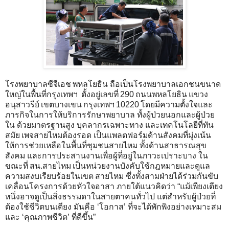
โรงพยาบาลซีจีเอช พหลโยธิน ถือเป็นโรงพยาบาลเอกชนขนาด
ใหญ่ในพื้นที่กรุงเทพฯ ตั้งอยู่เลขที่ 290 ถนนพหลโยธิน แขวง
อนุสาวรีย์ เขตบางเขน กรุงเทพฯ 10220 โดยมีความตั้งใจและ
ภารกิจในการให้บริการรักษาพยาบาล ทั้งผู้ป่วยนอกและผู้ป่วย
ใน ด้วยมาตรฐานสูง บุคลากรเฉพาะทาง และเทคโนโลยีที่ทัน
สมัย เพจสายไหมต้องรอด เป็นแพลตฟอร์มด้านสังคมที่มุ่งเน้น
ให้การช่วยเหลือในพื้นที่ชุมชนสายไหม ทั้งด้านสาธารณสุข
สังคม และการประสานงานเพื่อผู้ที่อยู่ในภาวะเปราะบาง ใน
ขณะที่ สน.สายไหม เป็นหน่วยงานบังคับใช้กฎหมายและดูแล
ความสงบเรียบร้อยในเขต สายไหม ซึ่งทั้งสามฝ่ายได้ร่วมกันขับ
เคลื่อนโครงการด้วยหัวใจอาสา ภายใต้แนวคิดว่า “แม้เพียงเตียง
หนึ่งอาจดูเป็นสิ่งธรรมดาในสายตาคนทั่วไป แต่สำหรับผู้ป่วยที่
ต้องใช้ชีวิตบนเตียง มันคือ ‘โอกาส’ ที่จะได้พักพิงอย่างเหมาะสม
และ ‘คุณภาพชีวิต’ ที่ดีขึ้น”