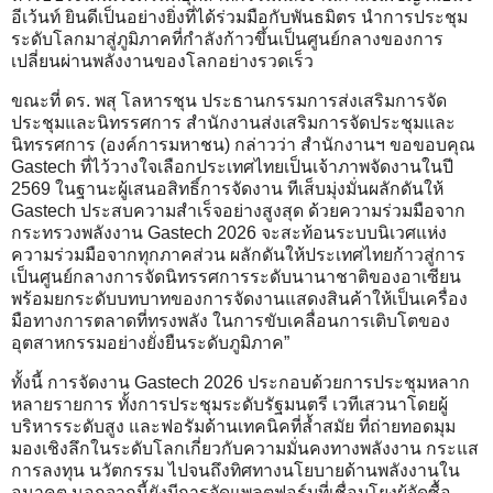
อีเว้นท์ ยินดีเป็นอย่างยิ่งที่ได้ร่วมมือกับพันธมิตร นำการประชุม
ระดับโลกมาสู่ภูมิภาคที่กำลังก้าวขึ้นเป็นศูนย์กลางของการ
เปลี่ยนผ่านพลังงานของโลกอย่างรวดเร็ว
ขณะที่ ดร. พสุ โลหารชุน ประธานกรรมการส่งเสริมการจัด
ประชุมและนิทรรศการ สำนักงานส่งเสริมการจัดประชุมและ
นิทรรศการ (องค์การมหาชน) กล่าวว่า สำนักงานฯ ขอขอบคุณ
Gastech ที่ไว้วางใจเลือกประเทศไทยเป็นเจ้าภาพจัดงานในปี
2569 ในฐานะผู้เสนอสิทธิ์การจัดงาน ทีเส็บมุ่งมั่นผลักดันให้
Gastech ประสบความสำเร็จอย่างสูงสุด ด้วยความร่วมมือจาก
กระทรวงพลังงาน Gastech 2026 จะสะท้อนระบบนิเวศแห่ง
ความร่วมมือจากทุกภาคส่วน ผลักดันให้ประเทศไทยก้าวสู่การ
เป็นศูนย์กลางการจัดนิทรรศการระดับนานาชาติของอาเซียน
พร้อมยกระดับบทบาทของการจัดงานแสดงสินค้าให้เป็นเครื่อง
มือทางการตลาดที่ทรงพลัง ในการขับเคลื่อนการเติบโตของ
อุตสาหกรรมอย่างยั่งยืนระดับภูมิภาค”
ทั้งนี้ การจัดงาน Gastech 2026 ประกอบด้วยการประชุมหลาก
หลายรายการ ทั้งการประชุมระดับรัฐมนตรี เวทีเสวนาโดยผู้
บริหารระดับสูง และฟอรัมด้านเทคนิคที่ล้ำสมัย ที่ถ่ายทอดมุม
มองเชิงลึกในระดับโลกเกี่ยวกับความมั่นคงทางพลังงาน กระแส
การลงทุน นวัตกรรม ไปจนถึงทิศทางนโยบายด้านพลังงานใน
อนาคต นอกจากนี้ยังมีการจัดแพลตฟอร์มที่เชื่อมโยงผู้จัดซื้อ