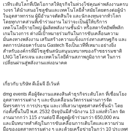
เวทีระดับโลกที่เปิดโอกาสให้ธุรกิจในห่วงโซ่คุณค่าพลังงานครบ
วงจร ได้นำเสนอโซลูชันและเทคโนโลยีล้ำสมัยโดยตรงต่อผู้นำ
ในอุตสาหกรรม ผู้มีอำนาจตัดสินใจ และนักลงทุนจากทั่วโลก
โดยทุกภาคส่วนที่เข้าร่วมงาน ไม่ว่าจะเป็นผู้ให้บริการ
เทคโนโลยีรายใหญ่ ผู้ผลิตพลังงานชั้นนำ หรือสตาร์ทอัพที่พลิก
เกมในวงการ ต่างมีเป้าหมายร่วมกันในการขับเคลื่อนความ
มั่นคงทางพลังงาน เสริมสร้างความแข็งแกร่งทางเศรษฐกิจ และ
ลดการปล่อยคาร์บอน Gastech จึงเป็นเวทีที่เหมาะอย่างยิ่ง
สำหรับองค์กรที่มีโซลูชันสนับสนุนบทบาทของก๊าซธรรมชาติ
LNG ไฮโดรเจน และเทคโนโลยีด้านสภาพภูมิอากาศ ในการ
เปลี่ยนผ่านสู่พลังงานแห่งอนาคต
เกี่ยวกับ บริษัท ดีเอ็มจี อีเว้นท์
dmg events คือผู้จัดงานแสดงสินค้าธุรกิจระดับโลก ที่เชื่อมโยง
อุตสาหกรรมต่าง ๆ และขับเคลื่อนนวัตกรรมผ่านการจัด
นิทรรศการ การประชุม และเวทีเสวนายุทธศาสตร์ชั้นนำ โดย
ก่อตั้งขึ้นในปี พ.ศ. 2532 ปัจจุบันมีสำนักงาน 13 แห่งทั่วโลก จัด
งานมากกว่า 115 งานต่อปี ดึงดูดผู้เข้าร่วมกว่า 650,000 คน
และมีบทบาทสำคัญในการขับเคลื่อนการเติบโตและความร่วม
มือของอุตสาหกรรมต่าง ๆ และด้วยเครือข่ายในกว่า 10 ประเทศ