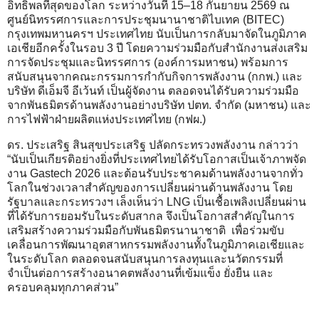
อิทธิพลที่สุดของโลก ระหว่างวันที่ 15–18 กันยายน 2569 ณ
ศูนย์นิทรรศการและการประชุมนานาชาติไบเทค (BITEC)
กรุงเทพมหานครฯ ประเทศไทย นับเป็นการกลับมาจัดในภูมิภาค
เอเชียอีกครั้งในรอบ 3 ปี โดยความร่วมมือกับสำนักงานส่งเสริม
การจัดประชุมและนิทรรศการ (องค์การมหาชน) พร้อมการ
สนับสนุนจากคณะกรรมการกำกับกิจการพลังงาน (กกพ.) และ
บริษัท ดีเอ็มจี อีเว้นท์ เป็นผู้จัดงาน ตลอดจนได้รับความร่วมมือ
จากพันธมิตรด้านพลังงานอย่างบริษัท ปตท. จำกัด (มหาชน) และ
การไฟฟ้าฝ่ายผลิตแห่งประเทศไทย (กฟผ.)
ดร. ประเสริฐ สินสุขประเสริฐ ปลัดกระทรวงพลังงาน กล่าวว่า
“นับเป็นเกียรติอย่างยิ่งที่ประเทศไทยได้รับโอกาสเป็นเจ้าภาพจัด
งาน Gastech 2026 และต้อนรับประชาคมด้านพลังงานจากทั่ว
โลกในช่วงเวลาสำคัญของการเปลี่ยนผ่านด้านพลังงาน โดย
รัฐบาลและกระทรวงฯ เล็งเห็นว่า LNG เป็นเชื้อเพลิงเปลี่ยนผ่าน
ที่ได้รับการยอมรับในระดับสากล จึงเป็นโอกาสสำคัญในการ
เสริมสร้างความร่วมมือกับพันธมิตรนานาชาติ เพื่อร่วมขับ
เคลื่อนการพัฒนาอุตสาหกรรมพลังงานทั้งในภูมิภาคเอเชียและ
ในระดับโลก ตลอดจนสนับสนุนการลงทุนและนวัตกรรมที่
จำเป็นต่อการสร้างอนาคตพลังงานที่เข้มแข็ง ยั่งยืน และ
ครอบคลุมทุกภาคส่วน”