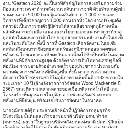
งาน ‘Gastech 2026’ จะเป็นเวทีสำคัญในการส่งเสริมความร่วม
มือและการเจรจาด้านพลังงานระดับนานาชาติ ด้วยจำนวนผู้เข้า
ร่วมงานกว่า 50,000 คน ผู้แสดงสินค้ากว่า 1,000 ราย และ
วิทยากรที่เชี่ยวชาญกว่า 1,000 ท่านจากทั่วโลก งานประชุมดัง
กล่าวยังเป็นการรวมตัวผู้มีส่วนได้ส่วนเสียจากทุกภูมิภาคเพื่อ
ผลักดันความร่วมมือ เสนอแนะนโยบายและแนวทางการก้าวสู่
ยุคสมัยใหม่แห่งการเติบโตของอุตสาหกรรมพลังงานทั้งในเอเชีย
และในระดับโลก ทั้งนี้ การที่ Gastech เลือกจัดงานในเอเชีย
สะท้อนถึงบทบาทเชิงยุทธศาสตร์ของภูมิภาคต่ออนาคตของ
พลังงาน โดยเฉพาะเอเชียตะวันออกเฉียงใต้ซึ่งเป็นหนึ่งในตลาด
พลังงานที่มีศักยภาพสูงสุด ด้วยอัตราการเติบโตทางเศรษฐกิจที่
ต่อเนื่อง การขยายตัวอย่างรวดเร็วของประชากร ประกอบกับ
ความต้องการพลังงานที่เพิ่มสูงขึ้น ทั้งนี้ คาดการณ์ว่าความ
ต้องการใช้ก๊าซธรรมชาติในภูมิภาคจะเพิ่มขึ้นถึง 182% ภายใน
ระยะเวลา 10 ปี (อ้างอิงจากการวิจัยของ Wood Mackenzie ปี
2567) ขณะที่ความหลากหลายของเชื้อเพลิง เทคโนโลยี และ
โครงสร้างพื้นฐานภายในภูมิภาค จะช่วยเสริมสร้างระบบ
พลังงานที่ยืดหยุ่น พร้อมรองรับการพัฒนาในอนาคต
นายวุฒิกร สติฐิต ประธานเจ้าหน้าที่ปฏิบัติการกลุ่มธุรกิจ
ปิโตรเลียมขั้นต้นและก๊าซธรรมชาติ บริษัท ปตท. จำกัด
(มหาชน) เผยว่า “ในฐานะบริษัทพลังงานแห่งชาติ ปตท. รู้สึกเป็น
เกียรติอย่างยิ่งที่ได้ร่วมเป็นพันธมิตรของการจัดงาน Gastech