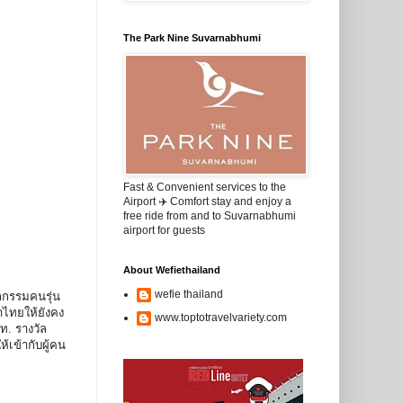
The Park Nine Suvarnabhumi
Fast & Convenient services to the
Airport ✈️ Comfort stay and enjoy a
free ride from and to Suvarnabhumi
airport for guests
About Wefiethailand
wefie thailand
ถกรรมคนรุ่น
าไทยให้ยังคง
www.toptotravelvariety.com
ท. รางวัล
เข้ากับผู้คน