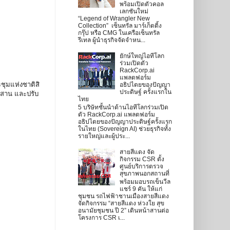
พร้อมเปิดตัวคอล
เลกชันใหม่
“Legend of Wrangler New
Collection” เซ็นทรัล มาร์เก็ตติ้ง
กรุ๊ป หรือ CMG ในเครือเซ็นทรัล
รีเทล ผู้นำธุรกิจจัดจำหน...
ยักษ์ใหญ่ไอทีโลก
ร่วมเปิดตัว
RackCorp.ai
แพลตฟอร์ม
ชุมแห่งชาติสิ
อธิปไตยของปัญญา
ประดิษฐ์ ครั้งแรกใน
สืบสาน และปรับ
ไทย
5 บริษัทชั้นนำด้านไอทีโลกร่วมเปิด
ตัว RackCorp.ai แพลตฟอร์ม
อธิปไตยของปัญญาประดิษฐ์ครั้งแรก
ในไทย (Sovereign AI) ช่วยธุรกิจทั้ง
รายใหญ่และผู้ประ...
สายสีแดง จัด
กิจกรรม CSR ตั้ง
ศูนย์บริการตรวจ
สุขภาพนอกสถานที่
พร้อมมอบรถเข็นวีล
แชร์ 9 คัน ให้แก่
ชุมชน รถไฟฟ้าชานเมืองสายสีแดง
จัดกิจกรรม “สายสีแดง ห่วงใย สุข
อนามัยชุมชน ปี 2” เดินหน้าสานต่อ
โครงการ CSR เ...