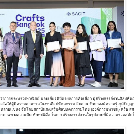
รีว่าการกระทรวงพาณิชย์ มอบเกียรติบัตรผลการคัดเลือก ผู้สร้างสรรค์งานศิลปหัต
าลใจให้ผู้มีความสามารถในงานศิลปหัตถกรรม สืบสาน รักษาองค์ความรู้ ภูมิปัญญ
นจากหลายแขนง จัดโดยสถาบันส่งเสริมศิลปหัตถกรรมไทย (องค์การมหาชน) หรือ สศ
ักยภาพทางความคิด ทักษะฝีมือ ในการสร้างสรรค์งานในรูปแบบที่มีความร่วมสมัยให้