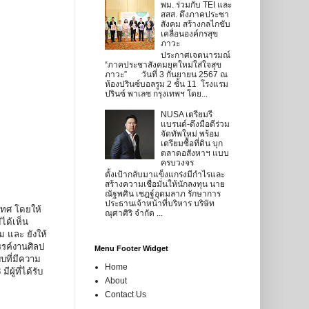
พม. ร่วมกับ TEI และ
สสส. ดึงภาคประชา
สังคม สร้างกลไกขับ
เคลื่อนองค์กรสุข
ภาวะ
ประกาศเจตนารมณ์
“ภาคประชาสังคมยุคใหม่ใส่ใจสุข
ภาวะ” วันที่ 3 กันยายน 2567 ณ
ห้องปรินซ์บอลรูม 2 ชั้น 11 โรงแรม
ปรินซ์ พาเลซ กรุงเทพฯ โดย...
NUSA เตรียมรี
แบรนด์-ดึงมือดีร่วม
จัดทัพใหม่ พร้อม
เตรียมซื้อที่ดิน บุก
ตลาดอสังหาฯ แบบ
ครบวงจร
ตั้งเป้ากลับมาแข็งแกร่งมีกำไรและ
สร้างความเชื่อมั่นให้นักลงทุน นาย
ณัฐพศิน เชฎฐ์อุดมลาภ รักษาการ
ประธานเจ้าหน้าที่บริหาร บริษัท
เทศ โดยให้
ณุศาศิริ จำกัด ...
่ได้เห็น
 และ ยังให้
รรค์งานศิลป
Menu Footer Widget
บที่มีความ
Home
ผู้ที่ได้รับ
About
Contact Us