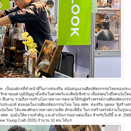
. เป็นองค์กรที่ทำหน้าที่ในการส่งเสริม สนับสนุนงานศิลปหัตถกรรมไทยของประ
รักษาคุณค่าภูมิปัญญาดั้งเดิมในศาสตร์และศิลป์เชิงช่าง เพื่อส่งต่อไปถึงคนรุ่นใหม
า สืบสาน รวมถึงการสร้างโอกาสทางการตลาดให้กับผู้สร้างสรรค์งานศิลปหัตถกรรม
าปรับประยุกต์ ต่อยอดในงานศิลปหัตถกรรมไทย โดย สศท. ส่งเสริม บุคคล “ผู้สร้างส
คนรุ่นใหม่ ได้แสดงศักยภาพทางความคิด ทักษะฝีมือ ในการสร้างสรรค์งานในรูปแบ
สศท. มุ่งมั่นให้ความสําคัญ และดําเนินการอย่างต่อเนื่อง สำหรับในปีนี้ พ.ศ. 2568 มี
(New Young Craft 2025) จำนวน 10 คน ได้แก่