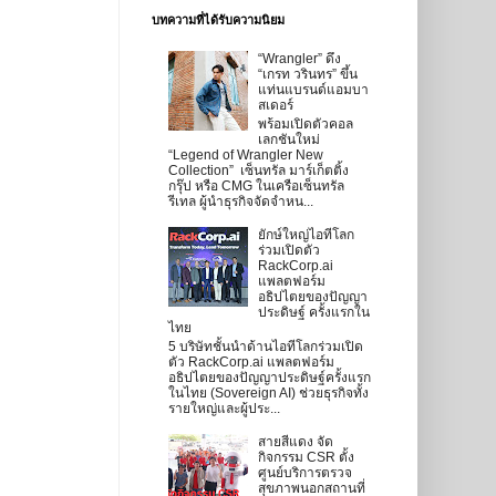
บทความที่ได้รับความนิยม
“Wrangler” ดึง
“เกรท วรินทร” ขึ้น
แท่นแบรนด์แอมบา
สเดอร์
พร้อมเปิดตัวคอล
เลกชันใหม่
“Legend of Wrangler New
Collection” เซ็นทรัล มาร์เก็ตติ้ง
กรุ๊ป หรือ CMG ในเครือเซ็นทรัล
รีเทล ผู้นำธุรกิจจัดจำหน...
ยักษ์ใหญ่ไอทีโลก
ร่วมเปิดตัว
RackCorp.ai
แพลตฟอร์ม
อธิปไตยของปัญญา
ประดิษฐ์ ครั้งแรกใน
ไทย
5 บริษัทชั้นนำด้านไอทีโลกร่วมเปิด
ตัว RackCorp.ai แพลตฟอร์ม
อธิปไตยของปัญญาประดิษฐ์ครั้งแรก
ในไทย (Sovereign AI) ช่วยธุรกิจทั้ง
รายใหญ่และผู้ประ...
สายสีแดง จัด
กิจกรรม CSR ตั้ง
ศูนย์บริการตรวจ
สุขภาพนอกสถานที่