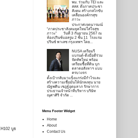
พม. ร่วมกับ TEI และ
สสส. ดึงภาคประชา
สังคม สร้างกลไกขับ
เคลื่อนองค์กรสุข
ภาวะ
ประกาศเจตนารมณ์
“ภาคประชาสังคมยุคใหม่ใส่ใจสุข
ภาวะ” วันที่ 3 กันยายน 2567 ณ
ห้องปรินซ์บอลรูม 2 ชั้น 11 โรงแรม
ปรินซ์ พาเลซ กรุงเทพฯ โดย...
NUSA เตรียมรี
แบรนด์-ดึงมือดีร่วม
จัดทัพใหม่ พร้อม
เตรียมซื้อที่ดิน บุก
ตลาดอสังหาฯ แบบ
ครบวงจร
ตั้งเป้ากลับมาแข็งแกร่งมีกำไรและ
สร้างความเชื่อมั่นให้นักลงทุน นาย
ณัฐพศิน เชฎฐ์อุดมลาภ รักษาการ
ประธานเจ้าหน้าที่บริหาร บริษัท
ณุศาศิริ จำกัด ...
Menu Footer Widget
Home
About
EH102 บูธ
Contact Us