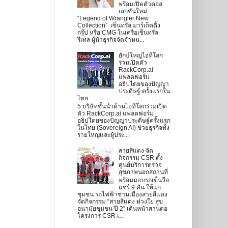
พร้อมเปิดตัวคอล
เลกชันใหม่
“Legend of Wrangler New
Collection” เซ็นทรัล มาร์เก็ตติ้ง
กรุ๊ป หรือ CMG ในเครือเซ็นทรัล
รีเทล ผู้นำธุรกิจจัดจำหน...
ยักษ์ใหญ่ไอทีโลก
ร่วมเปิดตัว
RackCorp.ai
แพลตฟอร์ม
อธิปไตยของปัญญา
ประดิษฐ์ ครั้งแรกใน
ไทย
5 บริษัทชั้นนำด้านไอทีโลกร่วมเปิด
ตัว RackCorp.ai แพลตฟอร์ม
อธิปไตยของปัญญาประดิษฐ์ครั้งแรก
ในไทย (Sovereign AI) ช่วยธุรกิจทั้ง
รายใหญ่และผู้ประ...
สายสีแดง จัด
กิจกรรม CSR ตั้ง
ศูนย์บริการตรวจ
สุขภาพนอกสถานที่
พร้อมมอบรถเข็นวีล
แชร์ 9 คัน ให้แก่
ชุมชน รถไฟฟ้าชานเมืองสายสีแดง
จัดกิจกรรม “สายสีแดง ห่วงใย สุข
อนามัยชุมชน ปี 2” เดินหน้าสานต่อ
โครงการ CSR เ...