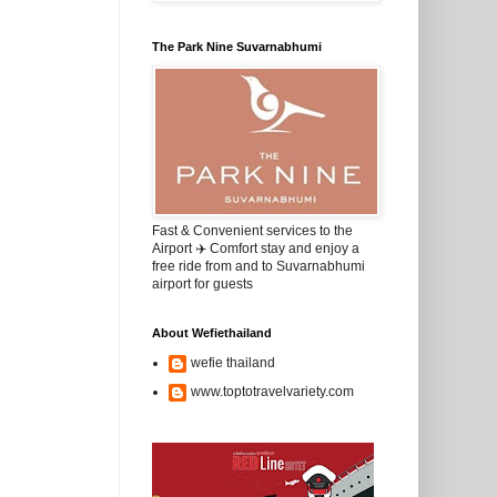
The Park Nine Suvarnabhumi
Fast & Convenient services to the
Airport ✈️ Comfort stay and enjoy a
free ride from and to Suvarnabhumi
airport for guests
About Wefiethailand
wefie thailand
www.toptotravelvariety.com