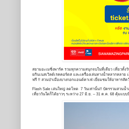
สยามอะเมซิ่งพาร์ค รวมทุกความสนุกจบในที่เดียว เที่ยวทั้งว
ยกินเนสเวิลด์เรคคอร์ดส และเครื่องเล่นทางน้ำหลากหลาย เ
ฟรี !! สวนป่าเมืองบางกอกแอนด์คาเฟ่ เยี่ยมชมให้อาหารสัตว์
Flash Sale เล่นใหญ่ ลดโหด 7 วันเท่านั้น!! บัตรรวมสวนน้
เที่ยววันใดก็ได้ยาวๆ ระหว่าง 27 มิ.ย. – 31 ต.ค. 68 คุ้มแบบนี้