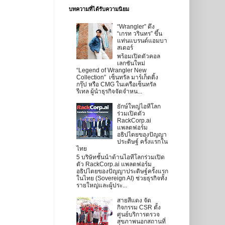
บทความที่ได้รับความนิยม
“Wrangler” ดึง
“เกรท วรินทร” ขึ้น
แท่นแบรนด์แอมบา
สเดอร์
พร้อมเปิดตัวคอล
เลกชันใหม่
“Legend of Wrangler New
Collection” เซ็นทรัล มาร์เก็ตติ้ง
กรุ๊ป หรือ CMG ในเครือเซ็นทรัล
รีเทล ผู้นำธุรกิจจัดจำหน...
ยักษ์ใหญ่ไอทีโลก
ร่วมเปิดตัว
RackCorp.ai
แพลตฟอร์ม
อธิปไตยของปัญญา
ประดิษฐ์ ครั้งแรกใน
ไทย
5 บริษัทชั้นนำด้านไอทีโลกร่วมเปิด
ตัว RackCorp.ai แพลตฟอร์ม
อธิปไตยของปัญญาประดิษฐ์ครั้งแรก
ในไทย (Sovereign AI) ช่วยธุรกิจทั้ง
รายใหญ่และผู้ประ...
สายสีแดง จัด
กิจกรรม CSR ตั้ง
ศูนย์บริการตรวจ
สุขภาพนอกสถานที่