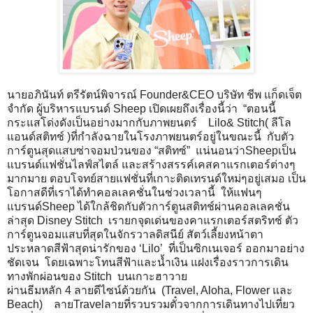
นายอภินันท์ ตรีรัตน์พิจารณ์ Founder&CEO บริษัท ชีพ แก็ดเจ็ต
จำกัด ผู้บริหารแบรนด์ Sheep เปิดเผยถึงเรื่องนี้ว่า “ตอนนี้
กระแสโด่งดังเป็นอย่างมากกับภาพยนตร์ Lilo& Stitch( ลีโล
แอนด์สติทช์ )ที่กำลังฉายในโรงภาพยนตร์อยู่ในขณะนี้ กับตัว
การ์ตูนสุดแสบซ่าจอมป่วนของ “สติทซ์” แน่นอนว่าSheepเป็น
แบรนด์แฟชั่นไลฟ์สไตล์ และสร้างสรรค์เคสคาแรกเตอร์ต่างๆ
มากมาย ตอบโจทย์สายแฟชั่นที่เกาะติดเทรนด์ใหม่ๆอยู่เสมอ เป็น
โอกาสดีที่เราได้ทำคอลเลคชั่นในช่วงเวลานี้ ให้แฟนๆ
แบรนด์Sheep ได้ใกล้ชิดกับตัวการ์ตูนสติทช์ผ่านคอลเลคชั่น
ล่าสุด Disney Stitch เรายกจุดเด่นของคาแรกเตอร์สตริทช์ ตัว
การ์ตูนจอมแสบที่สุดในจักรวาลดิสนีย์ สัตว์เลี้ยงหน้าตา
ประหลาดสีฟ้าสุดน่ารักของ ‘Lilo’ ที่เป็นซิกเนเจอร์ ออกมาอย่าง
ชัดเจน โดยเฉพาะโทนสีฟ้าและน้ำเงิน แฝงเรื่องราวการเดิน
ทางพักผ่อนของ Stitch บนเกาะฮาวาย
ผ่านธีมหลัก 4 ลายดีไซน์ด้วยกัน (Travel, Aloha, Flower และ
Beach) ลายTravelลายที่รวบรวมตั๋วจากการเดินทางไปเที่ยว