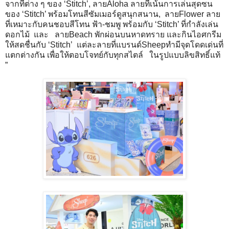
จากที่ต่าง ๆ ของ ‘Stitch’, ลายAloha ลายที่เน้นการเล่นสุดซน
ของ ‘Stitch’ พร้อมโทนสีซัมเมอร์ดูสนุกสนาน, ลายFlower ลาย
ที่เหมาะกับคนชอบสีโทน ฟ้า-ชมพู พร้อมกับ ‘Stitch’ ที่กำลังเล่น
ดอกไม้ และ ลายBeach พักผ่อนบนหาดทราย และกินไอศกรีม
ให้สดชื่นกับ ‘Stitch’ แต่ละลายที่แบรนด์Sheepทำมีจุดโดดเด่นที่
แตกต่างกัน เพื่อให้ตอบโจทย์กับทุกสไตล์ ในรูปแบบลิขสิทธิ์แท้
”