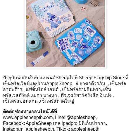
ปัจจุบันพบกับสินค้าแบรนด์Sheepได้ที่ Sheep Flagship Store ที่
เซ็นทรัลเวิลด์และร้านAppleSheep 9 สาขาด้วยกัน , เซ็นทรัล
ลาดพร้าว , แฟชั่นไอส์แลนด์ , เซ็นทรัลรามอินทรา, เซ็น
ทรัลเวสต์วิลล์ ,เมกา บางนา , ฟิวเจอร์พาร์ครังสิต 2 แห่ง ,
เซ็นทรัลขอนแก่น ,เซ็นทรัลหาดใหญ่
ติดต่อช่องทางออนไลน์ได้ที่
www.applesheepth.com
, Line: @applesheep,
Facebook: AppleSheep เคส ipadpro มีที่เก็บปากกา,
Instagram: applesheepth, Tiktok: applesheepth