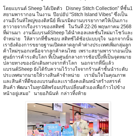
โดยแบรนด์ Sheep ได้เปิดตัว Disney Stitch Collection” ที่ชั้น1
สยามพารากอน ในงาน ป๊อปอัป “Stitch Island Vibes” ซึ่งเป็น
งานอีเว้นท์ใหญ่ของดิสนีย์ ที่เนรมิตงานบรรยากาศให้เป็นเกาะ
ฮาวายจากเรื่องราวของสติทช์ ในวันที่ 22-26 พฤษภาคม 2568
ที่ผ่านมา งานนี้แบรนด์Sheep ได้นำคอลเลคชั่นใหม่มาโชว์และ
จำหน่าย ให้สาวกที่ชื่นชอบ สติทช์ได้ช้อปแบบจุใจ นอกจากนั้น
เรายังต้องการขยายฐานเปิดตลาดลูกค้าต่างประเทศเพิ่มกลุ่มลูก
ค้าใหม่ๆนอกเหนือจากลูกค้าคนไทย เพราะสยามพารากอนเป็น
ศูนย์การค้าระดับโลก ที่เป็นศูนย์กลางการช้อปปิ้งที่เป็นจุดหมาย
ปลายทางของนักเดินทางจากทั่วโลก นอกจากที่นี่แล้ว
แบรนด์Sheep ยังได้รับความไว้วางใจจากร้านค้าชั้นนำระดับ
ประเทศมากมายให้วางสินค้าจำหน่าย เรามั่นใจในคุณภาพ
และสินค้าที่ดีของแบรนด์และเรายังคงเดินหน้าสร้างสรรค์
สินค้า พัฒนาในทุกมิติพร้อมปรับเปลี่ยนตัวเองเพื่อก้าวไปข้าง
หน้าอยู่เสมอ” นายอภินันท์ กล่าวทิ้งท้าย