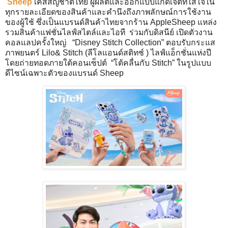
Sheep
เคสสัญชาติไทย ผู้ผลิตและออกแบบแก็ดเจ็ตที่ใส่ใจใน
ทุกรายละเอียดของสินค้าและคำนึงถึงภาพลักษณ์การใช้งาน
ของผู้ใช้ ซึ่งเป็นแบรนด์สินค้าไทยจากร้าน AppleSheep แหล่ง
รวมสินค้าแฟชั่นไลฟ์สไตล์และไอที ร่วมกับดิสนีย์ เปิดตัวงาน
คอลแลปครั้งใหญ่ “Disney Stitch Collection” ตอบรับกระแส
ภาพยนตร์ Lilo& Stitch (ลีโลแอนด์สติทช์ ) ไลฟ์แอ็กชั่นแห่งปี
โดยถ่ายทอดภายใต้คอนเซ็ปต์ “โต้คลื่นกับ Stitch” ในรูปแบบ
ดีไซน์เฉพาะตัวของแบรนด์ Sheep