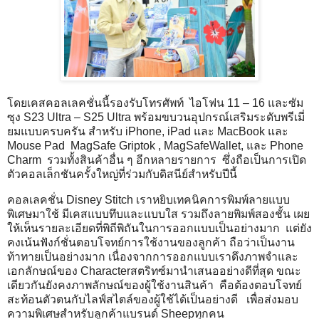
โดยเคสคอลเลคชั่นนี้รองรับโทรศัพท์ ไอโฟน 11 – 16 และซัม
ซุง S23 Ultra – S25 Ultra พร้อมขบวนอุปกรณ์เสริมระดับพรีเมี่
ยมแบบครบครัน สำหรับ iPhone, iPad และ MacBook และ
Mouse Pad MagSafe Griptok , MagSafeWallet, และ Phone
Charm รวมทั้งสินค้าอื่น ๆ อีกหลายรายการ ซึ่งถือเป็นการเปิด
ตัวคอลเล็กชันครั้งใหญ่ที่ร่วมกับดิสนีย์สำหรับปีนี้
คอลเลคชั่น Disney Stitch เราหยิบเทคนิคการพิมพ์ลายแบบ
พิเศษมาใช้ มีเคสแบบทึบและแบบใส รวมถึงลายพิมพ์สองชั้น เผย
ให้เห็นรายละเอียดที่พิถีพิถันในการออกแบบเป็นอย่างมาก แต่ยัง
คงเน้นฟังก์ชั่นตอบโจทย์การใช้งานของลูกค้า ถือว่าเป็นงาน
ท้าทายเป็นอย่างมาก เนื่องจากการออกแบบเราดึงภาพจำและ
เอกลักษณ์ของ Characterสตริทซ์มานำเสนออย่างดีที่สุด ขณะ
เดียวกันยังคงภาพลักษณ์ของผู้ใช้งานสินค้า คือต้องตอบโจทย์
สะท้อนตัวตนกับไลฟ์สไตล์ของผู้ใช้ได้เป็นอย่างดี เพื่อส่งมอบ
ความพิเศษสำหรับลูกค้าแบรนด์ Sheepทุกคน