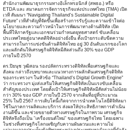
สำนักงานพัฒนาธุรกรรมทางอิเล็กทรอนิกส์ (สพธอ.) หรือ
ETDA และ สมาคมการจัดการธุรกิจแห่งประเทศไทย (TMA) เปิด
เวที สัมมนา “Navigating Thailand’s Sustainable Digital
Future” เวทีสำคัญที่จัดขึ้นเพื่อสร้างการรับรู้และความเข้าใจต่อ
นโยบายและความก้าวหน้าในการพัฒนาทางด้านดิจิทัล เปิด
พื้นที่ให้ภาครัฐและเอกชนร่วมกำหนดยุทธศาสตร์ ขับเคลื่อน
ประเทศไทยสู่อนาคตดิจิทัลอย่างยั่งยืน ตั้งเป้ายกระดับขีดความ
สามารถในการแข่งขันด้านดิจิทัลไทย อยู่ 30 อันดับแรกของโลก
และผลักดันให้เศรษฐกิจดิจิทัลมีสัดส่วนถึง 30% ของ GDP
ภายในปี 2570
ดร.ปิยนุช วุฒิสอน รองปลัดกระทรวงดิจิทัลเพื่อเศรษฐกิจและ
สังคม กล่าวถึงบทบาทและแนวทางการผลักดันเศรษฐกิจดิจิทัล
ของกระทรวงฯ ในหัวข้อ “Thailand’s Digital Growth Engine”
ว่า กระทรวงฯ มุ่งส่งเสริมให้เศรษฐกิจดิจิทัลเป็นแรงขับเคลื่อน
สำคัญของประเทศ โดยตั้งเป้าให้เศรษฐกิจดิจิทัลมีสัดส่วนไม่น้อย
กว่า 30% ของ GDP ภายในปี 2570 จากเดิมที่อยู่ที่ประมาณ
25% ในปี 2567 การเติบโตนี้เกิดจากการนำเทคโนโลยีดิจิทัลมา
ใช้ในภาคการผลิตและบริการ ส่งผลให้ประสิทธิภาพการดำเนิน
งานดีขึ้น และช่วยขยายตัวทางเศรษฐกิจในภาพรวม เศรษฐกิจ
ดิจิทัลจึงถือเป็น "เครื่องยนต์ใหม่" ของเศรษฐกิจไทย โดยเฉพาะ
ในช่วงที่เศรษฐกิจโลกเผชิญกับความผันผวนและความไม่
แน่นอนจากประเด็นข้อพิพาทระหว่างประเทศมหาอำนาจที่กำลัง