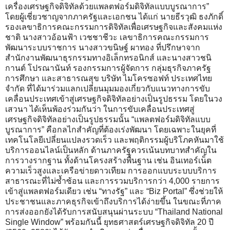
เครื่องเศรษฐกิจดิจิทัลด้วยแพลตฟอร์มดิจิทัลแบบบูรณาการ”
โดยผู้เชี่ยวชาญจากภาครัฐและเอกชน ได้แก่ นายธีรวุฒิ ธงภักดิ์
รองเลขาธิการคณะกรรมการดิจิทัลเพื่อเศรษฐกิจและสังคมแห่ง
ชาติ นางสาวอ้อนฟ้า เวชชาชีวะ เลขาธิการคณะกรรมการ
พัฒนาระบบราชการ นางสาวขนิษฐ์ ผาทอง ที่ปรึกษาจาก
สำนักงานพัฒนาธุรกรรมทางอิเล็กทรอนิกส์ และนางสาวชนิ
กานต์ โปรณานันท์ รองกรรมการผู้จัดการ กลุ่มธุรกิจภาครัฐ
การศึกษา และสาธารณสุข บริษัท ไมโครซอฟท์ ประเทศไทย
จำกัด ที่ได้มาร่วมแลกเปลี่ยนมุมมองเกี่ยวกับแนวทางการขับ
เคลื่อนประเทศเข้าสู่เศรษฐกิจดิจิทัลอย่างเป็นรูปธรรม โดยในวง
เสวนา ได้เห็นพ้องร่วมกันว่า ในการขับเคลื่อนประเทศสู่
เศรษฐกิจดิจิทัลอย่างเป็นรูปธรรมนั้น “แพลตฟอร์มดิจิทัลแบบ
บูรณาการ” คือกลไกสำคัญที่ต้องเร่งพัฒนา โดยเฉพาะในยุคที่
เทคโนโลยีเปลี่ยนแปลงรวดเร็ว และพฤติกรรมผู้บริโภคหันมาใช้
บริการออนไลน์เป็นหลัก ด้านภาครัฐควรเน้นบทบาทสำคัญใน
การวางรากฐาน ทั้งด้านโครงสร้างพื้นฐาน เช่น อินเทอร์เน็ต
ความเร็วสูงและเครือข่ายดาวเทียม การออกแบบระบบบริการ
สาธารณะที่ไม่ซ้ำซ้อน และการรวมบริการกว่า 4,000 รายการ
เข้าสู่แพลตฟอร์มเดียว เช่น “ทางรัฐ” และ “Biz Portal” ซึ่งช่วยให้
ประชาชนและภาคธุรกิจเข้าถึงบริการได้ง่ายขึ้น ในขณะที่ภาค
การส่งออกยังได้รับการสนับสนุนผ่านระบบ “Thailand National
Single Window” พร้อมกันนี้ ยุทธศาสตร์เศรษฐกิจดิจิทัล 20 ปี