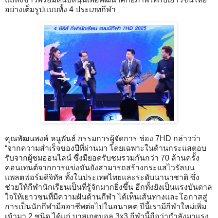
อย่างเต็มรูปแบบทั้ง 4 ประเภทกีฬา
คุณพัฒนพงค์ หนูพันธ์ กรรมการผู้จัดการ ช่อง 7HD กล่าวว่า
“จากความสำเร็จของปีที่ผ่านมา โดยเฉพาะในด้านกระแสตอบ
รับจากผู้ชมออนไลน์ ซึ่งมียอดรับชมรวมกันกว่า 70 ล้านครั้ง
คอนเทนต์จากการแข่งขันยังสามารถสร้างกระแสไวรัลบน
แพลตฟอร์มดิจิทัล ทั้งในประเทศไทยและระดับนานาชาติ ซึ่ง
ช่วยให้กีฬานักเรียนเป็นที่รู้จักมากยิ่งขึ้น อีกทั้งยังเป็นแรงบันดาล
ใจให้เยาวชนที่มีความฝันด้านกีฬา ได้เห็นเส้นทางและโอกาสสู่
การเป็นนักกีฬามืออาชีพต่อไปในอนาคต ปีนี้เรามีกีฬาใหม่เพิ่ม
เข้ามา 2 ชนิด ได้แก่ บาสเกตบอล 3x3 กีฬานี้ถือว่ากำลังมาแรง