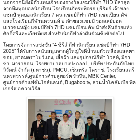
​นอกจากนี้ยังมีตัวแทนเจ้าของรางวัลแชมป์กีฬา 7HD ปีล่าสุด
จากทีมฟุตบอลนักเรียน โรงเรียนภัทรบพิตรจ.บุรีรัมย์ เจ้าของ
แชมป์ ฟุตบอลนักเรียน 7 คน แชมป์กีฬา 7HD แชมเปียน คัพ
และโรงเรียนกีฬานครนนท์ ๖ เจ้าของแชมป์ วอลเลย์บอล
เยาวชนหญิง แชมป์กีฬา 7HD แชมเปียน คัพ นำส่งคืนถ้วยแห่ง
ศักดิ์ศรีและเกียรติยศ สำหรับนักกีฬาล่าฝันร่วมชิงชัยต่อไป
โดยการจัดการแข่งขัน “4 ซีรีส์ กีฬานักเรียน แชมป์กีฬา 7HD
2025” ได้รับการสนับสนุนจากผู้ใหญ่ใจดีน้ำนมถั่วเหลืองแลคตา
ซอย, ยาดมตราโบว์แดง, เสื้อผ้า และอุปกรณ์กีฬา โวลท์, มิกา
ซ่า, มาราธอน, โรงพยาบาลบางปะกอก1, บริษัท ประกันภัยไทย
วิวัฒน์ จำกัด (มหาชน), PMCU, เซ็นทรัล โคราช, โรงเรียนสตรี
นครสวรรค์,ศูนย์การค้าบลูพอร์ต หัวหิน, MBK Center,
ศูนย์การค้าแฟชั่นไอส์แลนด์, Bugaboo.tv, สวนน้ำโคลัมเบีย พิค
เจอร์ส อควาเวิร์ส