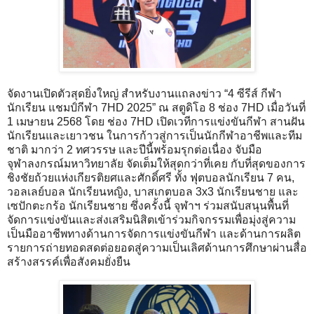
จัดงานเปิดตัวสุดยิ่งใหญ่ สำหรับงานแถลงข่าว “4 ซีรีส์ กีฬา
นักเรียน แชมป์กีฬา 7HD 2025” ณ สตูดิโอ 8 ช่อง 7HD เมื่อวันที่
1 เมษายน 2568 โดย ช่อง 7HD เปิดเวทีการแข่งขันกีฬา สานฝัน
นักเรียนและเยาวชน ในการก้าวสู่การเป็นนักกีฬาอาชีพและทีม
ชาติ มากว่า 2 ทศวรรษ และปีนี้พร้อมรุกต่อเนื่อง จับมือ
จุฬาลงกรณ์มหาวิทยาลัย จัดเต็มให้สุดกว่าที่เคย กับที่สุดของการ
ชิงชัยถ้วยแห่งเกียรติยศและศักดิ์ศรี ทั้ง ฟุตบอลนักเรียน 7 คน,
วอลเลย์บอล นักเรียนหญิง, บาสเกตบอล 3x3 นักเรียนชาย และ
เซปักตะกร้อ นักเรียนชาย ซึ่งครั้งนี้ จุฬาฯ ร่วมสนับสนุนพื้นที่
จัดการแข่งขันและส่งเสริมนิสิตเข้าร่วมกิจกรรมเพื่อมุ่งสู่ความ
เป็นมืออาชีพทางด้านการจัดการแข่งขันกีฬา และด้านการผลิต
รายการถ่ายทอดสดต่อยอดสู่ความเป็นเลิศด้านการศึกษาผ่านสื่อ
สร้างสรรค์เพื่อสังคมยั่งยืน