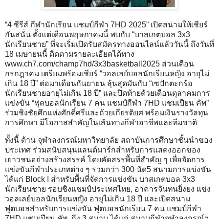
“4 ซีรีส์ กีฬานักเรียน แชมป์กีฬา 7HD 2025” เปิดสนามให้เชียร์
กันสนั่น ตั้งแต่เดือนพฤษภาคมนี้ พบกับ “บาสเกตบอล 3x3
นักเรียนชาย” ที่จะเริ่มเปิดรับสมัครทางออนไลน์แล้ววันนี้ ถึงวันที่
18 เมษายนนี้ ติดตามรายละเอียดได้ทาง
www.ch7.com/champ7hd/3x3basketball2025
ส่วนเดือน
กรกฎาคม เตรียมพร้อมเชียร์ “วอลเลย์บอลนักเรียนหญิง อายุไม่
เกิน 18 ปี” ต่อมาเดือนกันยายน ลุ้นสุดมันกับ “เซปักตะกร้อ
นักเรียนชายอายุไม่เกิน 18 ปี” และปิดท้ายด้วยเดือนตุลาคมการ
แข่งขัน “ฟุตบอลนักเรียน 7 คน แชมป์กีฬา 7HD แชมเปียน คัพ”
ร่วมชิงชัยศึกแห่งศักดิ์ศรีและถ้วยเกียรติยศ พร้อมเงินรางวัลทุน
การศึกษา มีโอกาสสำคัญในเส้นทางกีฬาอาชีพและทีมชาติ
ทั้งนี้ ด้าน จุฬาลงกรณ์มหาวิทยาลัย สถาบันการศึกษาชั้นนำของ
ประเทศ ร่วมสนับสนุนแลนด์มาร์กสำหรับการแสดงออกของ
เยาวชนอย่างสร้างสรรค์ โดยคัดสรรพื้นที่สำคัญ ๆ เพื่อจัดการ
แข่งขันกีฬาประเภทต่าง ๆ รวมกว่า 300 นัด5 สนามการแข่งขัน
ได้แก่ Block I สำหรับพื้นที่จัดการแข่งขัน บาสเกตบอล 3x3
นักเรียนชาย รอบชิงแชมป์ประเทศไทย, อาคารจันทนยิ่งยง แข่ง
วอลเลย์บอลนักเรียนหญิง อายุไม่เกิน 18 ปี และเปิดสนาม
ฟุตบอลสำหรับการแข่งขัน ฟุตบอลนักเรียน 7 คน แชมป์กีฬา
7HD แชมเปียน คัพ ถึง 3 สนาม ได้แก่ สนามกีฬาจุฬาลงกรณ์ฯ,