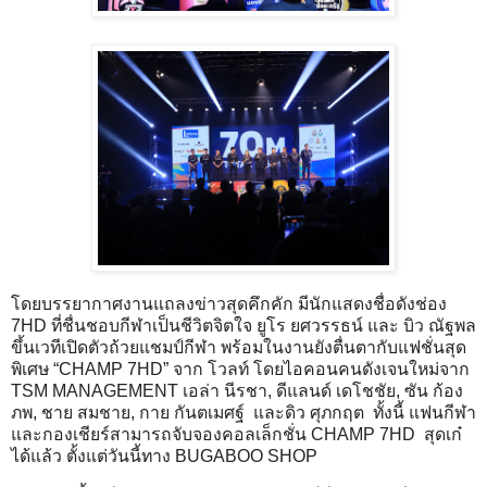
โดยบรรยากาศงานแถลงข่าวสุดคึกคัก มีนักแสดงชื่อดังช่อง
7HD ที่ชื่นชอบกีฬาเป็นชีวิตจิตใจ ยูโร ยศวรรธน์ และ บิว ณัฐพล
ขึ้นเวทีเปิดตัวถ้วยแชมป์กีฬา พร้อมในงานยังตื่นตากับแฟชั่นสุด
พิเศษ “CHAMP 7HD” จาก โวลท์ โดยไอคอนคนดังเจนใหม่จาก
TSM MANAGEMENT เอล่า นีรชา, ดีแลนด์ เดโชชัย, ซัน ก้อง
ภพ, ชาย สมชาย, กาย กันตเมศฐ์ และดิว ศุภกฤต ทั้งนี้ แฟนกีฬา
และกองเชียร์สามารถจับจองคอลเล็กชั่น CHAMP 7HD สุดเก๋
ได้แล้ว ตั้งแต่วันนี้ทาง BUGABOO SHOP