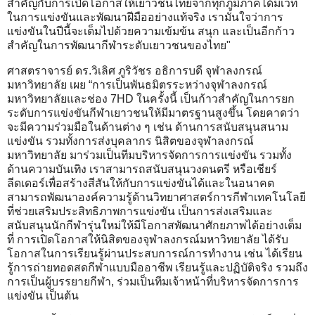
สำคัญกับการเปิดโอกาสให้เยาวชนไทยจากทุกภูมิภาคได้มีเวที
ในการแข่งขันและพัฒนาฝีมืออย่างแท้จริง เรามั่นใจว่าการ
แข่งขันในปีนี้จะเต็มไปด้วยความเข้มข้น สนุก และเป็นอีกก้าว
สำคัญในการพัฒนากีฬาระดับเยาวชนของไทย"
ศาสตราจารย์ ดร.วิเลิศ ภูริวัชร อธิการบดี จุฬาลงกรณ์
มหาวิทยาลัย เผย “การเป็นพันธมิตรระหว่างจุฬาลงกรณ์
มหาวิทยาลัยและช่อง 7HD ในครั้งนี้ เป็นก้าวสำคัญในการยก
ระดับการแข่งขันกีฬาเยาวชนให้มีมาตรฐานสูงขึ้น โดยคาดว่า
จะมีความร่วมมือในด้านต่าง ๆ เช่น ด้านการสนับสนุนสนาม
แข่งขัน รวมทั้งการส่งบุคลากร นิสิตของจุฬาลงกรณ์
มหาวิทยาลัย มาร่วมเป็นทีมบริหารจัดการการแข่งขัน รวมทั้ง
ด้านความบันเทิง เราสามารถสนับสนุนวงดนตรี หรือเชียร์
ลีดเดอร์เพื่อสร้างสีสันให้กับการแข่งขันได้และในอนาคต
สามารถพัฒนาองค์ความรู้ด้านวิทยาศาสตร์การกีฬาเทคโนโลยี
ที่ช่วยเสริมประสิทธิภาพการแข่งขัน เป็นการส่งเสริมและ
สนับสนุนนักกีฬารุ่นใหม่ให้มีโอกาสพัฒนาศักยภาพได้อย่างเต็ม
ที่ การเปิดโอกาสให้นิสิตของจุฬาลงกรณ์มหาวิทยาลัย ได้รับ
โอกาสในการเรียนรู้ผ่านประสบการณ์การทำงาน เช่น ได้เรียน
รู้การถ่ายทอดสดกีฬาแบบมืออาชีพ เรียนรู้และปฏิบัติจริง รวมถึง
การเป็นผู้บรรยายกีฬา, ร่วมเป็นทีมเจ้าหน้าที่บริหารจัดการการ
แข่งขัน เป็นต้น