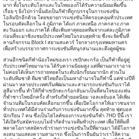
มาก ทั้งในระดับโลกและในไทยเองก็ได้รับความนิยมเพิ่มขึ้น
เรื่อย ๆ ยิ่งไปกว่านั้นยังเป็นกีฬาที่ถูกบรรจุในการแข่งขัน
โอลิมปิกอีกด้วย โดยขยายการแข่งขันให้ครอบคลุมทั่วประเทศ
ในรอบคัดเลือกใน 4 ภูมิภาค ได้แก่ ภาคเหนือ ภาคกลาง ภาค
ตะวันออก และภาคใต้ เพื่อเฟ้นหาสุดยอดทีมจากแต่ละภูมิภาค
ก่อนที่จะมาชิงแชมป์ประเทศไทยในรอบสุดท้าย ซึ่งจะจัดขึ้นที่
ลานกิจกรรม Block I สยามสแควร์ ใจกลางกรุงเทพมหานคร
เพื่อสร้างบรรยากาศการแข่งขันที่สนุกสนานและดึงดูดผู้ชม
ส่วนอีกชนิดกีฬาน้องใหม่ของเรา เซปักตะกร้อ เป็นกีฬาที่อยู่คู่
กับประเทศไทยมานาน ได้รับความนิยมสูง แต่ที่ผ่านมาเราอาจ
ไม่ค่อยได้เห็นการถ่ายทอดในระดับนักเรียนมากนัก ส่วนใน
ระดับทีมชาติ ทีมชาติไทยถือเป็นมหาอำนาจในกีฬานี้ แต่ช่วงปีที่
ผ่านมา หลายประเทศเริ่มพัฒนาและสามารถแข่งขันกับเราได้
สูสีมากขึ้น ทำให้กีฬาเซปักตะกร้อกลับมาเป็นที่สนใจของแฟน
กีฬาชาวไทยอีกครั้ง สำหรับกีฬายอดนิยม วอลเลย์บอล ได้เพิ่ม
จำนวนทีมในรอบคัดเลือกมากขึ้น เพื่อเปิดโอกาสให้เยาวชนจาก
ทั่วประเทศได้มีส่วนร่วมกับการแข่งขันมากขึ้น สุดท้าย ฟุตบอล
นักเรียน 7 คน ซึ่งเป็นไฮไลต์ของการแข่งขันกีฬา 7HD ปีนี้ เรา
ได้เปิดรับสมัครแบบไม่จำกัดจำนวนทีมทั่วประเทศ เพื่อให้ทีมที่
พลาดโอกาสสมัครเข้าร่วมการแข่งขันในปีที่ผ่านมา ได้มีโอกาส
ลงสนามแสดงความสามารถ ซึ่งเป็นการยืนยันว่าเราให้ความ