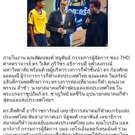
ภายในงาน คุณพัฒนพงค์ หนูพันธ์ กรรมการผู้จัดการ ช่อง 7HD
ศาสตราจารย์ ดร.วิเลิศ ภูริวัชร อธิการบดี จุฬาลงกรณ์
มหาวิทยาลัย พร้อมด้วยผู้บริหารวงการกีฬาชั้นนำ ดร.ก้องศักด
ยอดมณี ผู้ว่าการการกีฬาแห่งประเทศไทย คุณมงคล วิมลรัตน์
อธิบดีกรมพลศึกษา กระทรวงการท่องเที่ยวและกีฬา คุณนวล
พรรณ ล่ำซำ นายกสมาคมกีฬาฟุตบอลแห่งประเทศไทย ใน
พระบรมราชูปถัมภ์ ดร. ชาญวิทย์ ผลชีวิน อุปนายกสมาคมกีฬา
ฟุตบอลแห่งประเทศไทยฯ
ดร.สีหศักดิ์ อารีราชการัณย์ เลขาธิการสมาคมกีฬาตะกร้อแห่ง
ประเทศไทย พันจ่าอากาศเอก นัฐพงศ์ เกษาพันธ์ เลขาธิการ
สมาคมกีฬาวอลเลย์บอลแห่งประเทศไทย และ คุณไบรอัน แอล
มาร์การ์ กรรมการผู้จัดการ บมจ. เทโรเอ็นเทอร์เทนเม้นท์ ร่วม
แถลงข่าวพร้อมสนับสนุนเพื่อพัฒนาศักยภาพให้กับเยาวชนไทย