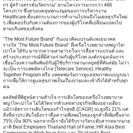
กร ผู้สร้างสรรค์นวัตกรรม" ผ่านโครงการมากกว่า 466
โครงการ ซึ่งครอบคลุมทุกแง่มุมของการบริหารงาน
Healthcare ตั้งแต่กระบวนการทำงานไปจนถึงโมเดลธุรกิจใหม่
ๆ เพื่อตอบรับกับความต้องการของผู้บริโภคที่เปลี่ยนแปลงไป
ตามบริบทของสังคม
"The Most Future Brand" กับแนวคิดแบรนด์แห่งอนาคต
รางวัล "The Most Future Brand" ที่เครือโรงพยาบาลพญาไท-
เปาโล ได้รับ มาจากความสามารถในการสื่อสารแบรนด์ และ
สร้างประสบการณ์ที่มีส่วนร่วมกับผู้บริโภค องค์กรมุ่งเน้นการ
เชื่อมโยงความสัมพันธ์กับผู้ใช้บริการผ่านกลยุทธ์ที่ทันสมัย ไม่ว่า
จะเป็น การแพทย์ทางไกล (Telecare Service), Healthy
Together Program หรือ แพลตฟอร์มการดูแลสุขภาพแบบบูรณา
การเพื่อให้การดูแลสุขภาพเป็นเรื่องง่ายและเข้าถึงได้สำหรับทุก
คน
ผลลัพธ์ที่พิสูจน์ความสำเร็จ การเติบโตของเครือโรงพยาบาล
พญาไท-เปาโล ไม่ได้วัดจากตัวเลขทางธุรกิจเพียงอย่างเดียว
แม้ว่าอัตราการเติบโตของกำไรสุทธิ (CAGR) จะสูงถึง 21% แต่
สิ่งที่น่าประทับใจยิ่งกว่าคือความพึงพอใจของลูกค้าที่เพิ่มขึ้นจาก
75% เป็น 90% นอกจากนี้เรายังได้รับรางวัลระดับสากลมากมาย
อาทิ Best Employers Thailand Hall of Fame, HR Asia Best
Companies to Work for in Asia และ Thailand's Best